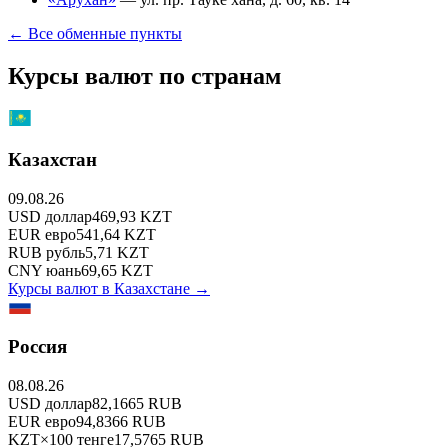
← Все обменные пункты
Курсы валют по странам
Казахстан
09.08.26
USD
доллар
469,93
KZT
EUR
евро
541,64
KZT
RUB
рубль
5,71
KZT
CNY
юань
69,65
KZT
Курсы валют в
Казахстане
→
Россия
08.08.26
USD
доллар
82,1665
RUB
EUR
евро
94,8366
RUB
KZT
×
100
тенге
17,5765
RUB