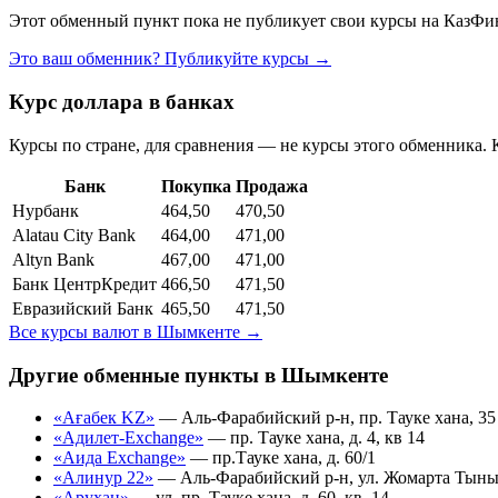
Этот обменный пункт пока не публикует свои курсы на КазФин
Это ваш обменник? Публикуйте курсы →
Курс доллара в банках
Курсы по стране, для сравнения — не курсы этого обменника. 
Банк
Покупка
Продажа
Нурбанк
464,50
470,50
Alatau City Bank
464,00
471,00
Altyn Bank
467,00
471,00
Банк ЦентрКредит
466,50
471,50
Евразийский Банк
465,50
471,50
Все курсы валют в
Шымкенте
→
Другие обменные пункты в
Шымкенте
«Ағабек KZ»
—
Аль-Фарабийский р-н, пр. Тауке хана, 35
«Адилет-Exchange»
—
пр. Тауке хана, д. 4, кв 14
«Аида Exchange»
—
пр.Тауке хана, д. 60/1
«Алинур 22»
—
Аль-Фарабийский р-н, ул. Жомарта Тыныба
«Арухан»
—
ул. пр. Тауке хана, д. 60, кв. 14