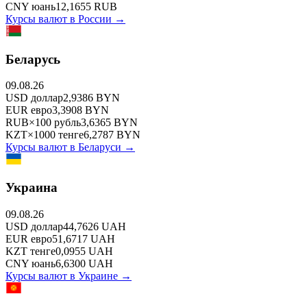
CNY
юань
12,1655
RUB
Курсы валют в
России
→
Беларусь
09.08.26
USD
доллар
2,9386
BYN
EUR
евро
3,3908
BYN
RUB
×
100
рубль
3,6365
BYN
KZT
×
1000
тенге
6,2787
BYN
Курсы валют в
Беларуси
→
Украина
09.08.26
USD
доллар
44,7626
UAH
EUR
евро
51,6717
UAH
KZT
тенге
0,0955
UAH
CNY
юань
6,6300
UAH
Курсы валют в
Украине
→