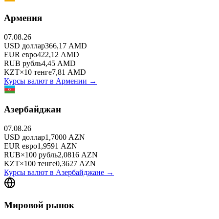
Армения
07.08.26
USD
доллар
366,17
AMD
EUR
евро
422,12
AMD
RUB
рубль
4,45
AMD
KZT
×
10
тенге
7,81
AMD
Курсы валют в
Армении
→
Азербайджан
07.08.26
USD
доллар
1,7000
AZN
EUR
евро
1,9591
AZN
RUB
×
100
рубль
2,0816
AZN
KZT
×
100
тенге
0,3627
AZN
Курсы валют в
Азербайджане
→
Мировой рынок