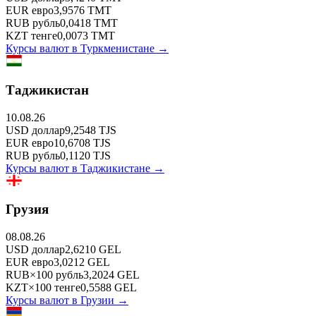
EUR
евро
3,9576
TMT
RUB
рубль
0,0418
TMT
KZT
тенге
0,0073
TMT
Курсы валют в
Туркменистане
→
Таджикистан
10.08.26
USD
доллар
9,2548
TJS
EUR
евро
10,6708
TJS
RUB
рубль
0,1120
TJS
Курсы валют в
Таджикистане
→
Грузия
08.08.26
USD
доллар
2,6210
GEL
EUR
евро
3,0212
GEL
RUB
×
100
рубль
3,2024
GEL
KZT
×
100
тенге
0,5588
GEL
Курсы валют в
Грузии
→