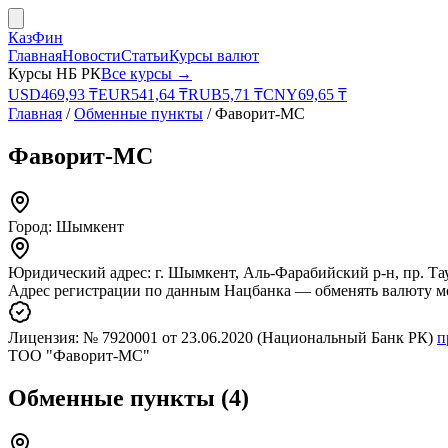
КазФин
Главная
Новости
Статьи
Курсы валют
Курсы НБ РК
Все курсы →
USD
469,93
₸
EUR
541,64
₸
RUB
5,71
₸
CNY
69,65
₸
Главная
/
Обменные пункты
/
Фаворит-МС
Фаворит-МС
Город:
Шымкент
Юридический адрес:
г. Шымкент, Аль-Фарабийский р-н, пр. Таук
Адрес регистрации по данным Нацбанка — обменять валюту м
Лицензия:
№ 7920001
от 23.06.2020
(Национальный Банк РК)
п
ТОО "Фаворит-МС"
Обменные пункты
(
4
)