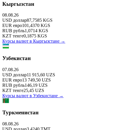
Кыргызстан
08.08.26
USD
доллар
87,7585
KGS
EUR
евро
101,4370
KGS
RUB
рубль
1,0714
KGS
KZT
тенге
0,1875
KGS
Курсы валют в
Кыргызстане
→
Узбекистан
07.08.26
USD
доллар
11 915,60
UZS
EUR
евро
13 749,50
UZS
RUB
рубль
146,19
UZS
KZT
тенге
25,45
UZS
Курсы валют в
Узбекистане
→
Туркменистан
08.08.26
USD
доллар
3,4240
TMT