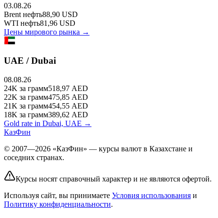
03.08.26
Brent
нефть
88,90
USD
WTI
нефть
81,96
USD
Цены мирового рынка →
UAE / Dubai
08.08.26
24K
за грамм
518,97
AED
22K
за грамм
475,85
AED
21K
за грамм
454,55
AED
18K
за грамм
389,62
AED
Gold rate in Dubai, UAE →
КазФин
© 2007—2026 «КазФин» — курсы валют в Казахстане и
соседних странах.
Курсы носят справочный характер и не являются офертой.
Используя сайт, вы принимаете
Условия использования
и
Политику конфиденциальности
.