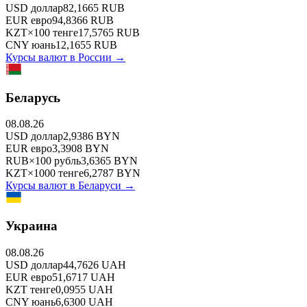
USD
доллар
82,1665
RUB
EUR
евро
94,8366
RUB
KZT
×
100
тенге
17,5765
RUB
CNY
юань
12,1655
RUB
Курсы валют в
России
→
Беларусь
08.08.26
USD
доллар
2,9386
BYN
EUR
евро
3,3908
BYN
RUB
×
100
рубль
3,6365
BYN
KZT
×
1000
тенге
6,2787
BYN
Курсы валют в
Беларуси
→
Украина
08.08.26
USD
доллар
44,7626
UAH
EUR
евро
51,6717
UAH
KZT
тенге
0,0955
UAH
CNY
юань
6,6300
UAH