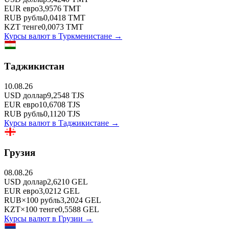
EUR
евро
3,9576
TMT
RUB
рубль
0,0418
TMT
KZT
тенге
0,0073
TMT
Курсы валют в
Туркменистане
→
Таджикистан
10.08.26
USD
доллар
9,2548
TJS
EUR
евро
10,6708
TJS
RUB
рубль
0,1120
TJS
Курсы валют в
Таджикистане
→
Грузия
08.08.26
USD
доллар
2,6210
GEL
EUR
евро
3,0212
GEL
RUB
×
100
рубль
3,2024
GEL
KZT
×
100
тенге
0,5588
GEL
Курсы валют в
Грузии
→