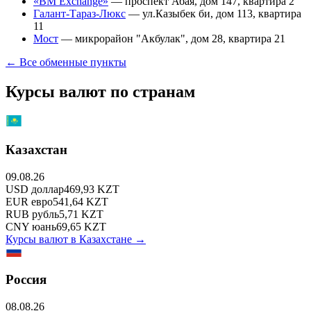
«BM Exchange»
—
проспект Абая, дом 147, квартира 2
Галант-Тараз-Люкс
—
ул.Казыбек би, дом 113, квартира
11
Мост
—
микрорайон "Акбулак", дом 28, квартира 21
← Все обменные пункты
Курсы валют по странам
Казахстан
09.08.26
USD
доллар
469,93
KZT
EUR
евро
541,64
KZT
RUB
рубль
5,71
KZT
CNY
юань
69,65
KZT
Курсы валют в
Казахстане
→
Россия
08.08.26