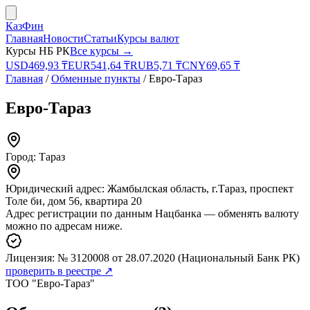
КазФин
Главная
Новости
Статьи
Курсы валют
Курсы НБ РК
Все курсы →
USD
469,93
₸
EUR
541,64
₸
RUB
5,71
₸
CNY
69,65
₸
Главная
/
Обменные пункты
/
Евро-Тараз
Евро-Тараз
Город:
Тараз
Юридический адрес:
Жамбылская область, г.Тараз, проспект
Толе би, дом 56, квартира 20
Адрес регистрации по данным Нацбанка — обменять валюту
можно по адресам ниже.
Лицензия:
№ 3120008
от 28.07.2020
(Национальный Банк РК)
проверить в реестре ↗
ТОО "Евро-Тараз"