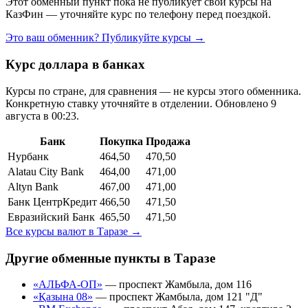
Этот обменный пункт пока не публикует свои курсы на
КазФин — уточняйте курс по телефону перед поездкой.
Это ваш обменник? Публикуйте курсы →
Курс доллара в банках
Курсы по стране, для сравнения — не курсы этого обменника.
Конкретную ставку уточняйте в отделении.
Обновлено 9
августа в 00:23.
Банк
Покупка
Продажа
Нурбанк
464,50
470,50
Alatau City Bank
464,00
471,00
Altyn Bank
467,00
471,00
Банк ЦентрКредит
466,50
471,50
Евразийский Банк
465,50
471,50
Все курсы валют в
Таразе
→
Другие обменные пункты в
Таразе
«АЛЬФА-ОП»
—
проспект Жамбыла, дом 116
«Қазына 08»
—
проспект Жамбыла, дом 121 "Д"