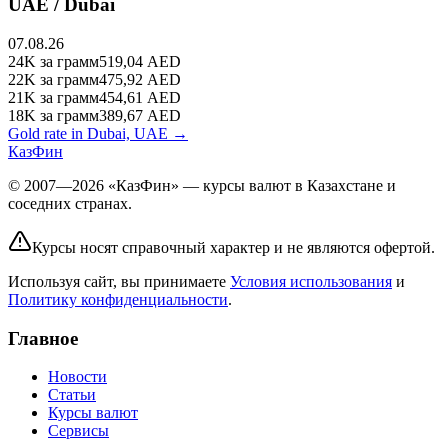
UAE / Dubai
07.08.26
24K
за грамм
519,04
AED
22K
за грамм
475,92
AED
21K
за грамм
454,61
AED
18K
за грамм
389,67
AED
Gold rate in Dubai, UAE →
КазФин
© 2007—2026 «КазФин» — курсы валют в Казахстане и
соседних странах.
Курсы носят справочный характер и не являются офертой.
Используя сайт, вы принимаете
Условия использования
и
Политику конфиденциальности
.
Главное
Новости
Статьи
Курсы валют
Сервисы