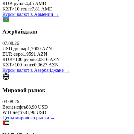
RUB
рубль
4,45
AMD
KZT
×
10
тенге
7,81
AMD
Курсы валют в
Армении
→
Азербайджан
07.08.26
USD
доллар
1,7000
AZN
EUR
евро
1,9591
AZN
RUB
×
100
рубль
2,0816
AZN
KZT
×
100
тенге
0,3627
AZN
Курсы валют в
Азербайджане
→
Мировой рынок
03.08.26
Brent
нефть
88,90
USD
WTI
нефть
81,96
USD
Цены мирового рынка →