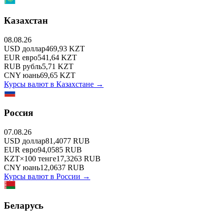
Казахстан
08.08.26
USD
доллар
469,93
KZT
EUR
евро
541,64
KZT
RUB
рубль
5,71
KZT
CNY
юань
69,65
KZT
Курсы валют в
Казахстане
→
Россия
07.08.26
USD
доллар
81,4077
RUB
EUR
евро
94,0585
RUB
KZT
×
100
тенге
17,3263
RUB
CNY
юань
12,0637
RUB
Курсы валют в
России
→
Беларусь