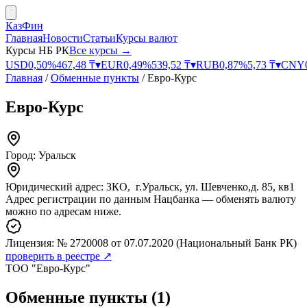
КазФин
Главная
Новости
Статьи
Курсы валют
Курсы НБ РК
Все курсы →
USD
0,50
%
467,48
₸
▾
EUR
0,49
%
539,52
₸
▾
RUB
0,87
%
5,73
₸
▾
CNY
Главная
/
Обменные пункты
/
Евро-Курс
Евро-Курс
Город:
Уральск
Юридический адрес:
ЗКО, г.Уральск, ул. Шевченко,д. 85, кв1
Адрес регистрации по данным Нацбанка — обменять валюту
можно по адресам ниже.
Лицензия:
№ 2720008
от 07.07.2020
(Национальный Банк РК)
проверить в реестре ↗
ТОО "Евро-Курс"
Обменные пункты
(
1
)