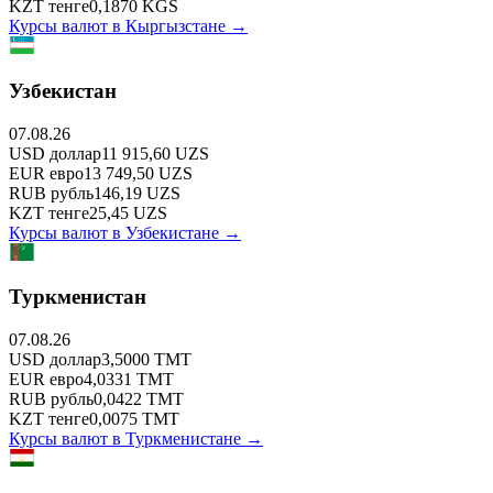
KZT
тенге
0,1870
KGS
Курсы валют в
Кыргызстане
→
Узбекистан
07.08.26
USD
доллар
11 915,60
UZS
EUR
евро
13 749,50
UZS
RUB
рубль
146,19
UZS
KZT
тенге
25,45
UZS
Курсы валют в
Узбекистане
→
Туркменистан
07.08.26
USD
доллар
3,5000
TMT
EUR
евро
4,0331
TMT
RUB
рубль
0,0422
TMT
KZT
тенге
0,0075
TMT
Курсы валют в
Туркменистане
→