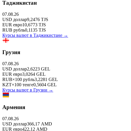
Таджикистан
07.08.26
USD
доллар
9,2476
TJS
EUR
евро
10,6773
TJS
RUB
рубль
0,1135
TJS
Курсы валют в
Таджикистане
→
Грузия
07.08.26
USD
доллар
2,6223
GEL
EUR
евро
3,0264
GEL
RUB
×
100
рубль
3,2281
GEL
KZT
×
100
тенге
0,5604
GEL
Курсы валют в
Грузии
→
Армения
07.08.26
USD
доллар
366,17
AMD
EUR
евро
422,12
AMD