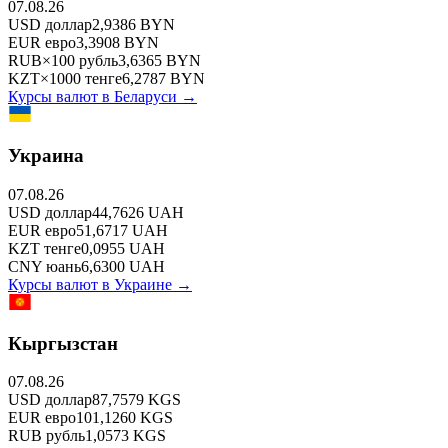
07.08.26
USD
доллар
2,9386
BYN
EUR
евро
3,3908
BYN
RUB
×
100
рубль
3,6365
BYN
KZT
×
1000
тенге
6,2787
BYN
Курсы валют в
Беларуси
→
Украина
07.08.26
USD
доллар
44,7626
UAH
EUR
евро
51,6717
UAH
KZT
тенге
0,0955
UAH
CNY
юань
6,6300
UAH
Курсы валют в
Украине
→
Кыргызстан
07.08.26
USD
доллар
87,7579
KGS
EUR
евро
101,1260
KGS
RUB
рубль
1,0573
KGS