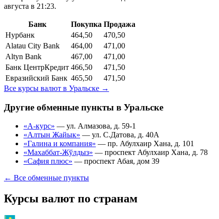
августа в 21:23.
Банк
Покупка
Продажа
Нурбанк
464,50
470,50
Alatau City Bank
464,00
471,00
Altyn Bank
467,00
471,00
Банк ЦентрКредит
466,50
471,50
Евразийский Банк
465,50
471,50
Все курсы валют в
Уральске
→
Другие обменные пункты в
Уральске
«А-курс»
—
ул. Алмазова, д. 59-1
«Алтын Жайык»
—
ул. С.Датова, д. 40А
«Галина и компания»
—
пр. Абулхаир Хана, д. 101
«Махаббат-Жўлдыз»
—
проспект Абулхаир Хана, д. 78
«Сафия плюс»
—
проспект Абая, дом 39
← Все обменные пункты
Курсы валют по странам