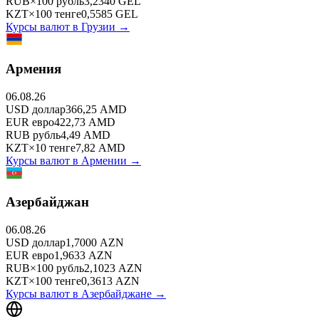
RUB
×
100
рубль
3,2340
GEL
KZT
×
100
тенге
0,5585
GEL
Курсы валют в
Грузии
→
Армения
06.08.26
USD
доллар
366,25
AMD
EUR
евро
422,73
AMD
RUB
рубль
4,49
AMD
KZT
×
10
тенге
7,82
AMD
Курсы валют в
Армении
→
Азербайджан
06.08.26
USD
доллар
1,7000
AZN
EUR
евро
1,9633
AZN
RUB
×
100
рубль
2,1023
AZN
KZT
×
100
тенге
0,3613
AZN
Курсы валют в
Азербайджане
→