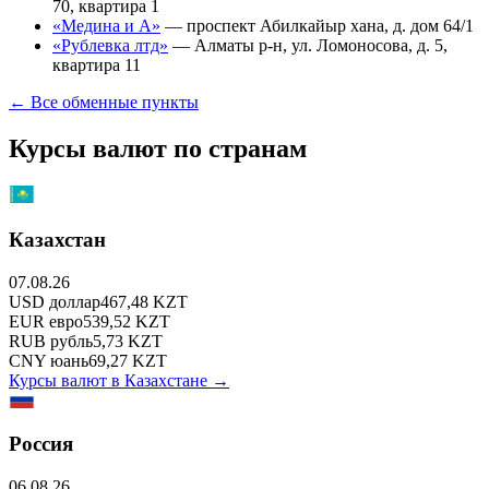
70, квартира 1
«Медина и А»
—
проспект Абилкайыр хана, д. дом 64/1
«Рублевка лтд»
—
Алматы р-н, ул. Ломоносова, д. 5,
квартира 11
← Все обменные пункты
Курсы валют по странам
Казахстан
07.08.26
USD
доллар
467,48
KZT
EUR
евро
539,52
KZT
RUB
рубль
5,73
KZT
CNY
юань
69,27
KZT
Курсы валют в
Казахстане
→
Россия
06.08.26