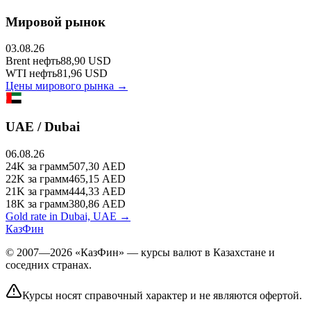
Мировой рынок
03.08.26
Brent
нефть
88,90
USD
WTI
нефть
81,96
USD
Цены мирового рынка →
UAE / Dubai
06.08.26
24K
за грамм
507,30
AED
22K
за грамм
465,15
AED
21K
за грамм
444,33
AED
18K
за грамм
380,86
AED
Gold rate in Dubai, UAE →
КазФин
© 2007—2026 «КазФин» — курсы валют в Казахстане и
соседних странах.
Курсы носят справочный характер и не являются офертой.