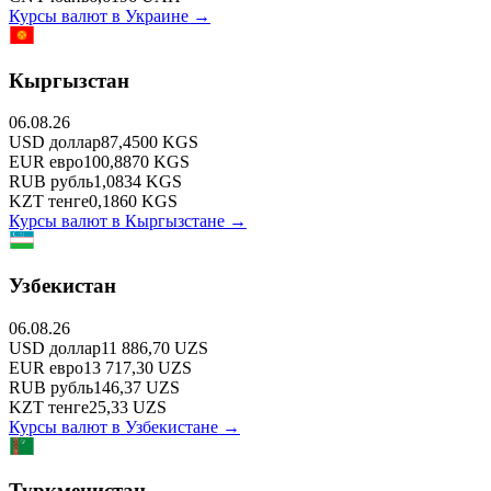
Курсы валют в
Украине
→
Кыргызстан
06.08.26
USD
доллар
87,4500
KGS
EUR
евро
100,8870
KGS
RUB
рубль
1,0834
KGS
KZT
тенге
0,1860
KGS
Курсы валют в
Кыргызстане
→
Узбекистан
06.08.26
USD
доллар
11 886,70
UZS
EUR
евро
13 717,30
UZS
RUB
рубль
146,37
UZS
KZT
тенге
25,33
UZS
Курсы валют в
Узбекистане
→
Туркменистан