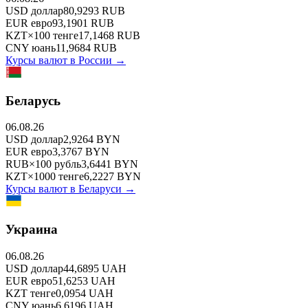
USD
доллар
80,9293
RUB
EUR
евро
93,1901
RUB
KZT
×
100
тенге
17,1468
RUB
CNY
юань
11,9684
RUB
Курсы валют в
России
→
Беларусь
06.08.26
USD
доллар
2,9264
BYN
EUR
евро
3,3767
BYN
RUB
×
100
рубль
3,6441
BYN
KZT
×
1000
тенге
6,2227
BYN
Курсы валют в
Беларуси
→
Украина
06.08.26
USD
доллар
44,6895
UAH
EUR
евро
51,6253
UAH
KZT
тенге
0,0954
UAH
CNY
юань
6,6196
UAH