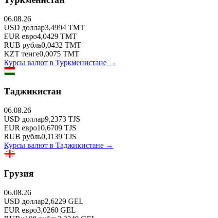
06.08.26
USD
доллар
3,4994
TMT
EUR
евро
4,0429
TMT
RUB
рубль
0,0432
TMT
KZT
тенге
0,0075
TMT
Курсы валют в
Туркменистане
→
Таджикистан
06.08.26
USD
доллар
9,2373
TJS
EUR
евро
10,6709
TJS
RUB
рубль
0,1139
TJS
Курсы валют в
Таджикистане
→
Грузия
06.08.26
USD
доллар
2,6229
GEL
EUR
евро
3,0260
GEL