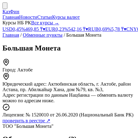
КазФин
Главная
Новости
Статьи
Курсы валют
Курсы НБ РК
Все курсы →
USD
0,45
%
469,85
₸
▾
EUR
0,23
%
542,16
₸
▾
RUB
0,69
%
5,78
₸
▾
CNY
Главная
/
Обменные пункты
/
Большая Монета
Большая Монета
Город:
Актобе
Юридический адрес:
Актюбинская область, г. Актобе, район
Астана, пр. Абилкайыр Хана, дом №79, кв. №3,
Адрес регистрации по данным Нацбанка — обменять валюту
можно по адресам ниже.
Лицензия:
№ 1520010
от 26.06.2020
(Национальный Банк РК)
проверить в реестре ↗
ТОО "Большая Монета"