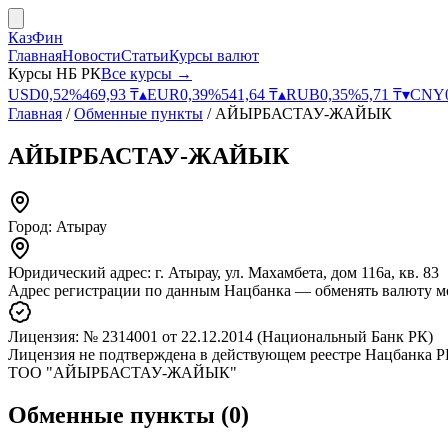
КазФин
Главная
Новости
Статьи
Курсы валют
Курсы НБ РК
Все курсы →
USD
0,52
%
469,93
₸
▴
EUR
0,39
%
541,64
₸
▴
RUB
0,35
%
5,71
₸
▾
CNY
Главная
/
Обменные пункты
/
АЙЫРБАСТАУ-ЖАЙЫК
АЙЫРБАСТАУ-ЖАЙЫК
Город:
Атырау
Юридический адрес:
г. Атырау, ул. Махамбета, дом 116а, кв. 83
Адрес регистрации по данным Нацбанка — обменять валюту м
Лицензия:
№ 2314001
от 22.12.2014
(Национальный Банк РК)
Лицензия не подтверждена в действующем реестре Нацбанка РК
ТОО "АЙЫРБАСТАУ-ЖАЙЫК"
Обменные пункты
(
0
)