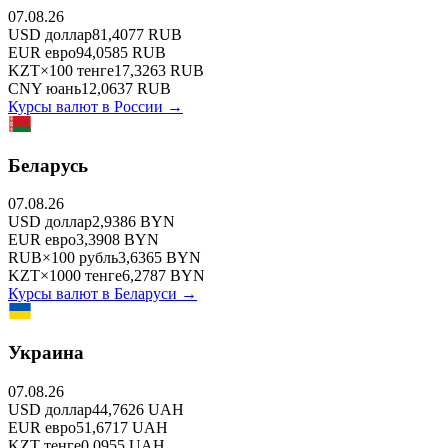
07.08.26
USD
доллар
81,4077
RUB
EUR
евро
94,0585
RUB
KZT
×
100
тенге
17,3263
RUB
CNY
юань
12,0637
RUB
Курсы валют в
России
→
Беларусь
07.08.26
USD
доллар
2,9386
BYN
EUR
евро
3,3908
BYN
RUB
×
100
рубль
3,6365
BYN
KZT
×
1000
тенге
6,2787
BYN
Курсы валют в
Беларуси
→
Украина
07.08.26
USD
доллар
44,7626
UAH
EUR
евро
51,6717
UAH
KZT
тенге
0,0955
UAH