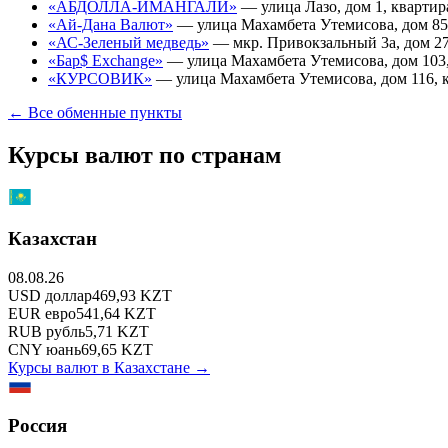
«АБДОЛЛА-ИМАНГАЛИ»
—
улица Лазо, дом 1, квартир
«Ай-Дана Валют»
—
улица Махамбета Утемисова, дом 85
«АС-Зеленый медведь»
—
мкр. Привокзальный 3а, дом 2
«Бар$ Exchange»
—
улица Махамбета Утемисова, дом 103,
«КУРСОВИК»
—
улица Махамбета Утемисова, дом 116, 
← Все обменные пункты
Курсы валют по странам
Казахстан
08.08.26
USD
доллар
469,93
KZT
EUR
евро
541,64
KZT
RUB
рубль
5,71
KZT
CNY
юань
69,65
KZT
Курсы валют в
Казахстане
→
Россия