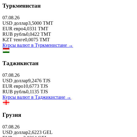
Туркменистан
07.08.26
USD
доллар
3,5000
TMT
EUR
евро
4,0331
TMT
RUB
рубль
0,0422
TMT
KZT
тенге
0,0075
TMT
Курсы валют в
Туркменистане
→
Таджикистан
07.08.26
USD
доллар
9,2476
TJS
EUR
евро
10,6773
TJS
RUB
рубль
0,1135
TJS
Курсы валют в
Таджикистане
→
Грузия
07.08.26
USD
доллар
2,6223
GEL