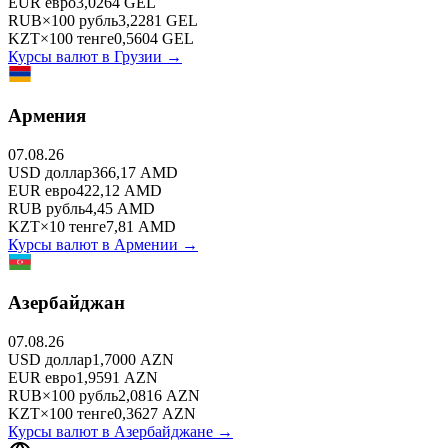
EUR
евро
3,0264
GEL
RUB
×
100
рубль
3,2281
GEL
KZT
×
100
тенге
0,5604
GEL
Курсы валют в
Грузии
→
Армения
07.08.26
USD
доллар
366,17
AMD
EUR
евро
422,12
AMD
RUB
рубль
4,45
AMD
KZT
×
10
тенге
7,81
AMD
Курсы валют в
Армении
→
Азербайджан
07.08.26
USD
доллар
1,7000
AZN
EUR
евро
1,9591
AZN
RUB
×
100
рубль
2,0816
AZN
KZT
×
100
тенге
0,3627
AZN
Курсы валют в
Азербайджане
→