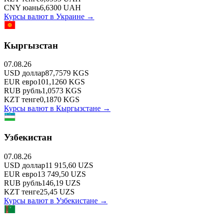
CNY
юань
6,6300
UAH
Курсы валют в
Украине
→
Кыргызстан
07.08.26
USD
доллар
87,7579
KGS
EUR
евро
101,1260
KGS
RUB
рубль
1,0573
KGS
KZT
тенге
0,1870
KGS
Курсы валют в
Кыргызстане
→
Узбекистан
07.08.26
USD
доллар
11 915,60
UZS
EUR
евро
13 749,50
UZS
RUB
рубль
146,19
UZS
KZT
тенге
25,45
UZS
Курсы валют в
Узбекистане
→