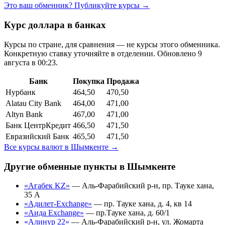
Это ваш обменник? Публикуйте курсы →
Курс доллара в банках
Курсы по стране, для сравнения — не курсы этого обменника.
Конкретную ставку уточняйте в отделении.
Обновлено 9
августа в 00:23.
Банк
Покупка
Продажа
Нурбанк
464,50
470,50
Alatau City Bank
464,00
471,00
Altyn Bank
467,00
471,00
Банк ЦентрКредит
466,50
471,50
Евразийский Банк
465,50
471,50
Все курсы валют в
Шымкенте
→
Другие обменные пункты в
Шымкенте
«Ағабек KZ»
—
Аль-Фарабийский р-н, пр. Тауке хана,
35 А
«Адилет-Exchange»
—
пр. Тауке хана, д. 4, кв 14
«Аида Exchange»
—
пр.Тауке хана, д. 60/1
«Алинур 22»
—
Аль-Фарабийский р-н, ул. Жомарта