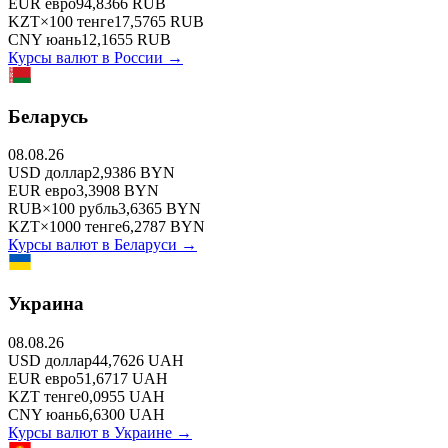
EUR
евро
94,8366
RUB
KZT
×
100
тенге
17,5765
RUB
CNY
юань
12,1655
RUB
Курсы валют в
России
→
Беларусь
08.08.26
USD
доллар
2,9386
BYN
EUR
евро
3,3908
BYN
RUB
×
100
рубль
3,6365
BYN
KZT
×
1000
тенге
6,2787
BYN
Курсы валют в
Беларуси
→
Украина
08.08.26
USD
доллар
44,7626
UAH
EUR
евро
51,6717
UAH
KZT
тенге
0,0955
UAH
CNY
юань
6,6300
UAH
Курсы валют в
Украине
→