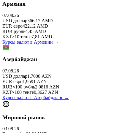
Армения
07.08.26
USD
доллар
366,17
AMD
EUR
евро
422,12
AMD
RUB
рубль
4,45
AMD
KZT
×
10
тенге
7,81
AMD
Курсы валют в
Армении
→
Азербайджан
07.08.26
USD
доллар
1,7000
AZN
EUR
евро
1,9591
AZN
RUB
×
100
рубль
2,0816
AZN
KZT
×
100
тенге
0,3627
AZN
Курсы валют в
Азербайджане
→
Мировой рынок
03.08.26