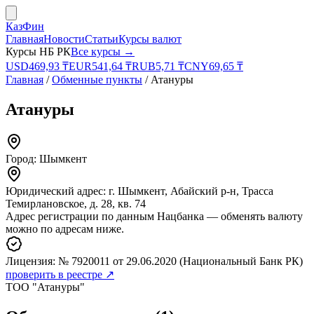
КазФин
Главная
Новости
Статьи
Курсы валют
Курсы НБ РК
Все курсы →
USD
469,93
₸
EUR
541,64
₸
RUB
5,71
₸
CNY
69,65
₸
Главная
/
Обменные пункты
/
Атануры
Атануры
Город:
Шымкент
Юридический адрес:
г. Шымкент, Абайский р-н, Трасса
Темирлановское, д. 28, кв. 74
Адрес регистрации по данным Нацбанка — обменять валюту
можно по адресам ниже.
Лицензия:
№ 7920011
от 29.06.2020
(Национальный Банк РК)
проверить в реестре ↗
ТОО "Атануры"