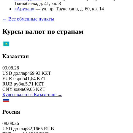
Тыныбаева, д. 41, кв. 8
«Арухан»
—
ул. пр. Тауке хана, д. 60, кв. 14
← Все обменные пункты
Курсы валют по странам
Казахстан
09.08.26
USD
доллар
469,93
KZT
EUR
евро
541,64
KZT
RUB
рубль
5,71
KZT
CNY
юань
69,65
KZT
Курсы валют в
Казахстане
→
Россия
08.08.26
USD
доллар
82,1665
RUB