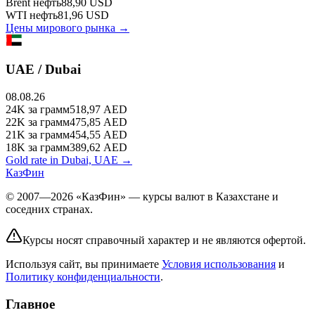
Brent
нефть
88,90
USD
WTI
нефть
81,96
USD
Цены мирового рынка →
UAE / Dubai
08.08.26
24K
за грамм
518,97
AED
22K
за грамм
475,85
AED
21K
за грамм
454,55
AED
18K
за грамм
389,62
AED
Gold rate in Dubai, UAE →
КазФин
© 2007—2026 «КазФин» — курсы валют в Казахстане и
соседних странах.
Курсы носят справочный характер и не являются офертой.
Используя сайт, вы принимаете
Условия использования
и
Политику конфиденциальности
.
Главное