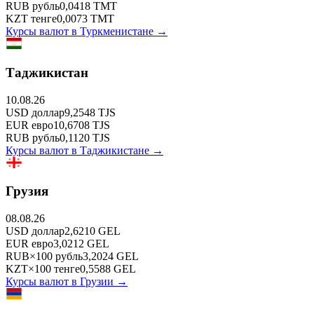
RUB
рубль
0,0418
TMT
KZT
тенге
0,0073
TMT
Курсы валют в
Туркменистане
→
Таджикистан
10.08.26
USD
доллар
9,2548
TJS
EUR
евро
10,6708
TJS
RUB
рубль
0,1120
TJS
Курсы валют в
Таджикистане
→
Грузия
08.08.26
USD
доллар
2,6210
GEL
EUR
евро
3,0212
GEL
RUB
×
100
рубль
3,2024
GEL
KZT
×
100
тенге
0,5588
GEL
Курсы валют в
Грузии
→