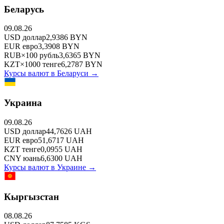
Беларусь
09.08.26
USD
доллар
2,9386
BYN
EUR
евро
3,3908
BYN
RUB
×
100
рубль
3,6365
BYN
KZT
×
1000
тенге
6,2787
BYN
Курсы валют в
Беларуси
→
Украина
09.08.26
USD
доллар
44,7626
UAH
EUR
евро
51,6717
UAH
KZT
тенге
0,0955
UAH
CNY
юань
6,6300
UAH
Курсы валют в
Украине
→
Кыргызстан
08.08.26