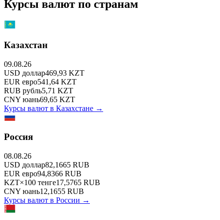
Курсы валют по странам
Казахстан
09.08.26
USD
доллар
469,93
KZT
EUR
евро
541,64
KZT
RUB
рубль
5,71
KZT
CNY
юань
69,65
KZT
Курсы валют в
Казахстане
→
Россия
08.08.26
USD
доллар
82,1665
RUB
EUR
евро
94,8366
RUB
KZT
×
100
тенге
17,5765
RUB
CNY
юань
12,1655
RUB
Курсы валют в
России
→