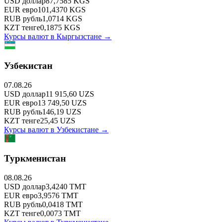
USD
доллар
87,7585
KGS
EUR
евро
101,4370
KGS
RUB
рубль
1,0714
KGS
KZT
тенге
0,1875
KGS
Курсы валют в
Кыргызстане
→
Узбекистан
07.08.26
USD
доллар
11 915,60
UZS
EUR
евро
13 749,50
UZS
RUB
рубль
146,19
UZS
KZT
тенге
25,45
UZS
Курсы валют в
Узбекистане
→
Туркменистан
08.08.26
USD
доллар
3,4240
TMT
EUR
евро
3,9576
TMT
RUB
рубль
0,0418
TMT
KZT
тенге
0,0073
TMT