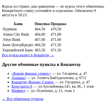
Курсы по стране, для сравнения — не курсы этого обменника.
Конкретную ставку уточняйте в отделении.
Обновлено 9
августа в 18:23.
Банк
Покупка
Продажа
Нурбанк
464,50
470,50
Alatau City Bank
464,00
471,00
Altyn Bank
467,00
471,00
Банк ЦентрКредит
466,50
471,50
Евразийский Банк
465,50
471,50
Все курсы валют в
Кокшетау
→
Другие обменные пункты в
Кокшетау
«Кокше финанс сервис»
—
ул. Гагарина, д. 47
Акмарал
—
ул. Ахмета Байтурсынова, д. 67/2
Кокшетау Финанс Сервис
—
ул. Гагарина, д. 47
Константа-А
—
ул.Ауельбекова,141, кв.38., 1 этаж
Мифрид
—
ул. Осипенко, д. 21, этаж 1
← Все обменные пункты