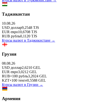
Курсы валют в
Туркменистане
→
Таджикистан
10.08.26
USD
доллар
9,2548
TJS
EUR
евро
10,6708
TJS
RUB
рубль
0,1120
TJS
Курсы валют в
Таджикистане
→
Грузия
08.08.26
USD
доллар
2,6210
GEL
EUR
евро
3,0212
GEL
RUB
×
100
рубль
3,2024
GEL
KZT
×
100
тенге
0,5588
GEL
Курсы валют в
Грузии
→
Армения