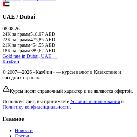
UAE / Dubai
08.08.26
24K
за грамм
518,97
AED
22K
за грамм
475,85
AED
21K
за грамм
454,55
AED
18K
за грамм
389,62
AED
Gold rate in Dubai, UAE →
КазФин
© 2007—2026 «КазФин» — курсы валют в Казахстане и
соседних странах.
Курсы носят справочный характер и не являются офертой.
Используя сайт, вы принимаете
Условия использования
и
Политику конфиденциальности
.
Главное
Новости
Статьи