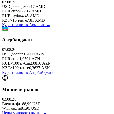
07.08.26
USD
доллар
366,17
AMD
EUR
евро
422,12
AMD
RUB
рубль
4,45
AMD
KZT
×
10
тенге
7,81
AMD
Курсы валют в
Армении
→
Азербайджан
07.08.26
USD
доллар
1,7000
AZN
EUR
евро
1,9591
AZN
RUB
×
100
рубль
2,0816
AZN
KZT
×
100
тенге
0,3627
AZN
Курсы валют в
Азербайджане
→
Мировой рынок
03.08.26
Brent
нефть
88,90
USD
WTI
нефть
81,96
USD
Цены мирового рынка →