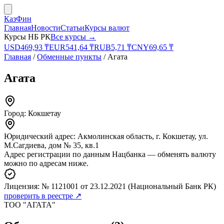
КазФин
Главная
Новости
Статьи
Курсы валют
Курсы НБ РК
Все курсы →
USD
469,93
₸
EUR
541,64
₸
RUB
5,71
₸
CNY
69,65
₸
Главная
/
Обменные пункты
/
Агата
Агата
Город:
Кокшетау
Юридический адрес:
Акмолинская область, г. Кокшетау, ул.
М.Сагдиева, дом № 35, кв.1
Адрес регистрации по данным Нацбанка — обменять валюту
можно по адресам ниже.
Лицензия:
№ 1121001
от 23.12.2021
(Национальный Банк РК)
проверить в реестре ↗
ТОО "АГАТА"