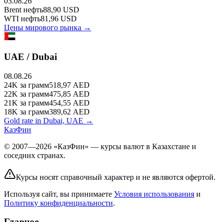
03.08.26
Brent
нефть
88,90
USD
WTI
нефть
81,96
USD
Цены мирового рынка →
UAE / Dubai
08.08.26
24K
за грамм
518,97
AED
22K
за грамм
475,85
AED
21K
за грамм
454,55
AED
18K
за грамм
389,62
AED
Gold rate in Dubai, UAE →
КазФин
© 2007—2026 «КазФин» — курсы валют в Казахстане и
соседних странах.
Курсы носят справочный характер и не являются офертой.
Используя сайт, вы принимаете
Условия использования
и
Политику конфиденциальности
.
Главное