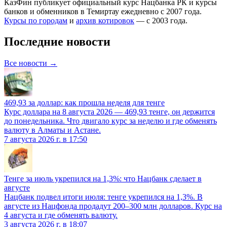
КазФин публикует официальный курс Нацбанка РК и курсы
банков и обменников в
Темиртау
ежедневно с 2007 года.
Курсы по городам
и
архив котировок
— с 2003 года.
Последние новости
Все новости →
469,93 за доллар: как прошла неделя для тенге
Курс доллара на 8 августа 2026 — 469,93 тенге, он держится
до понедельника. Что двигало курс за неделю и где обменять
валюту в Алматы и Астане.
7 августа 2026 г. в 17:50
Тенге за июль укрепился на 1,3%: что Нацбанк сделает в
августе
Нацбанк подвел итоги июля: тенге укрепился на 1,3%. В
августе из Нацфонда продадут 200–300 млн долларов. Курс на
4 августа и где обменять валюту.
3 августа 2026 г. в 18:07