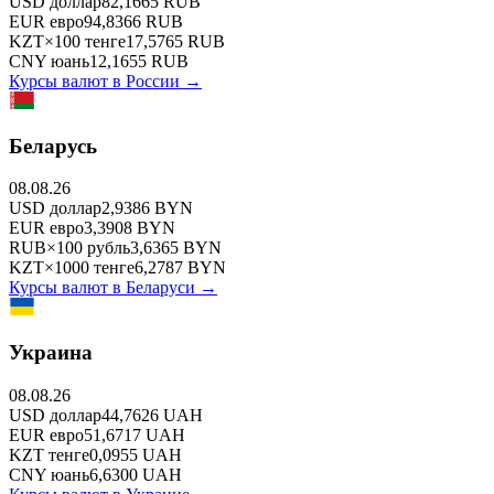
USD
доллар
82,1665
RUB
EUR
евро
94,8366
RUB
KZT
×
100
тенге
17,5765
RUB
CNY
юань
12,1655
RUB
Курсы валют в
России
→
Беларусь
08.08.26
USD
доллар
2,9386
BYN
EUR
евро
3,3908
BYN
RUB
×
100
рубль
3,6365
BYN
KZT
×
1000
тенге
6,2787
BYN
Курсы валют в
Беларуси
→
Украина
08.08.26
USD
доллар
44,7626
UAH
EUR
евро
51,6717
UAH
KZT
тенге
0,0955
UAH
CNY
юань
6,6300
UAH