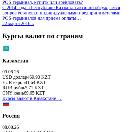
POS-терминал, купить или арендовать?
С 2014 года в Республике Казахстан активно обсуждается
вопрос установки индивидуальными предпринимателями
POS-терминалов для приема оплаты…
22 марта 2016 г.
Курсы валют по странам
Казахстан
09.08.26
USD
доллар
469,93
KZT
EUR
евро
541,64
KZT
RUB
рубль
5,71
KZT
CNY
юань
69,65
KZT
Курсы валют в
Казахстане
→
Россия
08.08.26