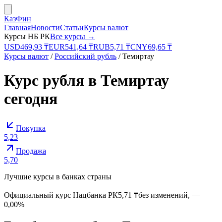
КазФин
Главная
Новости
Статьи
Курсы валют
Курсы НБ РК
Все курсы →
USD
469,93
₸
EUR
541,64
₸
RUB
5,71
₸
CNY
69,65
₸
Курсы валют
/
Российский рубль
/
Темиртау
Курс
рубля
в
Темиртау
сегодня
Покупка
5,23
Продажа
5,70
Лучшие курсы в банках страны
Официальный курс
Нацбанка РК
5,71
₸
без изменений
,
—
0,00%