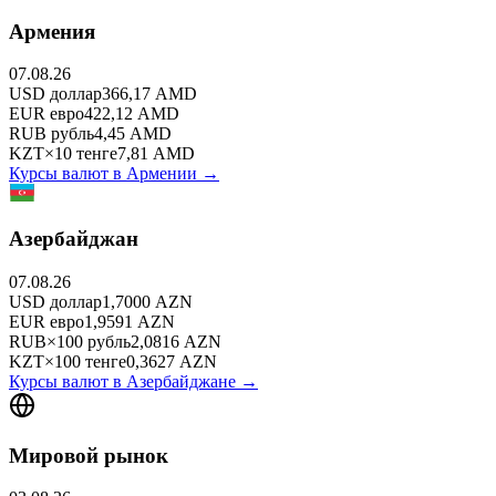
Армения
07.08.26
USD
доллар
366,17
AMD
EUR
евро
422,12
AMD
RUB
рубль
4,45
AMD
KZT
×
10
тенге
7,81
AMD
Курсы валют в
Армении
→
Азербайджан
07.08.26
USD
доллар
1,7000
AZN
EUR
евро
1,9591
AZN
RUB
×
100
рубль
2,0816
AZN
KZT
×
100
тенге
0,3627
AZN
Курсы валют в
Азербайджане
→
Мировой рынок