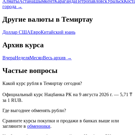
Алматы
Астана
Шымкент
Караганда
Петропавловск
Уральск
Кост
города →
Другие валюты в
Темиртау
Доллар США
Евро
Китайский юань
Архив курса
Вчера
Неделя
Месяц
Весь архив →
Частые вопросы
Какой курс
рубля
в
Темиртау
сегодня?
Официальный курс Нацбанка РК
на 9 августа 2026 г.
—
5,71
₸
за 1
RUB
.
Где выгоднее обменять
рубли
?
Сравните курсы покупки и продажи в банках выше или
загляните в
обменники
.