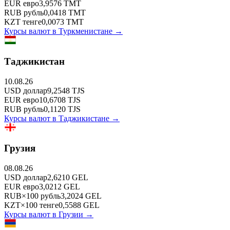
EUR
евро
3,9576
TMT
RUB
рубль
0,0418
TMT
KZT
тенге
0,0073
TMT
Курсы валют в
Туркменистане
→
Таджикистан
10.08.26
USD
доллар
9,2548
TJS
EUR
евро
10,6708
TJS
RUB
рубль
0,1120
TJS
Курсы валют в
Таджикистане
→
Грузия
08.08.26
USD
доллар
2,6210
GEL
EUR
евро
3,0212
GEL
RUB
×
100
рубль
3,2024
GEL
KZT
×
100
тенге
0,5588
GEL
Курсы валют в
Грузии
→