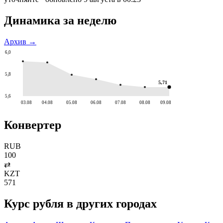
Динамика за неделю
Архив →
6,0
5,8
5,71
5,6
03.08
04.08
05.08
06.08
07.08
08.08
09.08
Конвертер
RUB
100
⇄
KZT
571
Курс
рубля
в других городах