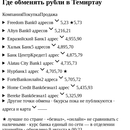
Где обменять
рубли
в
Темиртау
Компания
Покупка
Продажа
Freedom Bank
0
адресов
5,23
★
5,73
Altyn Bank
0
адресов
5,21
6,21
Евразийский Банк
1
адрес
4,95
5,90
Халык Банк
5
адресов
4,89
5,70
Банк ЦентрКредит
1
адрес
4,87
5,79
Alatau City Bank
1
адрес
4,73
5,73
Нурбанк
1
адрес
4,70
5,70
★
ForteBank
онлайн
2
адреса
5,70
5,72
Home Credit Bank
безнал
1
адрес
5,43
5,93
Bereke Bank
безнал
1
адрес
5,32
5,99
Другие точки обмена ·
6
курсы пока не публикуются ·
адреса и карта
—
—
★ лучшие по стране
· «безнал», «онлайн» не сравнивать с
наличными
· курс банка единый по сети — в отделении
уточняйте
· обновлено 9 августа в 00:23