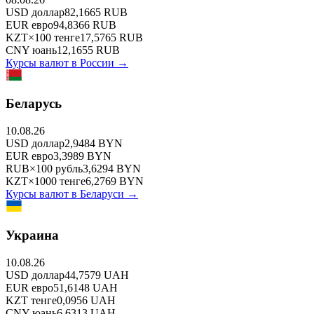
USD
доллар
82,1665
RUB
EUR
евро
94,8366
RUB
KZT
×
100
тенге
17,5765
RUB
CNY
юань
12,1655
RUB
Курсы валют в
России
→
Беларусь
10.08.26
USD
доллар
2,9484
BYN
EUR
евро
3,3989
BYN
RUB
×
100
рубль
3,6294
BYN
KZT
×
1000
тенге
6,2769
BYN
Курсы валют в
Беларуси
→
Украина
10.08.26
USD
доллар
44,7579
UAH
EUR
евро
51,6148
UAH
KZT
тенге
0,0956
UAH
CNY
юань
6,6313
UAH