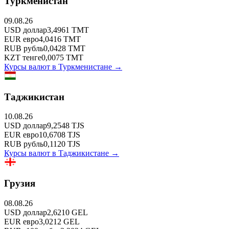
Туркменистан
09.08.26
USD
доллар
3,4961
TMT
EUR
евро
4,0416
TMT
RUB
рубль
0,0428
TMT
KZT
тенге
0,0075
TMT
Курсы валют в
Туркменистане
→
Таджикистан
10.08.26
USD
доллар
9,2548
TJS
EUR
евро
10,6708
TJS
RUB
рубль
0,1120
TJS
Курсы валют в
Таджикистане
→
Грузия
08.08.26
USD
доллар
2,6210
GEL
EUR
евро
3,0212
GEL