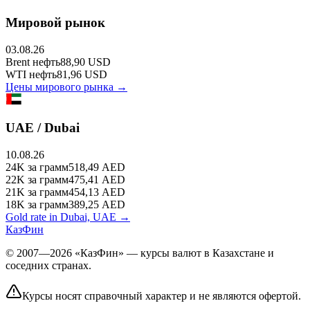
Мировой рынок
03.08.26
Brent
нефть
88,90
USD
WTI
нефть
81,96
USD
Цены мирового рынка →
UAE / Dubai
10.08.26
24K
за грамм
518,49
AED
22K
за грамм
475,41
AED
21K
за грамм
454,13
AED
18K
за грамм
389,25
AED
Gold rate in Dubai, UAE →
КазФин
© 2007—2026 «КазФин» — курсы валют в Казахстане и
соседних странах.
Курсы носят справочный характер и не являются офертой.