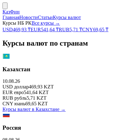
КазФин
Главная
Новости
Статьи
Курсы валют
Курсы НБ РК
Все курсы →
USD
469,93
₸
EUR
541,64
₸
RUB
5,71
₸
CNY
69,65
₸
Курсы валют по странам
Казахстан
10.08.26
USD
доллар
469,93
KZT
EUR
евро
541,64
KZT
RUB
рубль
5,71
KZT
CNY
юань
69,65
KZT
Курсы валют в
Казахстане
→
Россия
08.08.26