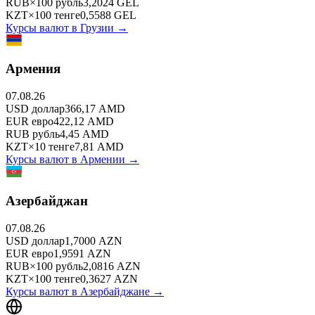
RUB
×
100
рубль
3,2024
GEL
KZT
×
100
тенге
0,5588
GEL
Курсы валют в
Грузии
→
Армения
07.08.26
USD
доллар
366,17
AMD
EUR
евро
422,12
AMD
RUB
рубль
4,45
AMD
KZT
×
10
тенге
7,81
AMD
Курсы валют в
Армении
→
Азербайджан
07.08.26
USD
доллар
1,7000
AZN
EUR
евро
1,9591
AZN
RUB
×
100
рубль
2,0816
AZN
KZT
×
100
тенге
0,3627
AZN
Курсы валют в
Азербайджане
→