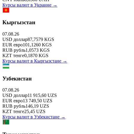
Курсы валют в
Украине
→
Кыргызстан
07.08.26
USD
доллар
87,7579
KGS
EUR
евро
101,1260
KGS
RUB
рубль
1,0573
KGS
KZT
тенге
0,1870
KGS
Курсы валют в
Кыргызстане
→
Узбекистан
07.08.26
USD
доллар
11 915,60
UZS
EUR
евро
13 749,50
UZS
RUB
рубль
146,19
UZS
KZT
тенге
25,45
UZS
Курсы валют в
Узбекистане
→