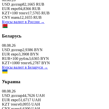
USD
доллар
82,1665
RUB
EUR
евро
94,8366
RUB
KZT
×
100
тенге
17,5765
RUB
CNY
юань
12,1655
RUB
Курсы валют в
России
→
Беларусь
08.08.26
USD
доллар
2,9386
BYN
EUR
евро
3,3908
BYN
RUB
×
100
рубль
3,6365
BYN
KZT
×
1000
тенге
6,2787
BYN
Курсы валют в
Беларуси
→
Украина
08.08.26
USD
доллар
44,7626
UAH
EUR
евро
51,6717
UAH
KZT
тенге
0,0955
UAH
CNY
юань
6,6300
UAH