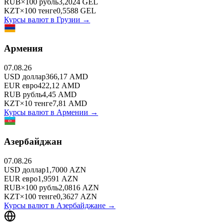
RUB
×
100
рубль
3,2024
GEL
KZT
×
100
тенге
0,5588
GEL
Курсы валют в
Грузии
→
Армения
07.08.26
USD
доллар
366,17
AMD
EUR
евро
422,12
AMD
RUB
рубль
4,45
AMD
KZT
×
10
тенге
7,81
AMD
Курсы валют в
Армении
→
Азербайджан
07.08.26
USD
доллар
1,7000
AZN
EUR
евро
1,9591
AZN
RUB
×
100
рубль
2,0816
AZN
KZT
×
100
тенге
0,3627
AZN
Курсы валют в
Азербайджане
→