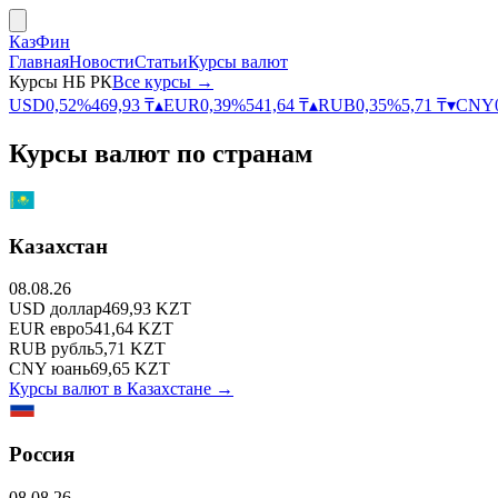
КазФин
Главная
Новости
Статьи
Курсы валют
Курсы НБ РК
Все курсы →
USD
0,52
%
469,93
₸
▴
EUR
0,39
%
541,64
₸
▴
RUB
0,35
%
5,71
₸
▾
CNY
Курсы валют по странам
Казахстан
08.08.26
USD
доллар
469,93
KZT
EUR
евро
541,64
KZT
RUB
рубль
5,71
KZT
CNY
юань
69,65
KZT
Курсы валют в
Казахстане
→
Россия
08.08.26