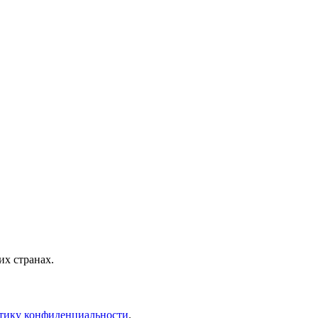
х странах.
тику конфиденциальности
.