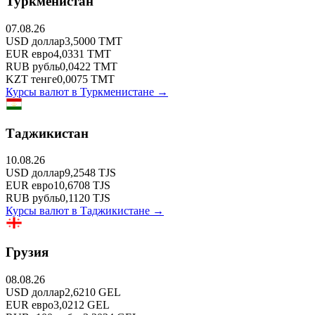
Туркменистан
07.08.26
USD
доллар
3,5000
TMT
EUR
евро
4,0331
TMT
RUB
рубль
0,0422
TMT
KZT
тенге
0,0075
TMT
Курсы валют в
Туркменистане
→
Таджикистан
10.08.26
USD
доллар
9,2548
TJS
EUR
евро
10,6708
TJS
RUB
рубль
0,1120
TJS
Курсы валют в
Таджикистане
→
Грузия
08.08.26
USD
доллар
2,6210
GEL
EUR
евро
3,0212
GEL