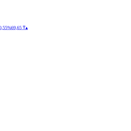
0,55
%
69,65
₸
▴