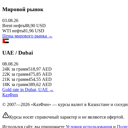
Мировой рынок
03.08.26
Brent
нефть
88,90
USD
WTI
нефть
81,96
USD
Цены мирового рынка →
UAE / Dubai
08.08.26
24K
за грамм
518,97
AED
22K
за грамм
475,85
AED
21K
за грамм
454,55
AED
18K
за грамм
389,62
AED
Gold rate in Dubai, UAE →
КазФин
© 2007—2026 «КазФин» — курсы валют в Казахстане и соседни
Курсы носят справочный характер и не являются офертой.
Используя сайт, вы принимаете
Условия использования
и
Поли