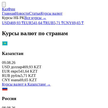
КазФин
Главная
Новости
Статьи
Курсы валют
Курсы НБ РК
Все курсы →
USD
469,93
₸
EUR
541,64
₸
RUB
5,71
₸
CNY
69,65
₸
Курсы валют по странам
Казахстан
09.08.26
USD
доллар
469,93
KZT
EUR
евро
541,64
KZT
RUB
рубль
5,71
KZT
CNY
юань
69,65
KZT
Курсы валют в
Казахстане
→
Россия
08.08.26