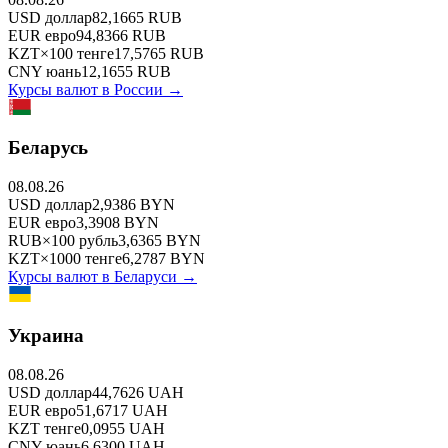
USD
доллар
82,1665
RUB
EUR
евро
94,8366
RUB
KZT
×
100
тенге
17,5765
RUB
CNY
юань
12,1655
RUB
Курсы валют в
России
→
Беларусь
08.08.26
USD
доллар
2,9386
BYN
EUR
евро
3,3908
BYN
RUB
×
100
рубль
3,6365
BYN
KZT
×
1000
тенге
6,2787
BYN
Курсы валют в
Беларуси
→
Украина
08.08.26
USD
доллар
44,7626
UAH
EUR
евро
51,6717
UAH
KZT
тенге
0,0955
UAH
CNY
юань
6,6300
UAH