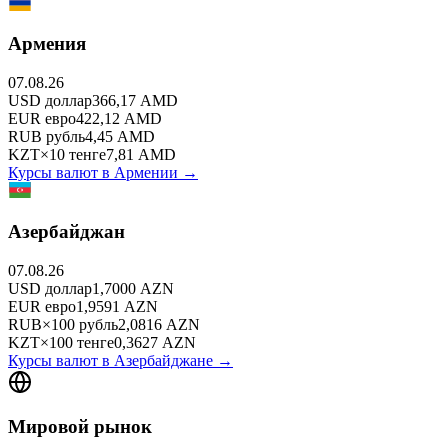
Армения
07.08.26
USD
доллар
366,17
AMD
EUR
евро
422,12
AMD
RUB
рубль
4,45
AMD
KZT
×
10
тенге
7,81
AMD
Курсы валют в
Армении
→
Азербайджан
07.08.26
USD
доллар
1,7000
AZN
EUR
евро
1,9591
AZN
RUB
×
100
рубль
2,0816
AZN
KZT
×
100
тенге
0,3627
AZN
Курсы валют в
Азербайджане
→
Мировой рынок