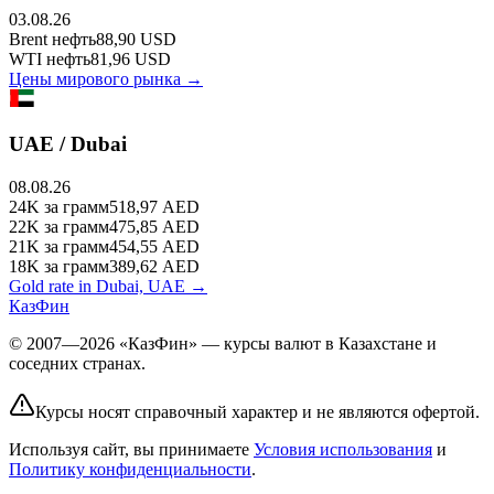
03.08.26
Brent
нефть
88,90
USD
WTI
нефть
81,96
USD
Цены мирового рынка →
UAE / Dubai
08.08.26
24K
за грамм
518,97
AED
22K
за грамм
475,85
AED
21K
за грамм
454,55
AED
18K
за грамм
389,62
AED
Gold rate in Dubai, UAE →
КазФин
© 2007—2026 «КазФин» — курсы валют в Казахстане и
соседних странах.
Курсы носят справочный характер и не являются офертой.
Используя сайт, вы принимаете
Условия использования
и
Политику конфиденциальности
.