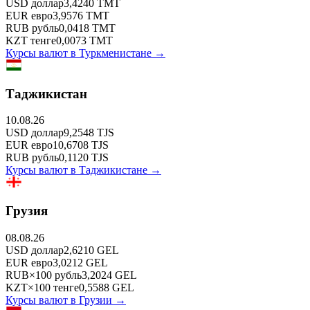
USD
доллар
3,4240
TMT
EUR
евро
3,9576
TMT
RUB
рубль
0,0418
TMT
KZT
тенге
0,0073
TMT
Курсы валют в
Туркменистане
→
Таджикистан
10.08.26
USD
доллар
9,2548
TJS
EUR
евро
10,6708
TJS
RUB
рубль
0,1120
TJS
Курсы валют в
Таджикистане
→
Грузия
08.08.26
USD
доллар
2,6210
GEL
EUR
евро
3,0212
GEL
RUB
×
100
рубль
3,2024
GEL
KZT
×
100
тенге
0,5588
GEL
Курсы валют в
Грузии
→