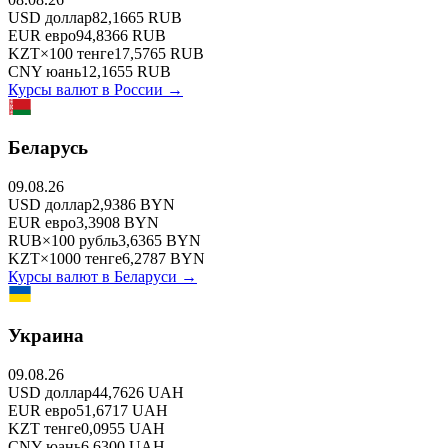
USD
доллар
82,1665
RUB
EUR
евро
94,8366
RUB
KZT
×
100
тенге
17,5765
RUB
CNY
юань
12,1655
RUB
Курсы валют в
России
→
Беларусь
09.08.26
USD
доллар
2,9386
BYN
EUR
евро
3,3908
BYN
RUB
×
100
рубль
3,6365
BYN
KZT
×
1000
тенге
6,2787
BYN
Курсы валют в
Беларуси
→
Украина
09.08.26
USD
доллар
44,7626
UAH
EUR
евро
51,6717
UAH
KZT
тенге
0,0955
UAH
CNY
юань
6,6300
UAH