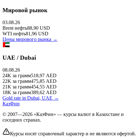
Мировой рынок
03.08.26
Brent
нефть
88,90
USD
WTI
нефть
81,96
USD
Цены мирового рынка →
UAE / Dubai
08.08.26
24K
за грамм
518,97
AED
22K
за грамм
475,85
AED
21K
за грамм
454,55
AED
18K
за грамм
389,62
AED
Gold rate in Dubai, UAE →
КазФин
© 2007—2026 «КазФин» — курсы валют в Казахстане и
соседних странах.
Курсы носят справочный характер и не являются офертой.