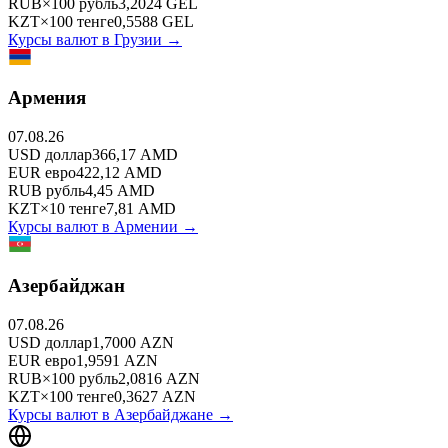
RUB
×
100
рубль
3,2024
GEL
KZT
×
100
тенге
0,5588
GEL
Курсы валют в
Грузии
→
Армения
07.08.26
USD
доллар
366,17
AMD
EUR
евро
422,12
AMD
RUB
рубль
4,45
AMD
KZT
×
10
тенге
7,81
AMD
Курсы валют в
Армении
→
Азербайджан
07.08.26
USD
доллар
1,7000
AZN
EUR
евро
1,9591
AZN
RUB
×
100
рубль
2,0816
AZN
KZT
×
100
тенге
0,3627
AZN
Курсы валют в
Азербайджане
→