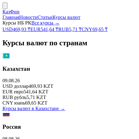
КазФин
Главная
Новости
Статьи
Курсы валют
Курсы НБ РК
Все курсы →
USD
469,93
₸
EUR
541,64
₸
RUB
5,71
₸
CNY
69,65
₸
Курсы валют по странам
Казахстан
09.08.26
USD
доллар
469,93
KZT
EUR
евро
541,64
KZT
RUB
рубль
5,71
KZT
CNY
юань
69,65
KZT
Курсы валют в
Казахстане
→
Россия
08.08.26