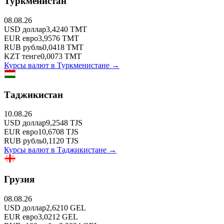
Туркменистан
08.08.26
USD
доллар
3,4240
TMT
EUR
евро
3,9576
TMT
RUB
рубль
0,0418
TMT
KZT
тенге
0,0073
TMT
Курсы валют в
Туркменистане
→
Таджикистан
10.08.26
USD
доллар
9,2548
TJS
EUR
евро
10,6708
TJS
RUB
рубль
0,1120
TJS
Курсы валют в
Таджикистане
→
Грузия
08.08.26
USD
доллар
2,6210
GEL
EUR
евро
3,0212
GEL