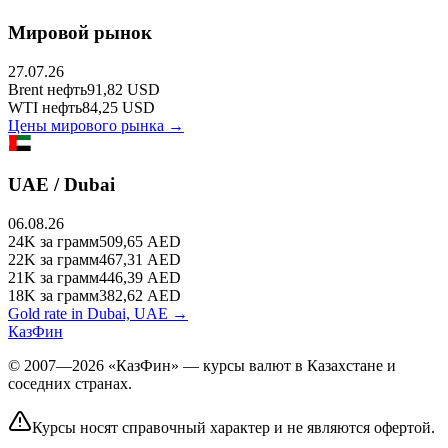
Мировой рынок
27.07.26
Brent
нефть
91,82
USD
WTI
нефть
84,25
USD
Цены мирового рынка →
UAE / Dubai
06.08.26
24K
за грамм
509,65
AED
22K
за грамм
467,31
AED
21K
за грамм
446,39
AED
18K
за грамм
382,62
AED
Gold rate in Dubai, UAE →
КазФин
© 2007—2026 «КазФин» — курсы валют в Казахстане и
соседних странах.
Курсы носят справочный характер и не являются офертой.