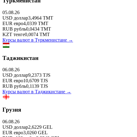
Туркменистан
05.08.26
USD
доллар
3,4964
TMT
EUR
евро
4,0339
TMT
RUB
рубль
0,0434
TMT
KZT
тенге
0,0074
TMT
Курсы валют в
Туркменистане
→
Таджикистан
06.08.26
USD
доллар
9,2373
TJS
EUR
евро
10,6709
TJS
RUB
рубль
0,1139
TJS
Курсы валют в
Таджикистане
→
Грузия
06.08.26
USD
доллар
2,6229
GEL
EUR
евро
3,0260
GEL