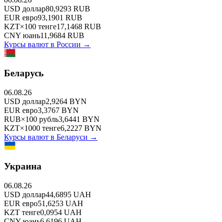
USD
доллар
80,9293
RUB
EUR
евро
93,1901
RUB
KZT
×
100
тенге
17,1468
RUB
CNY
юань
11,9684
RUB
Курсы валют в
России
→
Беларусь
06.08.26
USD
доллар
2,9264
BYN
EUR
евро
3,3767
BYN
RUB
×
100
рубль
3,6441
BYN
KZT
×
1000
тенге
6,2227
BYN
Курсы валют в
Беларуси
→
Украина
06.08.26
USD
доллар
44,6895
UAH
EUR
евро
51,6253
UAH
KZT
тенге
0,0954
UAH
CNY
юань
6,6196
UAH