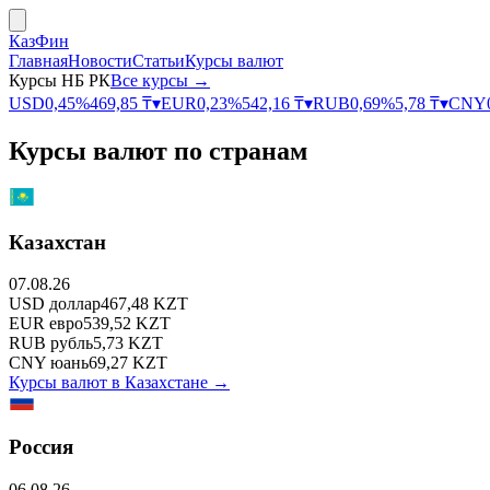
КазФин
Главная
Новости
Статьи
Курсы валют
Курсы НБ РК
Все курсы →
USD
0,45
%
469,85
₸
▾
EUR
0,23
%
542,16
₸
▾
RUB
0,69
%
5,78
₸
▾
CNY
Курсы валют по странам
Казахстан
07.08.26
USD
доллар
467,48
KZT
EUR
евро
539,52
KZT
RUB
рубль
5,73
KZT
CNY
юань
69,27
KZT
Курсы валют в
Казахстане
→
Россия
06.08.26