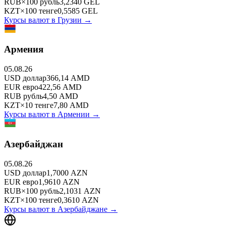
RUB
×
100
рубль
3,2340
GEL
KZT
×
100
тенге
0,5585
GEL
Курсы валют в
Грузии
→
Армения
05.08.26
USD
доллар
366,14
AMD
EUR
евро
422,56
AMD
RUB
рубль
4,50
AMD
KZT
×
10
тенге
7,80
AMD
Курсы валют в
Армении
→
Азербайджан
05.08.26
USD
доллар
1,7000
AZN
EUR
евро
1,9610
AZN
RUB
×
100
рубль
2,1031
AZN
KZT
×
100
тенге
0,3610
AZN
Курсы валют в
Азербайджане
→