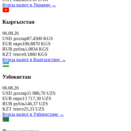
Курсы валют в
Украине
→
Кыргызстан
06.08.26
USD
доллар
87,4500
KGS
EUR
евро
100,8870
KGS
RUB
рубль
1,0834
KGS
KZT
тенге
0,1860
KGS
Курсы валют в
Кыргызстане
→
Узбекистан
06.08.26
USD
доллар
11 886,70
UZS
EUR
евро
13 717,30
UZS
RUB
рубль
146,37
UZS
KZT
тенге
25,33
UZS
Курсы валют в
Узбекистане
→