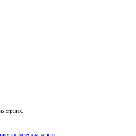
х странах.
тику конфиденциальности
.