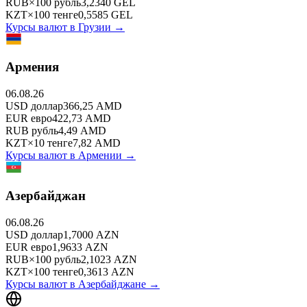
RUB
×
100
рубль
3,2340
GEL
KZT
×
100
тенге
0,5585
GEL
Курсы валют в
Грузии
→
Армения
06.08.26
USD
доллар
366,25
AMD
EUR
евро
422,73
AMD
RUB
рубль
4,49
AMD
KZT
×
10
тенге
7,82
AMD
Курсы валют в
Армении
→
Азербайджан
06.08.26
USD
доллар
1,7000
AZN
EUR
евро
1,9633
AZN
RUB
×
100
рубль
2,1023
AZN
KZT
×
100
тенге
0,3613
AZN
Курсы валют в
Азербайджане
→