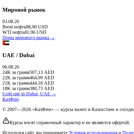
Мировой рынок
03.08.26
Brent
нефть
88,90
USD
WTI
нефть
81,96
USD
Цены мирового рынка →
UAE / Dubai
06.08.26
24K
за грамм
507,13
AED
22K
за грамм
464,99
AED
21K
за грамм
444,18
AED
18K
за грамм
380,73
AED
Gold rate in Dubai, UAE →
КазФин
© 2007—2026 «КазФин» — курсы валют в Казахстане и соседни
Курсы носят справочный характер и не являются офертой.
Используя сайт, вы принимаете
Условия использования
и
Поли