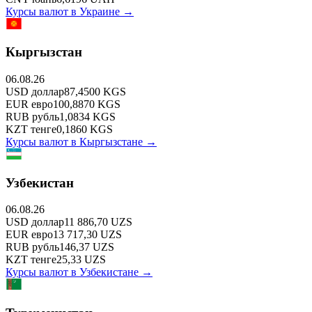
Курсы валют в
Украине
→
Кыргызстан
06.08.26
USD
доллар
87,4500
KGS
EUR
евро
100,8870
KGS
RUB
рубль
1,0834
KGS
KZT
тенге
0,1860
KGS
Курсы валют в
Кыргызстане
→
Узбекистан
06.08.26
USD
доллар
11 886,70
UZS
EUR
евро
13 717,30
UZS
RUB
рубль
146,37
UZS
KZT
тенге
25,33
UZS
Курсы валют в
Узбекистане
→