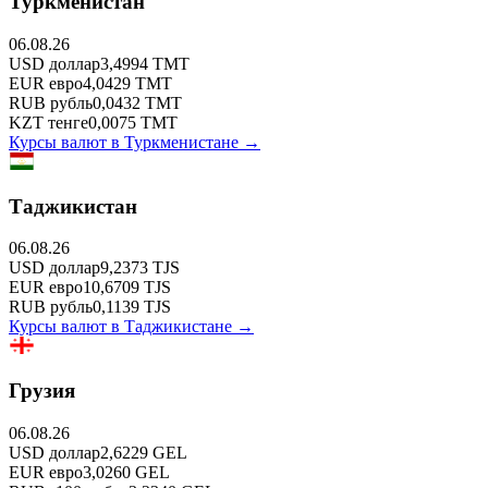
Туркменистан
06.08.26
USD
доллар
3,4994
TMT
EUR
евро
4,0429
TMT
RUB
рубль
0,0432
TMT
KZT
тенге
0,0075
TMT
Курсы валют в
Туркменистане
→
Таджикистан
06.08.26
USD
доллар
9,2373
TJS
EUR
евро
10,6709
TJS
RUB
рубль
0,1139
TJS
Курсы валют в
Таджикистане
→
Грузия
06.08.26
USD
доллар
2,6229
GEL
EUR
евро
3,0260
GEL