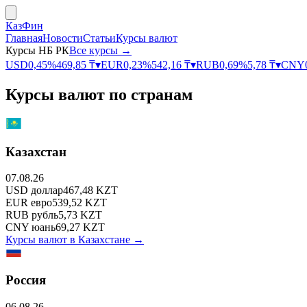
КазФин
Главная
Новости
Статьи
Курсы валют
Курсы НБ РК
Все курсы →
USD
0,45
%
469,85
₸
▾
EUR
0,23
%
542,16
₸
▾
RUB
0,69
%
5,78
₸
▾
CNY
Курсы валют по странам
Казахстан
07.08.26
USD
доллар
467,48
KZT
EUR
евро
539,52
KZT
RUB
рубль
5,73
KZT
CNY
юань
69,27
KZT
Курсы валют в
Казахстане
→
Россия
06.08.26