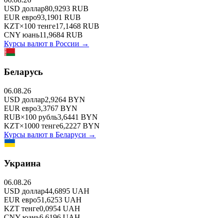
USD
доллар
80,9293
RUB
EUR
евро
93,1901
RUB
KZT
×
100
тенге
17,1468
RUB
CNY
юань
11,9684
RUB
Курсы валют в
России
→
Беларусь
06.08.26
USD
доллар
2,9264
BYN
EUR
евро
3,3767
BYN
RUB
×
100
рубль
3,6441
BYN
KZT
×
1000
тенге
6,2227
BYN
Курсы валют в
Беларуси
→
Украина
06.08.26
USD
доллар
44,6895
UAH
EUR
евро
51,6253
UAH
KZT
тенге
0,0954
UAH
CNY
юань
6,6196
UAH