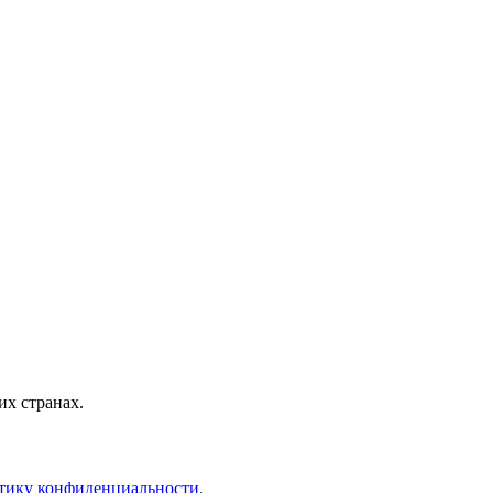
х странах.
тику конфиденциальности
.