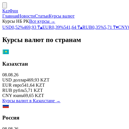
КазФин
Главная
Новости
Статьи
Курсы валют
Курсы НБ РК
Все курсы →
USD
0,52
%
469,93
₸
▴
EUR
0,39
%
541,64
₸
▴
RUB
0,35
%
5,71
₸
▾
CNY
Курсы валют по странам
Казахстан
08.08.26
USD
доллар
469,93
KZT
EUR
евро
541,64
KZT
RUB
рубль
5,71
KZT
CNY
юань
69,65
KZT
Курсы валют в
Казахстане
→
Россия
08.08.26