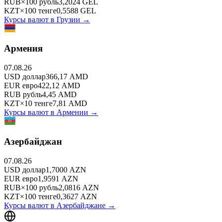
RUB
×
100
рубль
3,2024
GEL
KZT
×
100
тенге
0,5588
GEL
Курсы валют в
Грузии
→
Армения
07.08.26
USD
доллар
366,17
AMD
EUR
евро
422,12
AMD
RUB
рубль
4,45
AMD
KZT
×
10
тенге
7,81
AMD
Курсы валют в
Армении
→
Азербайджан
07.08.26
USD
доллар
1,7000
AZN
EUR
евро
1,9591
AZN
RUB
×
100
рубль
2,0816
AZN
KZT
×
100
тенге
0,3627
AZN
Курсы валют в
Азербайджане
→