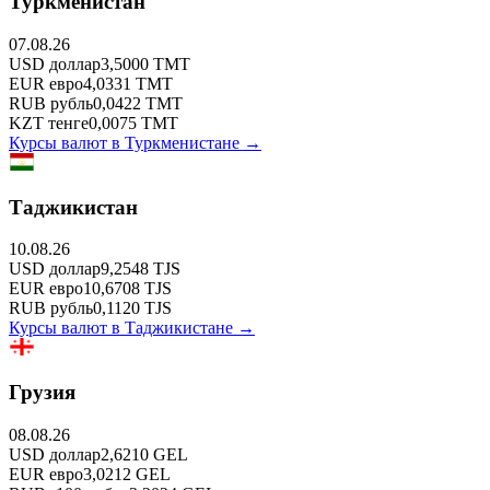
Туркменистан
07.08.26
USD
доллар
3,5000
TMT
EUR
евро
4,0331
TMT
RUB
рубль
0,0422
TMT
KZT
тенге
0,0075
TMT
Курсы валют в
Туркменистане
→
Таджикистан
10.08.26
USD
доллар
9,2548
TJS
EUR
евро
10,6708
TJS
RUB
рубль
0,1120
TJS
Курсы валют в
Таджикистане
→
Грузия
08.08.26
USD
доллар
2,6210
GEL
EUR
евро
3,0212
GEL