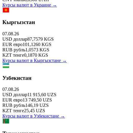
Курсы валют в
Украине
→
Кыргызстан
07.08.26
USD
доллар
87,7579
KGS
EUR
евро
101,1260
KGS
RUB
рубль
1,0573
KGS
KZT
тенге
0,1870
KGS
Курсы валют в
Кыргызстане
→
Узбекистан
07.08.26
USD
доллар
11 915,60
UZS
EUR
евро
13 749,50
UZS
RUB
рубль
146,19
UZS
KZT
тенге
25,45
UZS
Курсы валют в
Узбекистане
→