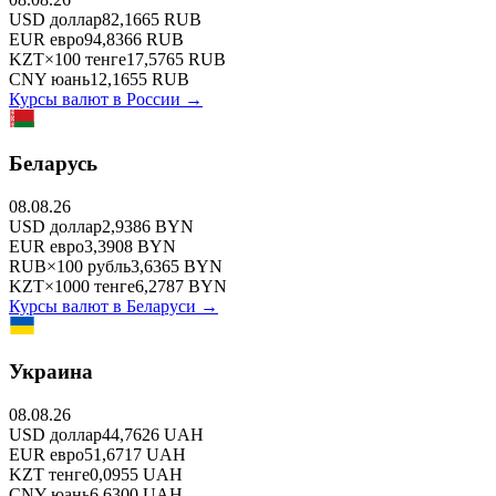
USD
доллар
82,1665
RUB
EUR
евро
94,8366
RUB
KZT
×
100
тенге
17,5765
RUB
CNY
юань
12,1655
RUB
Курсы валют в
России
→
Беларусь
08.08.26
USD
доллар
2,9386
BYN
EUR
евро
3,3908
BYN
RUB
×
100
рубль
3,6365
BYN
KZT
×
1000
тенге
6,2787
BYN
Курсы валют в
Беларуси
→
Украина
08.08.26
USD
доллар
44,7626
UAH
EUR
евро
51,6717
UAH
KZT
тенге
0,0955
UAH
CNY
юань
6,6300
UAH