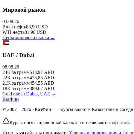
Мировой рынок
03.08.26
Brent
нефть
88,90
USD
WTI
нефть
81,96
USD
Цены мирового рынка →
UAE / Dubai
08.08.26
24K
за грамм
518,97
AED
22K
за грамм
475,85
AED
21K
за грамм
454,55
AED
18K
за грамм
389,62
AED
Gold rate in Dubai, UAE →
КазФин
© 2007—2026 «КазФин» — курсы валют в Казахстане и соседни
Курсы носят справочный характер и не являются офертой.
Используя сайт, вы принимаете
Условия использования
и
Поли