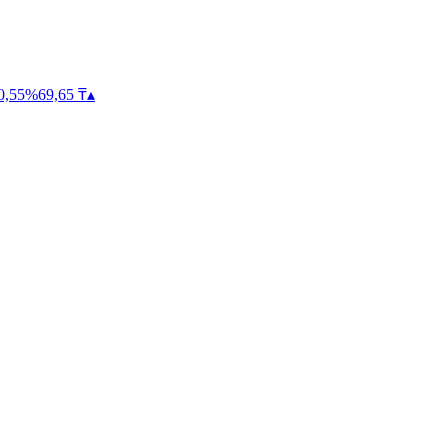
0,55
%
69,65
₸
▴