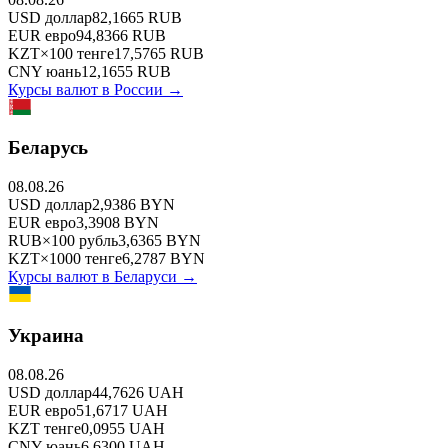
USD
доллар
82,1665
RUB
EUR
евро
94,8366
RUB
KZT
×
100
тенге
17,5765
RUB
CNY
юань
12,1655
RUB
Курсы валют в
России
→
Беларусь
08.08.26
USD
доллар
2,9386
BYN
EUR
евро
3,3908
BYN
RUB
×
100
рубль
3,6365
BYN
KZT
×
1000
тенге
6,2787
BYN
Курсы валют в
Беларуси
→
Украина
08.08.26
USD
доллар
44,7626
UAH
EUR
евро
51,6717
UAH
KZT
тенге
0,0955
UAH
CNY
юань
6,6300
UAH