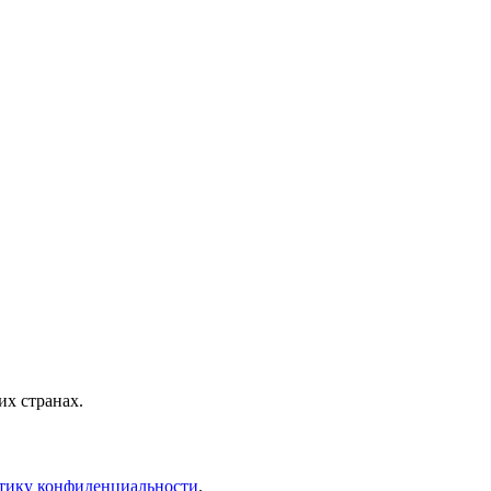
х странах.
тику конфиденциальности
.