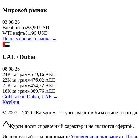
Мировой рынок
03.08.26
Brent
нефть
88,90
USD
WTI
нефть
81,96
USD
Цены мирового рынка →
UAE / Dubai
08.08.26
24K
за грамм
519,16
AED
22K
за грамм
476,02
AED
21K
за грамм
454,72
AED
18K
за грамм
389,76
AED
Gold rate in Dubai, UAE →
КазФин
© 2007—2026 «КазФин» — курсы валют в Казахстане и соседни
Курсы носят справочный характер и не являются офертой.
Используя сайт, вы принимаете
Условия использования
и
Поли