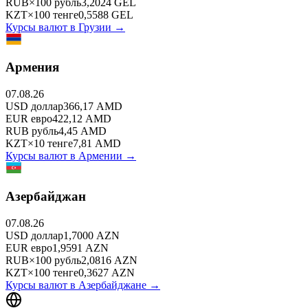
RUB
×
100
рубль
3,2024
GEL
KZT
×
100
тенге
0,5588
GEL
Курсы валют в
Грузии
→
Армения
07.08.26
USD
доллар
366,17
AMD
EUR
евро
422,12
AMD
RUB
рубль
4,45
AMD
KZT
×
10
тенге
7,81
AMD
Курсы валют в
Армении
→
Азербайджан
07.08.26
USD
доллар
1,7000
AZN
EUR
евро
1,9591
AZN
RUB
×
100
рубль
2,0816
AZN
KZT
×
100
тенге
0,3627
AZN
Курсы валют в
Азербайджане
→