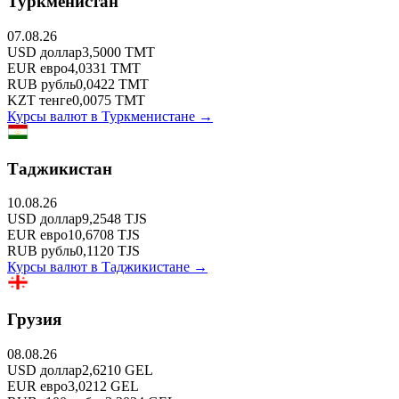
Туркменистан
07.08.26
USD
доллар
3,5000
TMT
EUR
евро
4,0331
TMT
RUB
рубль
0,0422
TMT
KZT
тенге
0,0075
TMT
Курсы валют в
Туркменистане
→
Таджикистан
10.08.26
USD
доллар
9,2548
TJS
EUR
евро
10,6708
TJS
RUB
рубль
0,1120
TJS
Курсы валют в
Таджикистане
→
Грузия
08.08.26
USD
доллар
2,6210
GEL
EUR
евро
3,0212
GEL