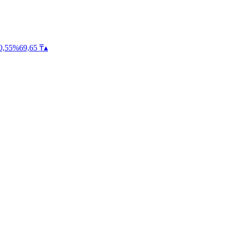
0,55
%
69,65
₸
▴