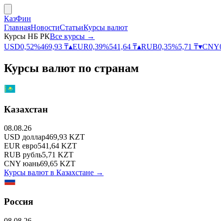
КазФин
Главная
Новости
Статьи
Курсы валют
Курсы НБ РК
Все курсы →
USD
0,52
%
469,93
₸
▴
EUR
0,39
%
541,64
₸
▴
RUB
0,35
%
5,71
₸
▾
CNY
Курсы валют по странам
Казахстан
08.08.26
USD
доллар
469,93
KZT
EUR
евро
541,64
KZT
RUB
рубль
5,71
KZT
CNY
юань
69,65
KZT
Курсы валют в
Казахстане
→
Россия
08.08.26