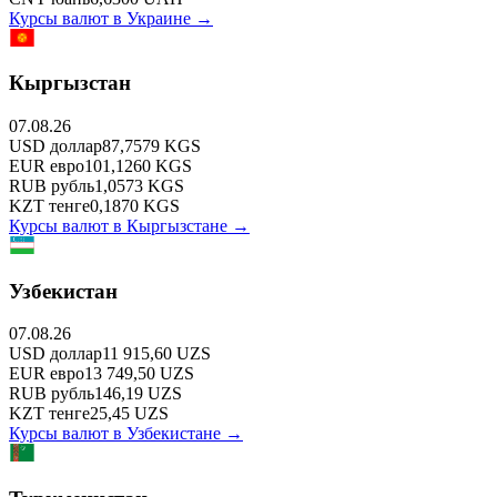
Курсы валют в
Украине
→
Кыргызстан
07.08.26
USD
доллар
87,7579
KGS
EUR
евро
101,1260
KGS
RUB
рубль
1,0573
KGS
KZT
тенге
0,1870
KGS
Курсы валют в
Кыргызстане
→
Узбекистан
07.08.26
USD
доллар
11 915,60
UZS
EUR
евро
13 749,50
UZS
RUB
рубль
146,19
UZS
KZT
тенге
25,45
UZS
Курсы валют в
Узбекистане
→