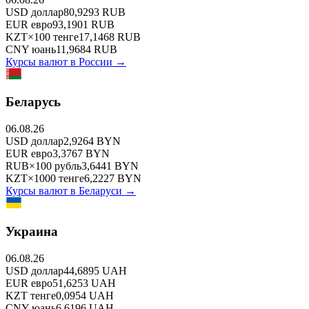
USD
доллар
80,9293
RUB
EUR
евро
93,1901
RUB
KZT
×
100
тенге
17,1468
RUB
CNY
юань
11,9684
RUB
Курсы валют в
России
→
Беларусь
06.08.26
USD
доллар
2,9264
BYN
EUR
евро
3,3767
BYN
RUB
×
100
рубль
3,6441
BYN
KZT
×
1000
тенге
6,2227
BYN
Курсы валют в
Беларуси
→
Украина
06.08.26
USD
доллар
44,6895
UAH
EUR
евро
51,6253
UAH
KZT
тенге
0,0954
UAH
CNY
юань
6,6196
UAH