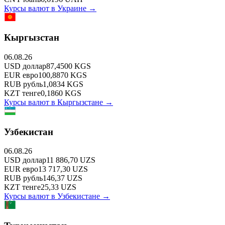
Курсы валют в
Украине
→
Кыргызстан
06.08.26
USD
доллар
87,4500
KGS
EUR
евро
100,8870
KGS
RUB
рубль
1,0834
KGS
KZT
тенге
0,1860
KGS
Курсы валют в
Кыргызстане
→
Узбекистан
06.08.26
USD
доллар
11 886,70
UZS
EUR
евро
13 717,30
UZS
RUB
рубль
146,37
UZS
KZT
тенге
25,33
UZS
Курсы валют в
Узбекистане
→