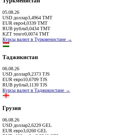
Туркменистан
05.08.26
USD
доллар
3,4964
TMT
EUR
евро
4,0339
TMT
RUB
рубль
0,0434
TMT
KZT
тенге
0,0074
TMT
Курсы валют в
Туркменистане
→
Таджикистан
06.08.26
USD
доллар
9,2373
TJS
EUR
евро
10,6709
TJS
RUB
рубль
0,1139
TJS
Курсы валют в
Таджикистане
→
Грузия
06.08.26
USD
доллар
2,6229
GEL
EUR
евро
3,0260
GEL