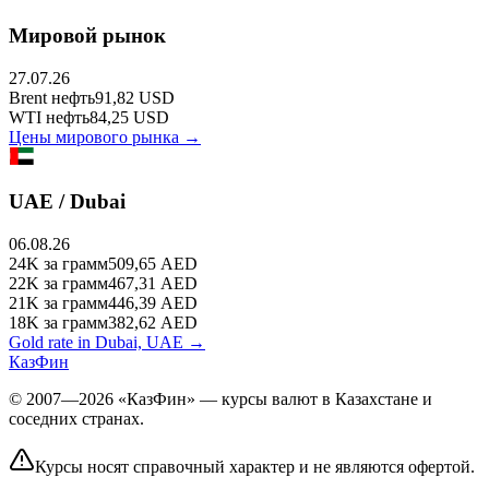
Мировой рынок
27.07.26
Brent
нефть
91,82
USD
WTI
нефть
84,25
USD
Цены мирового рынка →
UAE / Dubai
06.08.26
24K
за грамм
509,65
AED
22K
за грамм
467,31
AED
21K
за грамм
446,39
AED
18K
за грамм
382,62
AED
Gold rate in Dubai, UAE →
КазФин
© 2007—2026 «КазФин» — курсы валют в Казахстане и
соседних странах.
Курсы носят справочный характер и не являются офертой.