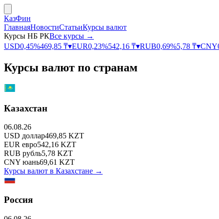
КазФин
Главная
Новости
Статьи
Курсы валют
Курсы НБ РК
Все курсы →
USD
0,45
%
469,85
₸
▾
EUR
0,23
%
542,16
₸
▾
RUB
0,69
%
5,78
₸
▾
CNY
Курсы валют по странам
Казахстан
06.08.26
USD
доллар
469,85
KZT
EUR
евро
542,16
KZT
RUB
рубль
5,78
KZT
CNY
юань
69,61
KZT
Курсы валют в
Казахстане
→
Россия
06.08.26