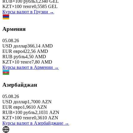
RUB
×
100
рубль
3,2340
GEL
KZT
×
100
тенге
0,5585
GEL
Курсы валют в
Грузии
→
Армения
05.08.26
USD
доллар
366,14
AMD
EUR
евро
422,56
AMD
RUB
рубль
4,50
AMD
KZT
×
10
тенге
7,80
AMD
Курсы валют в
Армении
→
Азербайджан
05.08.26
USD
доллар
1,7000
AZN
EUR
евро
1,9610
AZN
RUB
×
100
рубль
2,1031
AZN
KZT
×
100
тенге
0,3610
AZN
Курсы валют в
Азербайджане
→