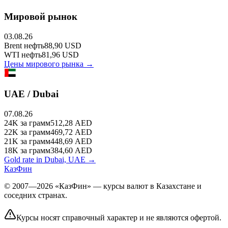
Мировой рынок
03.08.26
Brent
нефть
88,90
USD
WTI
нефть
81,96
USD
Цены мирового рынка →
UAE / Dubai
07.08.26
24K
за грамм
512,28
AED
22K
за грамм
469,72
AED
21K
за грамм
448,69
AED
18K
за грамм
384,60
AED
Gold rate in Dubai, UAE →
КазФин
© 2007—2026 «КазФин» — курсы валют в Казахстане и
соседних странах.
Курсы носят справочный характер и не являются офертой.