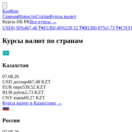
КазФин
Главная
Новости
Статьи
Курсы валют
Курсы НБ РК
Все курсы →
USD
0,50
%
467,48
₸
▾
EUR
0,49
%
539,52
₸
▾
RUB
0,87
%
5,73
₸
▾
CNY
Курсы валют по странам
Казахстан
07.08.26
USD
доллар
467,48
KZT
EUR
евро
539,52
KZT
RUB
рубль
5,73
KZT
CNY
юань
69,27
KZT
Курсы валют в
Казахстане
→
Россия
07.08.26