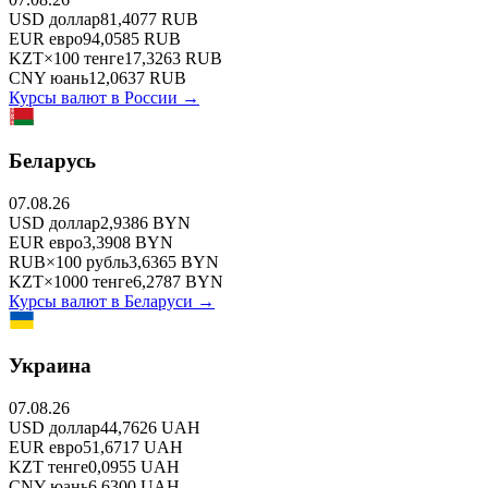
USD
доллар
81,4077
RUB
EUR
евро
94,0585
RUB
KZT
×
100
тенге
17,3263
RUB
CNY
юань
12,0637
RUB
Курсы валют в
России
→
Беларусь
07.08.26
USD
доллар
2,9386
BYN
EUR
евро
3,3908
BYN
RUB
×
100
рубль
3,6365
BYN
KZT
×
1000
тенге
6,2787
BYN
Курсы валют в
Беларуси
→
Украина
07.08.26
USD
доллар
44,7626
UAH
EUR
евро
51,6717
UAH
KZT
тенге
0,0955
UAH
CNY
юань
6,6300
UAH