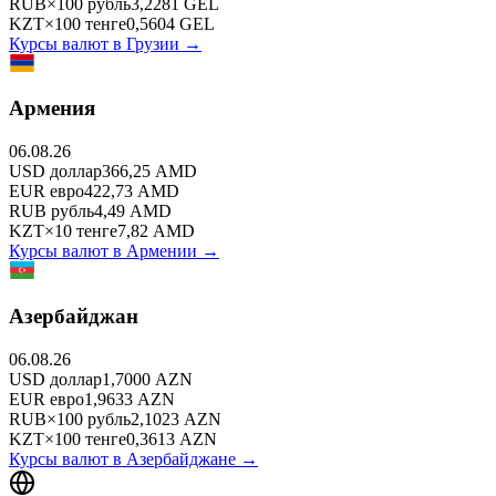
RUB
×
100
рубль
3,2281
GEL
KZT
×
100
тенге
0,5604
GEL
Курсы валют в
Грузии
→
Армения
06.08.26
USD
доллар
366,25
AMD
EUR
евро
422,73
AMD
RUB
рубль
4,49
AMD
KZT
×
10
тенге
7,82
AMD
Курсы валют в
Армении
→
Азербайджан
06.08.26
USD
доллар
1,7000
AZN
EUR
евро
1,9633
AZN
RUB
×
100
рубль
2,1023
AZN
KZT
×
100
тенге
0,3613
AZN
Курсы валют в
Азербайджане
→