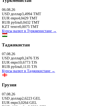
Туркменистан
06.08.26
USD
доллар
3,4994
TMT
EUR
евро
4,0429
TMT
RUB
рубль
0,0432
TMT
KZT
тенге
0,0075
TMT
Курсы валют в
Туркменистане
→
Таджикистан
07.08.26
USD
доллар
9,2476
TJS
EUR
евро
10,6773
TJS
RUB
рубль
0,1135
TJS
Курсы валют в
Таджикистане
→
Грузия
07.08.26
USD
доллар
2,6223
GEL
EUR
евро
3,0264
GEL