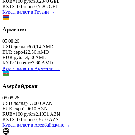
RUB
×
100
рубль
3,2340
GEL
KZT
×
100
тенге
0,5585
GEL
Курсы валют в
Грузии
→
Армения
05.08.26
USD
доллар
366,14
AMD
EUR
евро
422,56
AMD
RUB
рубль
4,50
AMD
KZT
×
10
тенге
7,80
AMD
Курсы валют в
Армении
→
Азербайджан
05.08.26
USD
доллар
1,7000
AZN
EUR
евро
1,9610
AZN
RUB
×
100
рубль
2,1031
AZN
KZT
×
100
тенге
0,3610
AZN
Курсы валют в
Азербайджане
→