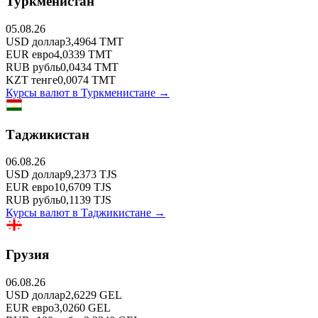
Туркменистан
05.08.26
USD
доллар
3,4964
TMT
EUR
евро
4,0339
TMT
RUB
рубль
0,0434
TMT
KZT
тенге
0,0074
TMT
Курсы валют в
Туркменистане
→
Таджикистан
06.08.26
USD
доллар
9,2373
TJS
EUR
евро
10,6709
TJS
RUB
рубль
0,1139
TJS
Курсы валют в
Таджикистане
→
Грузия
06.08.26
USD
доллар
2,6229
GEL
EUR
евро
3,0260
GEL