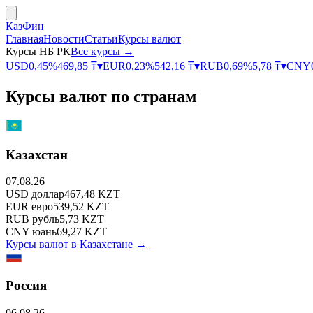
КазФин
Главная
Новости
Статьи
Курсы валют
Курсы НБ РК
Все курсы →
USD
0,45
%
469,85
₸
▾
EUR
0,23
%
542,16
₸
▾
RUB
0,69
%
5,78
₸
▾
CNY
Курсы валют по странам
Казахстан
07.08.26
USD
доллар
467,48
KZT
EUR
евро
539,52
KZT
RUB
рубль
5,73
KZT
CNY
юань
69,27
KZT
Курсы валют в
Казахстане
→
Россия
06.08.26