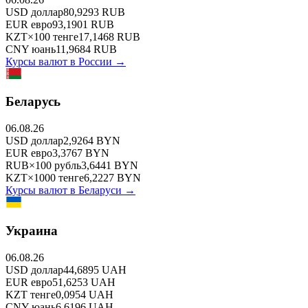
USD
доллар
80,9293
RUB
EUR
евро
93,1901
RUB
KZT
×
100
тенге
17,1468
RUB
CNY
юань
11,9684
RUB
Курсы валют в
России
→
Беларусь
06.08.26
USD
доллар
2,9264
BYN
EUR
евро
3,3767
BYN
RUB
×
100
рубль
3,6441
BYN
KZT
×
1000
тенге
6,2227
BYN
Курсы валют в
Беларуси
→
Украина
06.08.26
USD
доллар
44,6895
UAH
EUR
евро
51,6253
UAH
KZT
тенге
0,0954
UAH
CNY
юань
6,6196
UAH