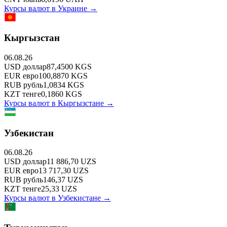
Курсы валют в
Украине
→
Кыргызстан
06.08.26
USD
доллар
87,4500
KGS
EUR
евро
100,8870
KGS
RUB
рубль
1,0834
KGS
KZT
тенге
0,1860
KGS
Курсы валют в
Кыргызстане
→
Узбекистан
06.08.26
USD
доллар
11 886,70
UZS
EUR
евро
13 717,30
UZS
RUB
рубль
146,37
UZS
KZT
тенге
25,33
UZS
Курсы валют в
Узбекистане
→