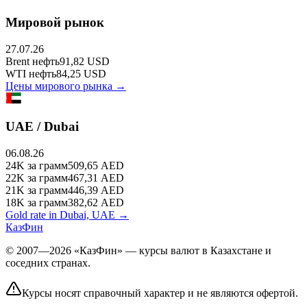
Мировой рынок
27.07.26
Brent
нефть
91,82
USD
WTI
нефть
84,25
USD
Цены мирового рынка →
UAE / Dubai
06.08.26
24K
за грамм
509,65
AED
22K
за грамм
467,31
AED
21K
за грамм
446,39
AED
18K
за грамм
382,62
AED
Gold rate in Dubai, UAE →
КазФин
© 2007—2026 «КазФин» — курсы валют в Казахстане и
соседних странах.
Курсы носят справочный характер и не являются офертой.