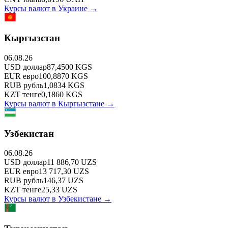
Курсы валют в
Украине
→
Кыргызстан
06.08.26
USD
доллар
87,4500
KGS
EUR
евро
100,8870
KGS
RUB
рубль
1,0834
KGS
KZT
тенге
0,1860
KGS
Курсы валют в
Кыргызстане
→
Узбекистан
06.08.26
USD
доллар
11 886,70
UZS
EUR
евро
13 717,30
UZS
RUB
рубль
146,37
UZS
KZT
тенге
25,33
UZS
Курсы валют в
Узбекистане
→