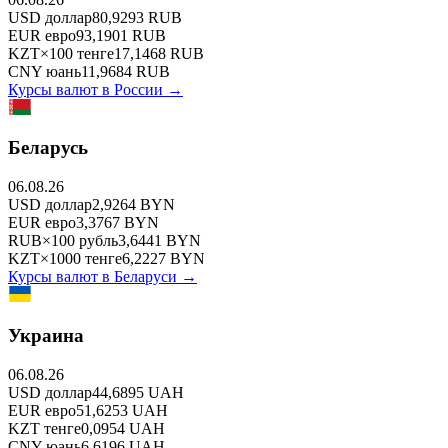
USD
доллар
80,9293
RUB
EUR
евро
93,1901
RUB
KZT
×
100
тенге
17,1468
RUB
CNY
юань
11,9684
RUB
Курсы валют в
России
→
Беларусь
06.08.26
USD
доллар
2,9264
BYN
EUR
евро
3,3767
BYN
RUB
×
100
рубль
3,6441
BYN
KZT
×
1000
тенге
6,2227
BYN
Курсы валют в
Беларуси
→
Украина
06.08.26
USD
доллар
44,6895
UAH
EUR
евро
51,6253
UAH
KZT
тенге
0,0954
UAH
CNY
юань
6,6196
UAH