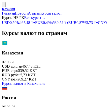
КазФин
Главная
Новости
Статьи
Курсы валют
Курсы НБ РК
Все курсы →
USD
0,50
%
467,48
₸
▾
EUR
0,49
%
539,52
₸
▾
RUB
0,87
%
5,73
₸
▾
CNY
Курсы валют по странам
Казахстан
07.08.26
USD
доллар
467,48
KZT
EUR
евро
539,52
KZT
RUB
рубль
5,73
KZT
CNY
юань
69,27
KZT
Курсы валют в
Казахстане
→
Россия
06.08.26