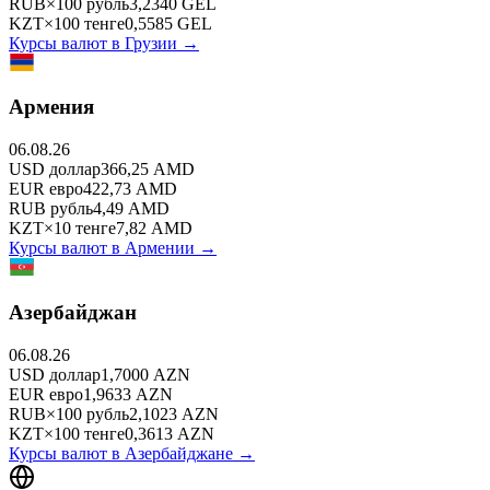
RUB
×
100
рубль
3,2340
GEL
KZT
×
100
тенге
0,5585
GEL
Курсы валют в
Грузии
→
Армения
06.08.26
USD
доллар
366,25
AMD
EUR
евро
422,73
AMD
RUB
рубль
4,49
AMD
KZT
×
10
тенге
7,82
AMD
Курсы валют в
Армении
→
Азербайджан
06.08.26
USD
доллар
1,7000
AZN
EUR
евро
1,9633
AZN
RUB
×
100
рубль
2,1023
AZN
KZT
×
100
тенге
0,3613
AZN
Курсы валют в
Азербайджане
→