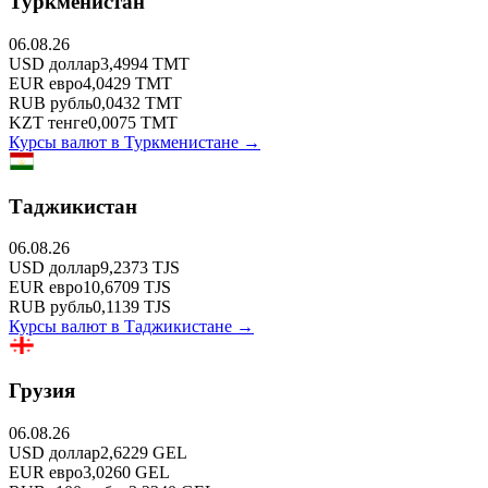
Туркменистан
06.08.26
USD
доллар
3,4994
TMT
EUR
евро
4,0429
TMT
RUB
рубль
0,0432
TMT
KZT
тенге
0,0075
TMT
Курсы валют в
Туркменистане
→
Таджикистан
06.08.26
USD
доллар
9,2373
TJS
EUR
евро
10,6709
TJS
RUB
рубль
0,1139
TJS
Курсы валют в
Таджикистане
→
Грузия
06.08.26
USD
доллар
2,6229
GEL
EUR
евро
3,0260
GEL