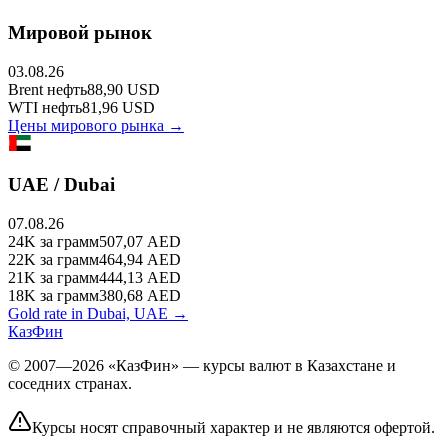
Мировой рынок
03.08.26
Brent
нефть
88,90
USD
WTI
нефть
81,96
USD
Цены мирового рынка →
UAE / Dubai
07.08.26
24K
за грамм
507,07
AED
22K
за грамм
464,94
AED
21K
за грамм
444,13
AED
18K
за грамм
380,68
AED
Gold rate in Dubai, UAE →
КазФин
© 2007—2026 «КазФин» — курсы валют в Казахстане и
соседних странах.
Курсы носят справочный характер и не являются офертой.