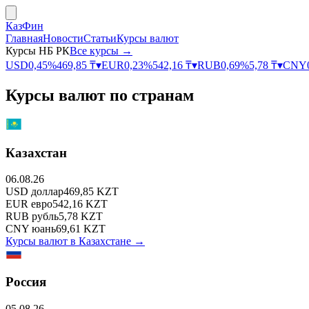
КазФин
Главная
Новости
Статьи
Курсы валют
Курсы НБ РК
Все курсы →
USD
0,45
%
469,85
₸
▾
EUR
0,23
%
542,16
₸
▾
RUB
0,69
%
5,78
₸
▾
CNY
Курсы валют по странам
Казахстан
06.08.26
USD
доллар
469,85
KZT
EUR
евро
542,16
KZT
RUB
рубль
5,78
KZT
CNY
юань
69,61
KZT
Курсы валют в
Казахстане
→
Россия
05.08.26