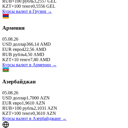
RUB
×
100
рубль
3,2557
GEL
KZT
×
100
тенге
0,5556
GEL
Курсы валют в
Грузии
→
Армения
05.08.26
USD
доллар
366,14
AMD
EUR
евро
422,56
AMD
RUB
рубль
4,50
AMD
KZT
×
10
тенге
7,80
AMD
Курсы валют в
Армении
→
Азербайджан
05.08.26
USD
доллар
1,7000
AZN
EUR
евро
1,9610
AZN
RUB
×
100
рубль
2,1031
AZN
KZT
×
100
тенге
0,3610
AZN
Курсы валют в
Азербайджане
→