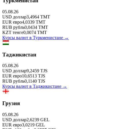
Туркменистан
05.08.26
USD
доллар
3,4964
TMT
EUR
евро
4,0339
TMT
RUB
рубль
0,0434
TMT
KZT
тенге
0,0074
TMT
Курсы валют в
Туркменистане
→
Таджикистан
05.08.26
USD
доллар
9,2459
TJS
EUR
евро
10,6513
TJS
RUB
рубль
0,1140
TJS
Курсы валют в
Таджикистане
→
Грузия
05.08.26
USD
доллар
2,6239
GEL
EUR
евро
3,0219
GEL