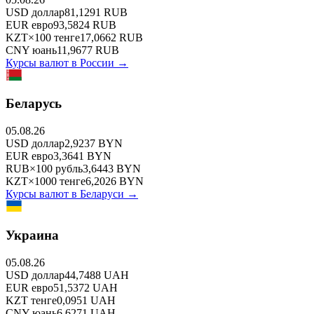
USD
доллар
81,1291
RUB
EUR
евро
93,5824
RUB
KZT
×
100
тенге
17,0662
RUB
CNY
юань
11,9677
RUB
Курсы валют в
России
→
Беларусь
05.08.26
USD
доллар
2,9237
BYN
EUR
евро
3,3641
BYN
RUB
×
100
рубль
3,6443
BYN
KZT
×
1000
тенге
6,2026
BYN
Курсы валют в
Беларуси
→
Украина
05.08.26
USD
доллар
44,7488
UAH
EUR
евро
51,5372
UAH
KZT
тенге
0,0951
UAH
CNY
юань
6,6271
UAH