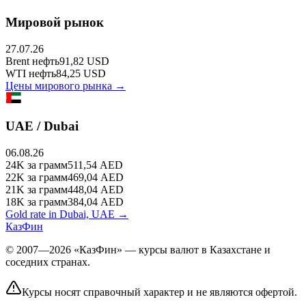
Мировой рынок
27.07.26
Brent
нефть
91,82
USD
WTI
нефть
84,25
USD
Цены мирового рынка →
UAE / Dubai
06.08.26
24K
за грамм
511,54
AED
22K
за грамм
469,04
AED
21K
за грамм
448,04
AED
18K
за грамм
384,04
AED
Gold rate in Dubai, UAE →
КазФин
© 2007—2026 «КазФин» — курсы валют в Казахстане и
соседних странах.
Курсы носят справочный характер и не являются офертой.