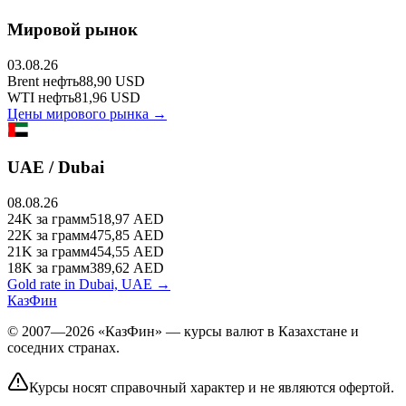
Мировой рынок
03.08.26
Brent
нефть
88,90
USD
WTI
нефть
81,96
USD
Цены мирового рынка →
UAE / Dubai
08.08.26
24K
за грамм
518,97
AED
22K
за грамм
475,85
AED
21K
за грамм
454,55
AED
18K
за грамм
389,62
AED
Gold rate in Dubai, UAE →
КазФин
© 2007—2026 «КазФин» — курсы валют в Казахстане и
соседних странах.
Курсы носят справочный характер и не являются офертой.