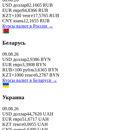
USD
доллар
82,1665
RUB
EUR
евро
94,8366
RUB
KZT
×
100
тенге
17,5765
RUB
CNY
юань
12,1655
RUB
Курсы валют в
России
→
Беларусь
09.08.26
USD
доллар
2,9386
BYN
EUR
евро
3,3908
BYN
RUB
×
100
рубль
3,6365
BYN
KZT
×
1000
тенге
6,2787
BYN
Курсы валют в
Беларуси
→
Украина
09.08.26
USD
доллар
44,7626
UAH
EUR
евро
51,6717
UAH
KZT
тенге
0,0955
UAH
CNY
юань
6,6300
UAH