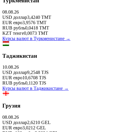
Туркменистан
08.08.26
USD
доллар
3,4240
TMT
EUR
евро
3,9576
TMT
RUB
рубль
0,0418
TMT
KZT
тенге
0,0073
TMT
Курсы валют в
Туркменистане
→
Таджикистан
10.08.26
USD
доллар
9,2548
TJS
EUR
евро
10,6708
TJS
RUB
рубль
0,1120
TJS
Курсы валют в
Таджикистане
→
Грузия
08.08.26
USD
доллар
2,6210
GEL
EUR
евро
3,0212
GEL