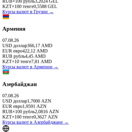
RUB
×
100
рубль
3,2024
GEL
KZT
×
100
тенге
0,5588
GEL
Курсы валют в
Грузии
→
Армения
07.08.26
USD
доллар
366,17
AMD
EUR
евро
422,12
AMD
RUB
рубль
4,45
AMD
KZT
×
10
тенге
7,81
AMD
Курсы валют в
Армении
→
Азербайджан
07.08.26
USD
доллар
1,7000
AZN
EUR
евро
1,9591
AZN
RUB
×
100
рубль
2,0816
AZN
KZT
×
100
тенге
0,3627
AZN
Курсы валют в
Азербайджане
→