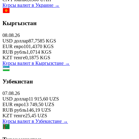
Курсы валют в
Украине
→
Кыргызстан
08.08.26
USD
доллар
87,7585
KGS
EUR
евро
101,4370
KGS
RUB
рубль
1,0714
KGS
KZT
тенге
0,1875
KGS
Курсы валют в
Кыргызстане
→
Узбекистан
07.08.26
USD
доллар
11 915,60
UZS
EUR
евро
13 749,50
UZS
RUB
рубль
146,19
UZS
KZT
тенге
25,45
UZS
Курсы валют в
Узбекистане
→