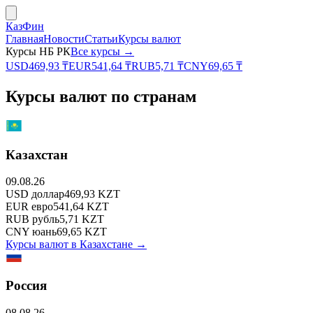
КазФин
Главная
Новости
Статьи
Курсы валют
Курсы НБ РК
Все курсы →
USD
469,93
₸
EUR
541,64
₸
RUB
5,71
₸
CNY
69,65
₸
Курсы валют по странам
Казахстан
09.08.26
USD
доллар
469,93
KZT
EUR
евро
541,64
KZT
RUB
рубль
5,71
KZT
CNY
юань
69,65
KZT
Курсы валют в
Казахстане
→
Россия
08.08.26