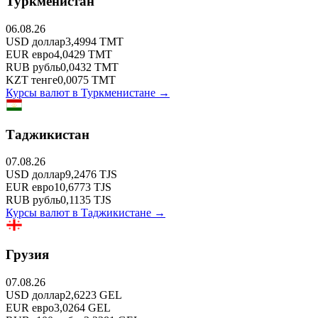
Туркменистан
06.08.26
USD
доллар
3,4994
TMT
EUR
евро
4,0429
TMT
RUB
рубль
0,0432
TMT
KZT
тенге
0,0075
TMT
Курсы валют в
Туркменистане
→
Таджикистан
07.08.26
USD
доллар
9,2476
TJS
EUR
евро
10,6773
TJS
RUB
рубль
0,1135
TJS
Курсы валют в
Таджикистане
→
Грузия
07.08.26
USD
доллар
2,6223
GEL
EUR
евро
3,0264
GEL