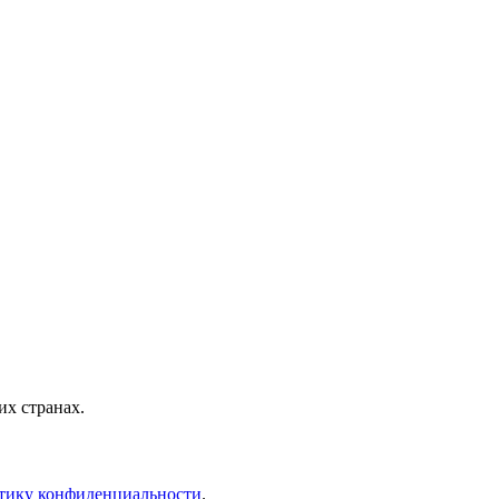
х странах.
тику конфиденциальности
.