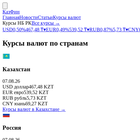
КазФин
Главная
Новости
Статьи
Курсы валют
Курсы НБ РК
Все курсы →
USD
0,50
%
467,48
₸
▾
EUR
0,49
%
539,52
₸
▾
RUB
0,87
%
5,73
₸
▾
CNY
Курсы валют по странам
Казахстан
07.08.26
USD
доллар
467,48
KZT
EUR
евро
539,52
KZT
RUB
рубль
5,73
KZT
CNY
юань
69,27
KZT
Курсы валют в
Казахстане
→
Россия
07.08.26