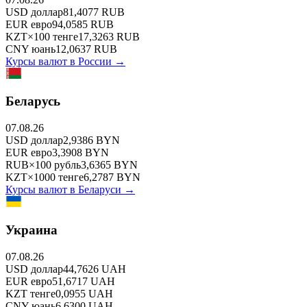
USD
доллар
81,4077
RUB
EUR
евро
94,0585
RUB
KZT
×
100
тенге
17,3263
RUB
CNY
юань
12,0637
RUB
Курсы валют в
России
→
Беларусь
07.08.26
USD
доллар
2,9386
BYN
EUR
евро
3,3908
BYN
RUB
×
100
рубль
3,6365
BYN
KZT
×
1000
тенге
6,2787
BYN
Курсы валют в
Беларуси
→
Украина
07.08.26
USD
доллар
44,7626
UAH
EUR
евро
51,6717
UAH
KZT
тенге
0,0955
UAH
CNY
юань
6,6300
UAH