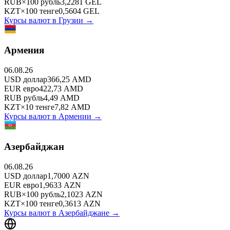
RUB
×
100
рубль
3,2281
GEL
KZT
×
100
тенге
0,5604
GEL
Курсы валют в
Грузии
→
Армения
06.08.26
USD
доллар
366,25
AMD
EUR
евро
422,73
AMD
RUB
рубль
4,49
AMD
KZT
×
10
тенге
7,82
AMD
Курсы валют в
Армении
→
Азербайджан
06.08.26
USD
доллар
1,7000
AZN
EUR
евро
1,9633
AZN
RUB
×
100
рубль
2,1023
AZN
KZT
×
100
тенге
0,3613
AZN
Курсы валют в
Азербайджане
→