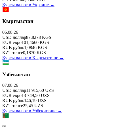
Курсы валют в
Украине
→
Кыргызстан
06.08.26
USD
доллар
87,8278
KGS
EUR
евро
101,4660
KGS
RUB
рубль
1,0846
KGS
KZT
тенге
0,1870
KGS
Курсы валют в
Кыргызстане
→
Узбекистан
07.08.26
USD
доллар
11 915,60
UZS
EUR
евро
13 749,50
UZS
RUB
рубль
146,19
UZS
KZT
тенге
25,45
UZS
Курсы валют в
Узбекистане
→