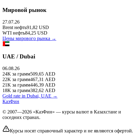
Мировой рынок
27.07.26
Brent
нефть
91,82
USD
WTI
нефть
84,25
USD
Цены мирового рынка →
UAE / Dubai
06.08.26
24K
за грамм
509,65
AED
22K
за грамм
467,31
AED
21K
за грамм
446,39
AED
18K
за грамм
382,62
AED
Gold rate in Dubai, UAE →
КазФин
© 2007—2026 «КазФин» — курсы валют в Казахстане и
соседних странах.
Курсы носят справочный характер и не являются офертой.