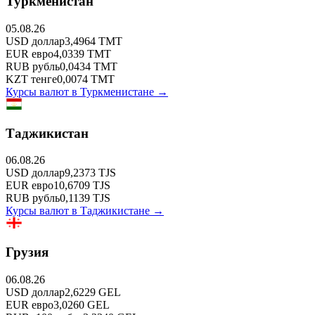
Туркменистан
05.08.26
USD
доллар
3,4964
TMT
EUR
евро
4,0339
TMT
RUB
рубль
0,0434
TMT
KZT
тенге
0,0074
TMT
Курсы валют в
Туркменистане
→
Таджикистан
06.08.26
USD
доллар
9,2373
TJS
EUR
евро
10,6709
TJS
RUB
рубль
0,1139
TJS
Курсы валют в
Таджикистане
→
Грузия
06.08.26
USD
доллар
2,6229
GEL
EUR
евро
3,0260
GEL