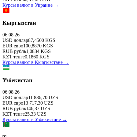
Курсы валют в
Украине
→
Кыргызстан
06.08.26
USD
доллар
87,4500
KGS
EUR
евро
100,8870
KGS
RUB
рубль
1,0834
KGS
KZT
тенге
0,1860
KGS
Курсы валют в
Кыргызстане
→
Узбекистан
06.08.26
USD
доллар
11 886,70
UZS
EUR
евро
13 717,30
UZS
RUB
рубль
146,37
UZS
KZT
тенге
25,33
UZS
Курсы валют в
Узбекистане
→