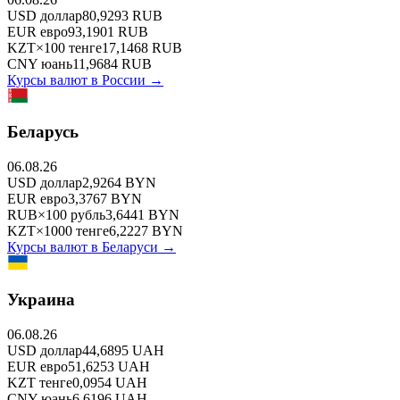
USD
доллар
80,9293
RUB
EUR
евро
93,1901
RUB
KZT
×
100
тенге
17,1468
RUB
CNY
юань
11,9684
RUB
Курсы валют в
России
→
Беларусь
06.08.26
USD
доллар
2,9264
BYN
EUR
евро
3,3767
BYN
RUB
×
100
рубль
3,6441
BYN
KZT
×
1000
тенге
6,2227
BYN
Курсы валют в
Беларуси
→
Украина
06.08.26
USD
доллар
44,6895
UAH
EUR
евро
51,6253
UAH
KZT
тенге
0,0954
UAH
CNY
юань
6,6196
UAH