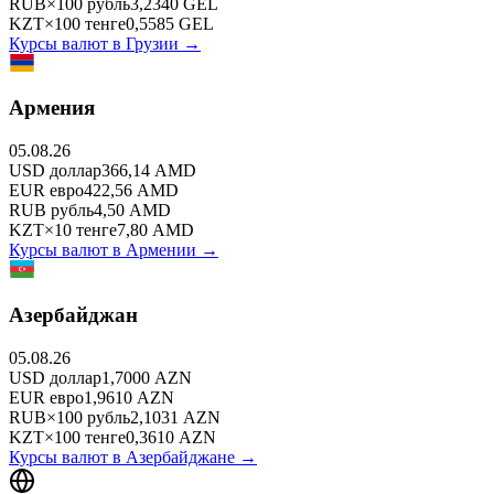
RUB
×
100
рубль
3,2340
GEL
KZT
×
100
тенге
0,5585
GEL
Курсы валют в
Грузии
→
Армения
05.08.26
USD
доллар
366,14
AMD
EUR
евро
422,56
AMD
RUB
рубль
4,50
AMD
KZT
×
10
тенге
7,80
AMD
Курсы валют в
Армении
→
Азербайджан
05.08.26
USD
доллар
1,7000
AZN
EUR
евро
1,9610
AZN
RUB
×
100
рубль
2,1031
AZN
KZT
×
100
тенге
0,3610
AZN
Курсы валют в
Азербайджане
→