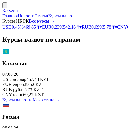
КазФин
Главная
Новости
Статьи
Курсы валют
Курсы НБ РК
Все курсы →
USD
0,45
%
469,85
₸
▾
EUR
0,23
%
542,16
₸
▾
RUB
0,69
%
5,78
₸
▾
CNY
Курсы валют по странам
Казахстан
07.08.26
USD
доллар
467,48
KZT
EUR
евро
539,52
KZT
RUB
рубль
5,73
KZT
CNY
юань
69,27
KZT
Курсы валют в
Казахстане
→
Россия
06.08.26