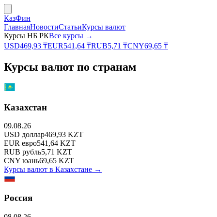
КазФин
Главная
Новости
Статьи
Курсы валют
Курсы НБ РК
Все курсы →
USD
469,93
₸
EUR
541,64
₸
RUB
5,71
₸
CNY
69,65
₸
Курсы валют по странам
Казахстан
09.08.26
USD
доллар
469,93
KZT
EUR
евро
541,64
KZT
RUB
рубль
5,71
KZT
CNY
юань
69,65
KZT
Курсы валют в
Казахстане
→
Россия
08.08.26