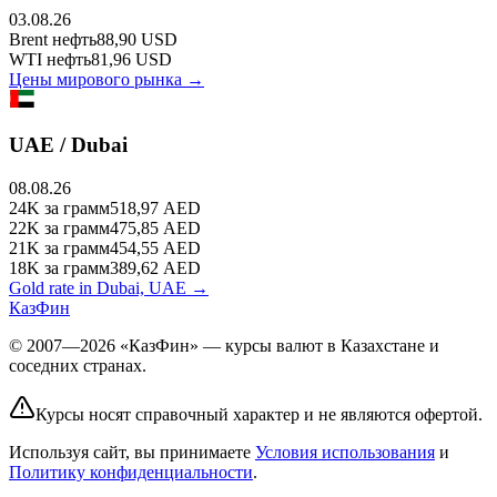
03.08.26
Brent
нефть
88,90
USD
WTI
нефть
81,96
USD
Цены мирового рынка →
UAE / Dubai
08.08.26
24K
за грамм
518,97
AED
22K
за грамм
475,85
AED
21K
за грамм
454,55
AED
18K
за грамм
389,62
AED
Gold rate in Dubai, UAE →
КазФин
© 2007—2026 «КазФин» — курсы валют в Казахстане и
соседних странах.
Курсы носят справочный характер и не являются офертой.
Используя сайт, вы принимаете
Условия использования
и
Политику конфиденциальности
.