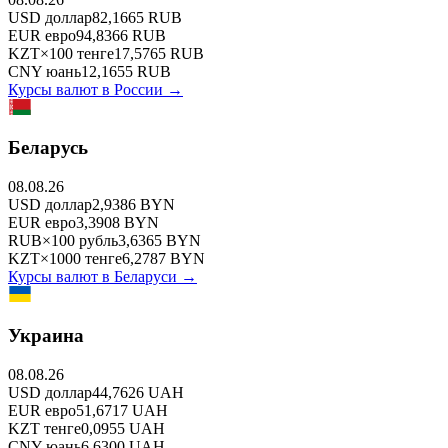
USD
доллар
82,1665
RUB
EUR
евро
94,8366
RUB
KZT
×
100
тенге
17,5765
RUB
CNY
юань
12,1655
RUB
Курсы валют в
России
→
Беларусь
08.08.26
USD
доллар
2,9386
BYN
EUR
евро
3,3908
BYN
RUB
×
100
рубль
3,6365
BYN
KZT
×
1000
тенге
6,2787
BYN
Курсы валют в
Беларуси
→
Украина
08.08.26
USD
доллар
44,7626
UAH
EUR
евро
51,6717
UAH
KZT
тенге
0,0955
UAH
CNY
юань
6,6300
UAH