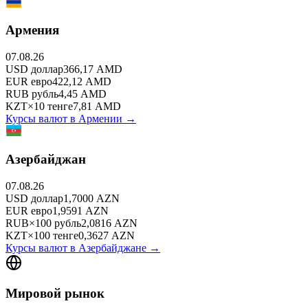
Армения
07.08.26
USD
доллар
366,17
AMD
EUR
евро
422,12
AMD
RUB
рубль
4,45
AMD
KZT
×
10
тенге
7,81
AMD
Курсы валют в
Армении
→
Азербайджан
07.08.26
USD
доллар
1,7000
AZN
EUR
евро
1,9591
AZN
RUB
×
100
рубль
2,0816
AZN
KZT
×
100
тенге
0,3627
AZN
Курсы валют в
Азербайджане
→
Мировой рынок