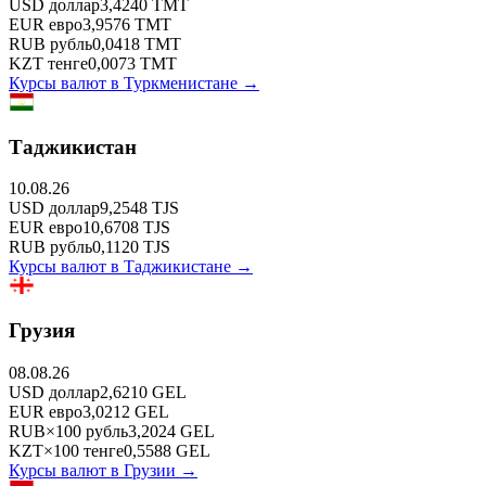
USD
доллар
3,4240
TMT
EUR
евро
3,9576
TMT
RUB
рубль
0,0418
TMT
KZT
тенге
0,0073
TMT
Курсы валют в
Туркменистане
→
Таджикистан
10.08.26
USD
доллар
9,2548
TJS
EUR
евро
10,6708
TJS
RUB
рубль
0,1120
TJS
Курсы валют в
Таджикистане
→
Грузия
08.08.26
USD
доллар
2,6210
GEL
EUR
евро
3,0212
GEL
RUB
×
100
рубль
3,2024
GEL
KZT
×
100
тенге
0,5588
GEL
Курсы валют в
Грузии
→