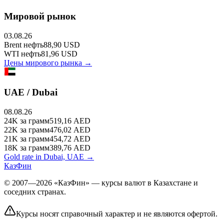
Мировой рынок
03.08.26
Brent
нефть
88,90
USD
WTI
нефть
81,96
USD
Цены мирового рынка →
UAE / Dubai
08.08.26
24K
за грамм
519,16
AED
22K
за грамм
476,02
AED
21K
за грамм
454,72
AED
18K
за грамм
389,76
AED
Gold rate in Dubai, UAE →
КазФин
© 2007—2026 «КазФин» — курсы валют в Казахстане и
соседних странах.
Курсы носят справочный характер и не являются офертой.