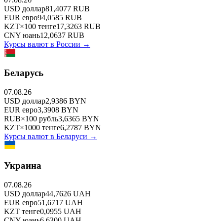
USD
доллар
81,4077
RUB
EUR
евро
94,0585
RUB
KZT
×
100
тенге
17,3263
RUB
CNY
юань
12,0637
RUB
Курсы валют в
России
→
Беларусь
07.08.26
USD
доллар
2,9386
BYN
EUR
евро
3,3908
BYN
RUB
×
100
рубль
3,6365
BYN
KZT
×
1000
тенге
6,2787
BYN
Курсы валют в
Беларуси
→
Украина
07.08.26
USD
доллар
44,7626
UAH
EUR
евро
51,6717
UAH
KZT
тенге
0,0955
UAH
CNY
юань
6,6300
UAH