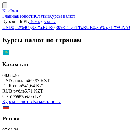
КазФин
Главная
Новости
Статьи
Курсы валют
Курсы НБ РК
Все курсы →
USD
0,52
%
469,93
₸
▴
EUR
0,39
%
541,64
₸
▴
RUB
0,35
%
5,71
₸
▾
CNY
Курсы валют по странам
Казахстан
08.08.26
USD
доллар
469,93
KZT
EUR
евро
541,64
KZT
RUB
рубль
5,71
KZT
CNY
юань
69,65
KZT
Курсы валют в
Казахстане
→
Россия
07.08.26