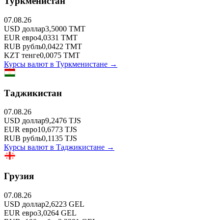
Туркменистан
07.08.26
USD
доллар
3,5000
TMT
EUR
евро
4,0331
TMT
RUB
рубль
0,0422
TMT
KZT
тенге
0,0075
TMT
Курсы валют в
Туркменистане
→
Таджикистан
07.08.26
USD
доллар
9,2476
TJS
EUR
евро
10,6773
TJS
RUB
рубль
0,1135
TJS
Курсы валют в
Таджикистане
→
Грузия
07.08.26
USD
доллар
2,6223
GEL
EUR
евро
3,0264
GEL