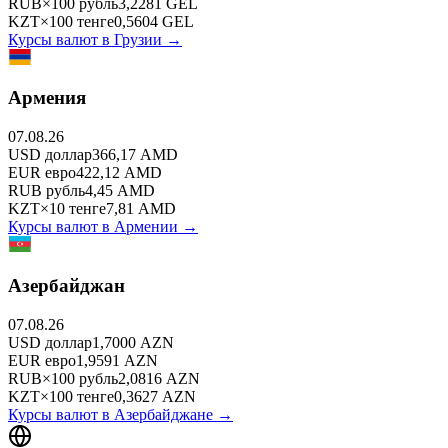
RUB
×
100
рубль
3,2281
GEL
KZT
×
100
тенге
0,5604
GEL
Курсы валют в
Грузии
→
Армения
07.08.26
USD
доллар
366,17
AMD
EUR
евро
422,12
AMD
RUB
рубль
4,45
AMD
KZT
×
10
тенге
7,81
AMD
Курсы валют в
Армении
→
Азербайджан
07.08.26
USD
доллар
1,7000
AZN
EUR
евро
1,9591
AZN
RUB
×
100
рубль
2,0816
AZN
KZT
×
100
тенге
0,3627
AZN
Курсы валют в
Азербайджане
→