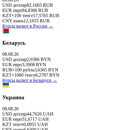
USD
доллар
82,1665
RUB
EUR
евро
94,8366
RUB
KZT
×
100
тенге
17,5765
RUB
CNY
юань
12,1655
RUB
Курсы валют в
России
→
Беларусь
08.08.26
USD
доллар
2,9386
BYN
EUR
евро
3,3908
BYN
RUB
×
100
рубль
3,6365
BYN
KZT
×
1000
тенге
6,2787
BYN
Курсы валют в
Беларуси
→
Украина
08.08.26
USD
доллар
44,7626
UAH
EUR
евро
51,6717
UAH
KZT
тенге
0,0955
UAH
CNY
юань
6,6300
UAH