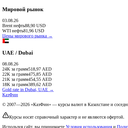
Мировой рынок
03.08.26
Brent
нефть
88,90
USD
WTI
нефть
81,96
USD
Цены мирового рынка →
UAE / Dubai
08.08.26
24K
за грамм
518,97
AED
22K
за грамм
475,85
AED
21K
за грамм
454,55
AED
18K
за грамм
389,62
AED
Gold rate in Dubai, UAE →
КазФин
© 2007—2026 «КазФин» — курсы валют в Казахстане и соседни
Курсы носят справочный характер и не являются офертой.
Используя сайт, вы принимаете
Условия использования
и
Поли