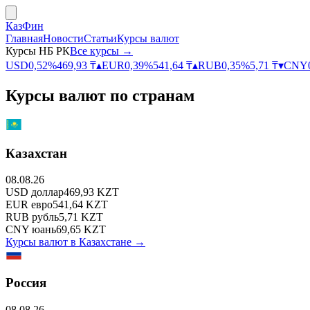
КазФин
Главная
Новости
Статьи
Курсы валют
Курсы НБ РК
Все курсы →
USD
0,52
%
469,93
₸
▴
EUR
0,39
%
541,64
₸
▴
RUB
0,35
%
5,71
₸
▾
CNY
Курсы валют по странам
Казахстан
08.08.26
USD
доллар
469,93
KZT
EUR
евро
541,64
KZT
RUB
рубль
5,71
KZT
CNY
юань
69,65
KZT
Курсы валют в
Казахстане
→
Россия
08.08.26