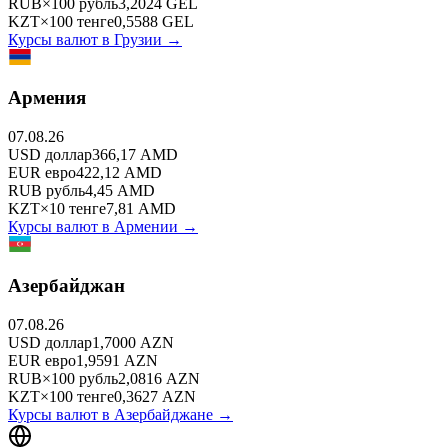
RUB
×
100
рубль
3,2024
GEL
KZT
×
100
тенге
0,5588
GEL
Курсы валют в
Грузии
→
Армения
07.08.26
USD
доллар
366,17
AMD
EUR
евро
422,12
AMD
RUB
рубль
4,45
AMD
KZT
×
10
тенге
7,81
AMD
Курсы валют в
Армении
→
Азербайджан
07.08.26
USD
доллар
1,7000
AZN
EUR
евро
1,9591
AZN
RUB
×
100
рубль
2,0816
AZN
KZT
×
100
тенге
0,3627
AZN
Курсы валют в
Азербайджане
→