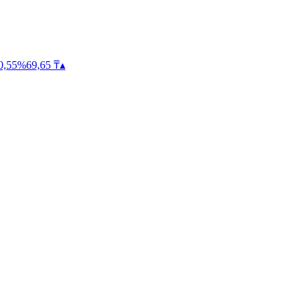
0,55
%
69,65
₸
▴