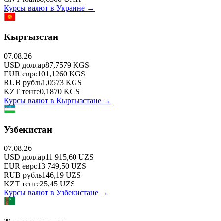
Курсы валют в
Украине
→
Кыргызстан
07.08.26
USD
доллар
87,7579
KGS
EUR
евро
101,1260
KGS
RUB
рубль
1,0573
KGS
KZT
тенге
0,1870
KGS
Курсы валют в
Кыргызстане
→
Узбекистан
07.08.26
USD
доллар
11 915,60
UZS
EUR
евро
13 749,50
UZS
RUB
рубль
146,19
UZS
KZT
тенге
25,45
UZS
Курсы валют в
Узбекистане
→