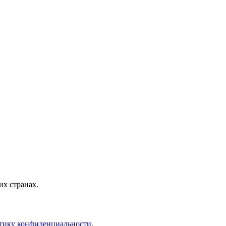
х странах.
тику конфиденциальности
.