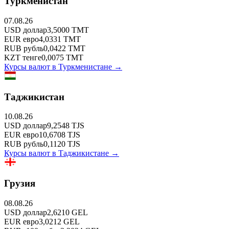
Туркменистан
07.08.26
USD
доллар
3,5000
TMT
EUR
евро
4,0331
TMT
RUB
рубль
0,0422
TMT
KZT
тенге
0,0075
TMT
Курсы валют в
Туркменистане
→
Таджикистан
10.08.26
USD
доллар
9,2548
TJS
EUR
евро
10,6708
TJS
RUB
рубль
0,1120
TJS
Курсы валют в
Таджикистане
→
Грузия
08.08.26
USD
доллар
2,6210
GEL
EUR
евро
3,0212
GEL