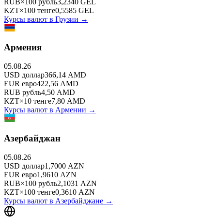
RUB
×
100
рубль
3,2340
GEL
KZT
×
100
тенге
0,5585
GEL
Курсы валют в
Грузии
→
Армения
05.08.26
USD
доллар
366,14
AMD
EUR
евро
422,56
AMD
RUB
рубль
4,50
AMD
KZT
×
10
тенге
7,80
AMD
Курсы валют в
Армении
→
Азербайджан
05.08.26
USD
доллар
1,7000
AZN
EUR
евро
1,9610
AZN
RUB
×
100
рубль
2,1031
AZN
KZT
×
100
тенге
0,3610
AZN
Курсы валют в
Азербайджане
→