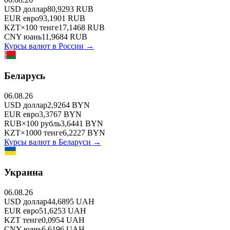
USD
доллар
80,9293
RUB
EUR
евро
93,1901
RUB
KZT
×
100
тенге
17,1468
RUB
CNY
юань
11,9684
RUB
Курсы валют в
России
→
Беларусь
06.08.26
USD
доллар
2,9264
BYN
EUR
евро
3,3767
BYN
RUB
×
100
рубль
3,6441
BYN
KZT
×
1000
тенге
6,2227
BYN
Курсы валют в
Беларуси
→
Украина
06.08.26
USD
доллар
44,6895
UAH
EUR
евро
51,6253
UAH
KZT
тенге
0,0954
UAH
CNY
юань
6,6196
UAH