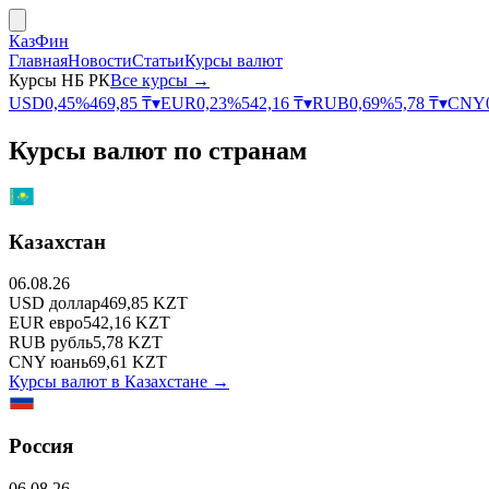
КазФин
Главная
Новости
Статьи
Курсы валют
Курсы НБ РК
Все курсы →
USD
0,45
%
469,85
₸
▾
EUR
0,23
%
542,16
₸
▾
RUB
0,69
%
5,78
₸
▾
CNY
Курсы валют по странам
Казахстан
06.08.26
USD
доллар
469,85
KZT
EUR
евро
542,16
KZT
RUB
рубль
5,78
KZT
CNY
юань
69,61
KZT
Курсы валют в
Казахстане
→
Россия
06.08.26