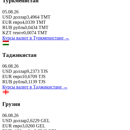
Туркменистан
05.08.26
USD
доллар
3,4964
TMT
EUR
евро
4,0339
TMT
RUB
рубль
0,0434
TMT
KZT
тенге
0,0074
TMT
Курсы валют в
Туркменистане
→
Таджикистан
06.08.26
USD
доллар
9,2373
TJS
EUR
евро
10,6709
TJS
RUB
рубль
0,1139
TJS
Курсы валют в
Таджикистане
→
Грузия
06.08.26
USD
доллар
2,6229
GEL
EUR
евро
3,0260
GEL