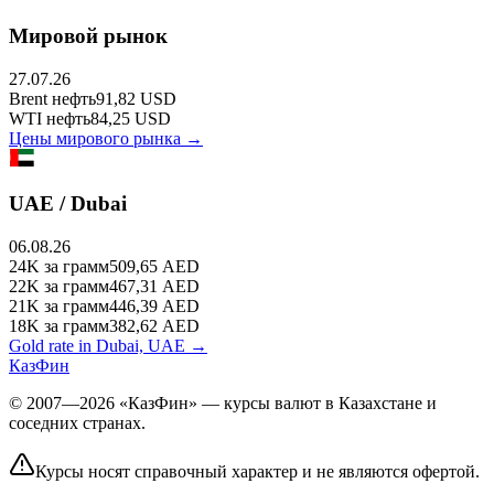
Мировой рынок
27.07.26
Brent
нефть
91,82
USD
WTI
нефть
84,25
USD
Цены мирового рынка →
UAE / Dubai
06.08.26
24K
за грамм
509,65
AED
22K
за грамм
467,31
AED
21K
за грамм
446,39
AED
18K
за грамм
382,62
AED
Gold rate in Dubai, UAE →
КазФин
© 2007—2026 «КазФин» — курсы валют в Казахстане и
соседних странах.
Курсы носят справочный характер и не являются офертой.