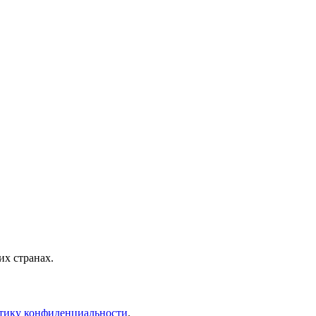
х странах.
тику конфиденциальности
.