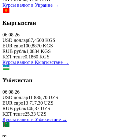
Курсы валют в
Украине
→
Кыргызстан
06.08.26
USD
доллар
87,4500
KGS
EUR
евро
100,8870
KGS
RUB
рубль
1,0834
KGS
KZT
тенге
0,1860
KGS
Курсы валют в
Кыргызстане
→
Узбекистан
06.08.26
USD
доллар
11 886,70
UZS
EUR
евро
13 717,30
UZS
RUB
рубль
146,37
UZS
KZT
тенге
25,33
UZS
Курсы валют в
Узбекистане
→