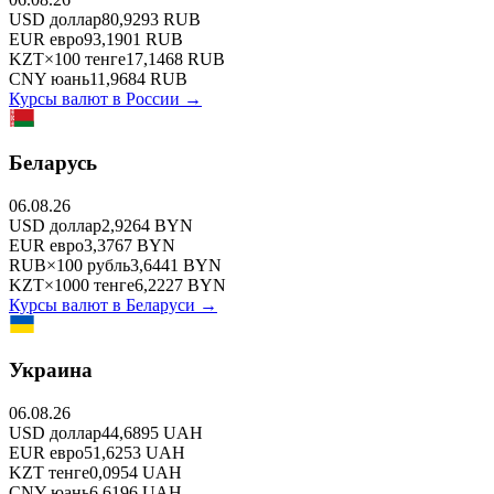
USD
доллар
80,9293
RUB
EUR
евро
93,1901
RUB
KZT
×
100
тенге
17,1468
RUB
CNY
юань
11,9684
RUB
Курсы валют в
России
→
Беларусь
06.08.26
USD
доллар
2,9264
BYN
EUR
евро
3,3767
BYN
RUB
×
100
рубль
3,6441
BYN
KZT
×
1000
тенге
6,2227
BYN
Курсы валют в
Беларуси
→
Украина
06.08.26
USD
доллар
44,6895
UAH
EUR
евро
51,6253
UAH
KZT
тенге
0,0954
UAH
CNY
юань
6,6196
UAH