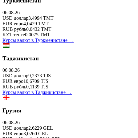
Туркменистан
06.08.26
USD
доллар
3,4994
TMT
EUR
евро
4,0429
TMT
RUB
рубль
0,0432
TMT
KZT
тенге
0,0075
TMT
Курсы валют в
Туркменистане
→
Таджикистан
06.08.26
USD
доллар
9,2373
TJS
EUR
евро
10,6709
TJS
RUB
рубль
0,1139
TJS
Курсы валют в
Таджикистане
→
Грузия
06.08.26
USD
доллар
2,6229
GEL
EUR
евро
3,0260
GEL