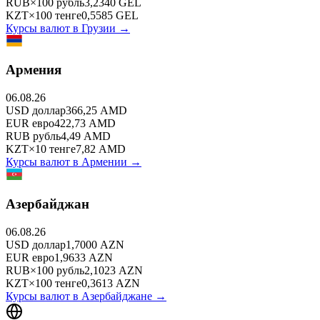
RUB
×
100
рубль
3,2340
GEL
KZT
×
100
тенге
0,5585
GEL
Курсы валют в
Грузии
→
Армения
06.08.26
USD
доллар
366,25
AMD
EUR
евро
422,73
AMD
RUB
рубль
4,49
AMD
KZT
×
10
тенге
7,82
AMD
Курсы валют в
Армении
→
Азербайджан
06.08.26
USD
доллар
1,7000
AZN
EUR
евро
1,9633
AZN
RUB
×
100
рубль
2,1023
AZN
KZT
×
100
тенге
0,3613
AZN
Курсы валют в
Азербайджане
→