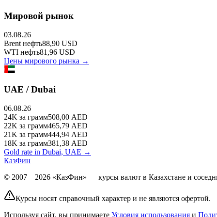
Мировой рынок
03.08.26
Brent
нефть
88,90
USD
WTI
нефть
81,96
USD
Цены мирового рынка →
UAE / Dubai
06.08.26
24K
за грамм
508,00
AED
22K
за грамм
465,79
AED
21K
за грамм
444,94
AED
18K
за грамм
381,38
AED
Gold rate in Dubai, UAE →
КазФин
© 2007—2026 «КазФин» — курсы валют в Казахстане и соседни
Курсы носят справочный характер и не являются офертой.
Используя сайт, вы принимаете
Условия использования
и
Поли