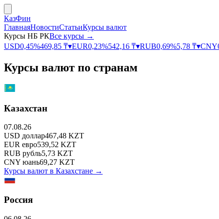
КазФин
Главная
Новости
Статьи
Курсы валют
Курсы НБ РК
Все курсы →
USD
0,45
%
469,85
₸
▾
EUR
0,23
%
542,16
₸
▾
RUB
0,69
%
5,78
₸
▾
CNY
Курсы валют по странам
Казахстан
07.08.26
USD
доллар
467,48
KZT
EUR
евро
539,52
KZT
RUB
рубль
5,73
KZT
CNY
юань
69,27
KZT
Курсы валют в
Казахстане
→
Россия
06.08.26