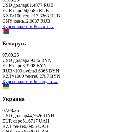
USD
доллар
81,4077
RUB
EUR
евро
94,0585
RUB
KZT
×
100
тенге
17,3263
RUB
CNY
юань
12,0637
RUB
Курсы валют в
России
→
Беларусь
07.08.26
USD
доллар
2,9386
BYN
EUR
евро
3,3908
BYN
RUB
×
100
рубль
3,6365
BYN
KZT
×
1000
тенге
6,2787
BYN
Курсы валют в
Беларуси
→
Украина
07.08.26
USD
доллар
44,7626
UAH
EUR
евро
51,6717
UAH
KZT
тенге
0,0955
UAH
CNY
юань
6,6300
UAH