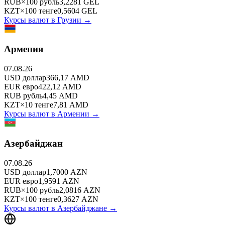
RUB
×
100
рубль
3,2281
GEL
KZT
×
100
тенге
0,5604
GEL
Курсы валют в
Грузии
→
Армения
07.08.26
USD
доллар
366,17
AMD
EUR
евро
422,12
AMD
RUB
рубль
4,45
AMD
KZT
×
10
тенге
7,81
AMD
Курсы валют в
Армении
→
Азербайджан
07.08.26
USD
доллар
1,7000
AZN
EUR
евро
1,9591
AZN
RUB
×
100
рубль
2,0816
AZN
KZT
×
100
тенге
0,3627
AZN
Курсы валют в
Азербайджане
→