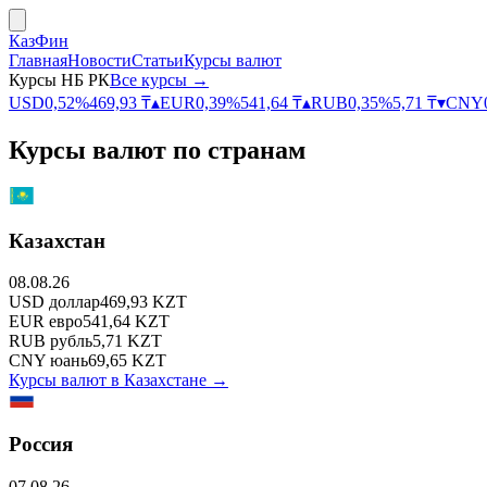
КазФин
Главная
Новости
Статьи
Курсы валют
Курсы НБ РК
Все курсы →
USD
0,52
%
469,93
₸
▴
EUR
0,39
%
541,64
₸
▴
RUB
0,35
%
5,71
₸
▾
CNY
Курсы валют по странам
Казахстан
08.08.26
USD
доллар
469,93
KZT
EUR
евро
541,64
KZT
RUB
рубль
5,71
KZT
CNY
юань
69,65
KZT
Курсы валют в
Казахстане
→
Россия
07.08.26