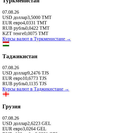
Туркменистан
07.08.26
USD
доллар
3,5000
TMT
EUR
евро
4,0331
TMT
RUB
рубль
0,0422
TMT
KZT
тенге
0,0075
TMT
Курсы валют в
Туркменистане
→
Таджикистан
07.08.26
USD
доллар
9,2476
TJS
EUR
евро
10,6773
TJS
RUB
рубль
0,1135
TJS
Курсы валют в
Таджикистане
→
Грузия
07.08.26
USD
доллар
2,6223
GEL
EUR
евро
3,0264
GEL