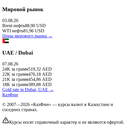
Мировой рынок
03.08.26
Brent
нефть
88,90
USD
WTI
нефть
81,96
USD
Цены мирового рынка →
UAE / Dubai
07.08.26
24K
за грамм
519,32
AED
22K
за грамм
476,18
AED
21K
за грамм
454,86
AED
18K
за грамм
389,88
AED
Gold rate in Dubai, UAE →
КазФин
© 2007—2026 «КазФин» — курсы валют в Казахстане и
соседних странах.
Курсы носят справочный характер и не являются офертой.