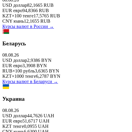
USD
доллар
82,1665
RUB
EUR
евро
94,8366
RUB
KZT
×
100
тенге
17,5765
RUB
CNY
юань
12,1655
RUB
Курсы валют в
России
→
Беларусь
08.08.26
USD
доллар
2,9386
BYN
EUR
евро
3,3908
BYN
RUB
×
100
рубль
3,6365
BYN
KZT
×
1000
тенге
6,2787
BYN
Курсы валют в
Беларуси
→
Украина
08.08.26
USD
доллар
44,7626
UAH
EUR
евро
51,6717
UAH
KZT
тенге
0,0955
UAH
CNY
юань
6,6300
UAH