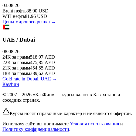
03.08.26
Brent
нефть
88,90
USD
WTI
нефть
81,96
USD
Цены мирового рынка →
UAE / Dubai
08.08.26
24K
за грамм
518,97
AED
22K
за грамм
475,85
AED
21K
за грамм
454,55
AED
18K
за грамм
389,62
AED
Gold rate in Dubai, UAE →
КазФин
© 2007—2026 «КазФин» — курсы валют в Казахстане и
соседних странах.
Курсы носят справочный характер и не являются офертой.
Используя сайт, вы принимаете
Условия использования
и
Политику конфиденциальности
.