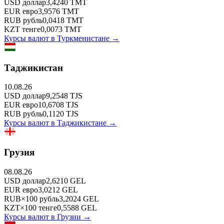
USD
доллар
3,4240
TMT
EUR
евро
3,9576
TMT
RUB
рубль
0,0418
TMT
KZT
тенге
0,0073
TMT
Курсы валют в
Туркменистане
→
Таджикистан
10.08.26
USD
доллар
9,2548
TJS
EUR
евро
10,6708
TJS
RUB
рубль
0,1120
TJS
Курсы валют в
Таджикистане
→
Грузия
08.08.26
USD
доллар
2,6210
GEL
EUR
евро
3,0212
GEL
RUB
×
100
рубль
3,2024
GEL
KZT
×
100
тенге
0,5588
GEL
Курсы валют в
Грузии
→