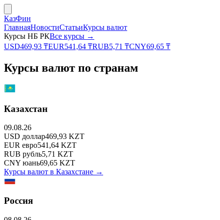
КазФин
Главная
Новости
Статьи
Курсы валют
Курсы НБ РК
Все курсы →
USD
469,93
₸
EUR
541,64
₸
RUB
5,71
₸
CNY
69,65
₸
Курсы валют по странам
Казахстан
09.08.26
USD
доллар
469,93
KZT
EUR
евро
541,64
KZT
RUB
рубль
5,71
KZT
CNY
юань
69,65
KZT
Курсы валют в
Казахстане
→
Россия
08.08.26