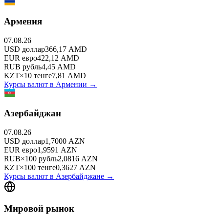
Армения
07.08.26
USD
доллар
366,17
AMD
EUR
евро
422,12
AMD
RUB
рубль
4,45
AMD
KZT
×
10
тенге
7,81
AMD
Курсы валют в
Армении
→
Азербайджан
07.08.26
USD
доллар
1,7000
AZN
EUR
евро
1,9591
AZN
RUB
×
100
рубль
2,0816
AZN
KZT
×
100
тенге
0,3627
AZN
Курсы валют в
Азербайджане
→
Мировой рынок