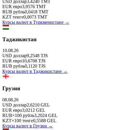
USD
доллар
3,4240
TMT
EUR
евро
3,9576
TMT
RUB
рубль
0,0418
TMT
KZT
тенге
0,0073
TMT
Курсы валют в
Туркменистане
→
Таджикистан
10.08.26
USD
доллар
9,2548
TJS
EUR
евро
10,6708
TJS
RUB
рубль
0,1120
TJS
Курсы валют в
Таджикистане
→
Грузия
08.08.26
USD
доллар
2,6210
GEL
EUR
евро
3,0212
GEL
RUB
×
100
рубль
3,2024
GEL
KZT
×
100
тенге
0,5588
GEL
Курсы валют в
Грузии
→