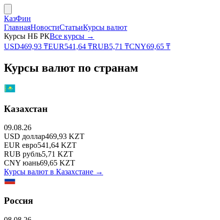
КазФин
Главная
Новости
Статьи
Курсы валют
Курсы НБ РК
Все курсы →
USD
469,93
₸
EUR
541,64
₸
RUB
5,71
₸
CNY
69,65
₸
Курсы валют по странам
Казахстан
09.08.26
USD
доллар
469,93
KZT
EUR
евро
541,64
KZT
RUB
рубль
5,71
KZT
CNY
юань
69,65
KZT
Курсы валют в
Казахстане
→
Россия
08.08.26