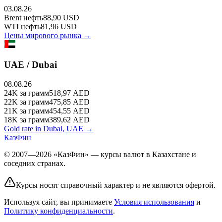
03.08.26
Brent
нефть
88,90
USD
WTI
нефть
81,96
USD
Цены мирового рынка →
UAE / Dubai
08.08.26
24K
за грамм
518,97
AED
22K
за грамм
475,85
AED
21K
за грамм
454,55
AED
18K
за грамм
389,62
AED
Gold rate in Dubai, UAE →
КазФин
© 2007—2026 «КазФин» — курсы валют в Казахстане и
соседних странах.
Курсы носят справочный характер и не являются офертой.
Используя сайт, вы принимаете
Условия использования
и
Политику конфиденциальности
.