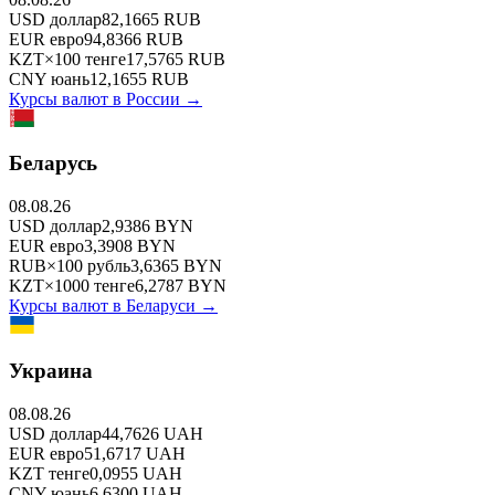
USD
доллар
82,1665
RUB
EUR
евро
94,8366
RUB
KZT
×
100
тенге
17,5765
RUB
CNY
юань
12,1655
RUB
Курсы валют в
России
→
Беларусь
08.08.26
USD
доллар
2,9386
BYN
EUR
евро
3,3908
BYN
RUB
×
100
рубль
3,6365
BYN
KZT
×
1000
тенге
6,2787
BYN
Курсы валют в
Беларуси
→
Украина
08.08.26
USD
доллар
44,7626
UAH
EUR
евро
51,6717
UAH
KZT
тенге
0,0955
UAH
CNY
юань
6,6300
UAH