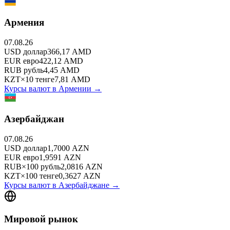
Армения
07.08.26
USD
доллар
366,17
AMD
EUR
евро
422,12
AMD
RUB
рубль
4,45
AMD
KZT
×
10
тенге
7,81
AMD
Курсы валют в
Армении
→
Азербайджан
07.08.26
USD
доллар
1,7000
AZN
EUR
евро
1,9591
AZN
RUB
×
100
рубль
2,0816
AZN
KZT
×
100
тенге
0,3627
AZN
Курсы валют в
Азербайджане
→
Мировой рынок