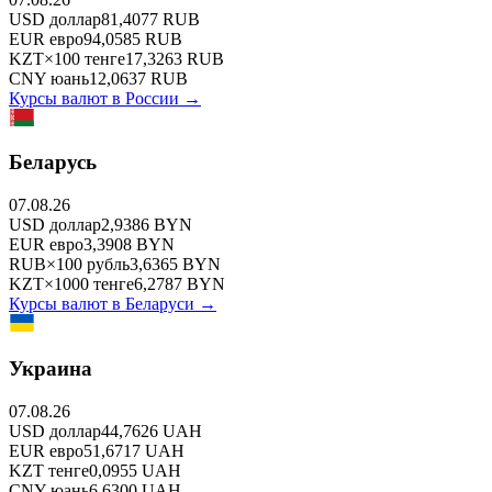
USD
доллар
81,4077
RUB
EUR
евро
94,0585
RUB
KZT
×
100
тенге
17,3263
RUB
CNY
юань
12,0637
RUB
Курсы валют в
России
→
Беларусь
07.08.26
USD
доллар
2,9386
BYN
EUR
евро
3,3908
BYN
RUB
×
100
рубль
3,6365
BYN
KZT
×
1000
тенге
6,2787
BYN
Курсы валют в
Беларуси
→
Украина
07.08.26
USD
доллар
44,7626
UAH
EUR
евро
51,6717
UAH
KZT
тенге
0,0955
UAH
CNY
юань
6,6300
UAH