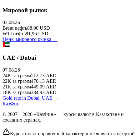
Мировой рынок
03.08.26
Brent
нефть
88,90
USD
WTI
нефть
81,96
USD
Цены мирового рынка →
UAE / Dubai
07.08.26
24K
за грамм
512,73
AED
22K
за грамм
470,13
AED
21K
за грамм
449,09
AED
18K
за грамм
384,93
AED
Gold rate in Dubai, UAE →
КазФин
© 2007—2026 «КазФин» — курсы валют в Казахстане и
соседних странах.
Курсы носят справочный характер и не являются офертой.