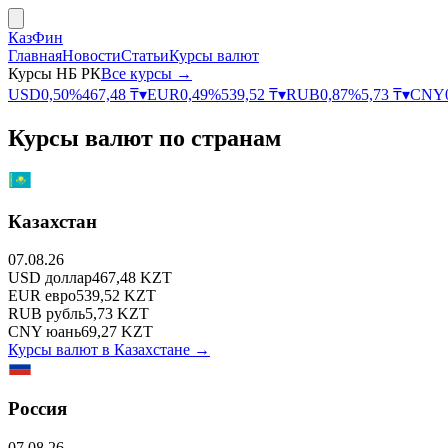
КазФин
Главная
Новости
Статьи
Курсы валют
Курсы НБ РК
Все курсы →
USD
0,50
%
467,48
₸
▾
EUR
0,49
%
539,52
₸
▾
RUB
0,87
%
5,73
₸
▾
CNY
Курсы валют по странам
Казахстан
07.08.26
USD
доллар
467,48
KZT
EUR
евро
539,52
KZT
RUB
рубль
5,73
KZT
CNY
юань
69,27
KZT
Курсы валют в
Казахстане
→
Россия
07.08.26