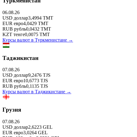
Туркменистан
06.08.26
USD
доллар
3,4994
TMT
EUR
евро
4,0429
TMT
RUB
рубль
0,0432
TMT
KZT
тенге
0,0075
TMT
Курсы валют в
Туркменистане
→
Таджикистан
07.08.26
USD
доллар
9,2476
TJS
EUR
евро
10,6773
TJS
RUB
рубль
0,1135
TJS
Курсы валют в
Таджикистане
→
Грузия
07.08.26
USD
доллар
2,6223
GEL
EUR
евро
3,0264
GEL