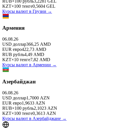
RUB
×
100
рубль
3,2281
GEL
KZT
×
100
тенге
0,5604
GEL
Курсы валют в
Грузии
→
Армения
06.08.26
USD
доллар
366,25
AMD
EUR
евро
422,73
AMD
RUB
рубль
4,49
AMD
KZT
×
10
тенге
7,82
AMD
Курсы валют в
Армении
→
Азербайджан
06.08.26
USD
доллар
1,7000
AZN
EUR
евро
1,9633
AZN
RUB
×
100
рубль
2,1023
AZN
KZT
×
100
тенге
0,3613
AZN
Курсы валют в
Азербайджане
→