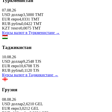
Туркменистан
07.08.26
USD
доллар
3,5000
TMT
EUR
евро
4,0331
TMT
RUB
рубль
0,0422
TMT
KZT
тенге
0,0075
TMT
Курсы валют в
Туркменистане
→
Таджикистан
10.08.26
USD
доллар
9,2548
TJS
EUR
евро
10,6708
TJS
RUB
рубль
0,1120
TJS
Курсы валют в
Таджикистане
→
Грузия
08.08.26
USD
доллар
2,6210
GEL
EUR
евро
3,0212
GEL