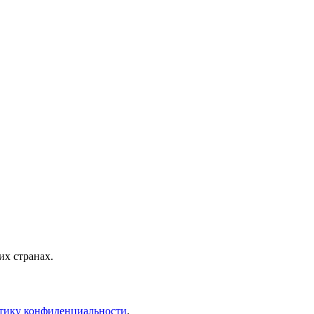
х странах.
тику конфиденциальности
.