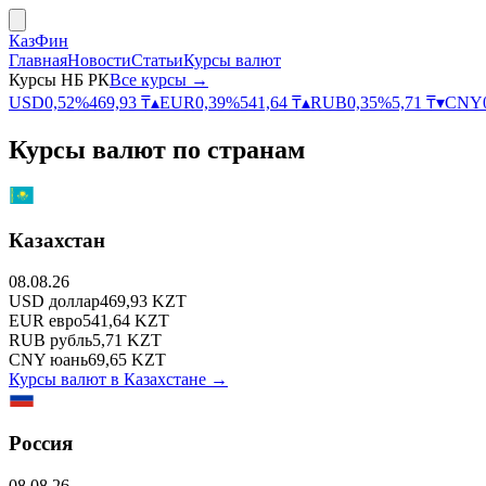
КазФин
Главная
Новости
Статьи
Курсы валют
Курсы НБ РК
Все курсы →
USD
0,52
%
469,93
₸
▴
EUR
0,39
%
541,64
₸
▴
RUB
0,35
%
5,71
₸
▾
CNY
Курсы валют по странам
Казахстан
08.08.26
USD
доллар
469,93
KZT
EUR
евро
541,64
KZT
RUB
рубль
5,71
KZT
CNY
юань
69,65
KZT
Курсы валют в
Казахстане
→
Россия
08.08.26