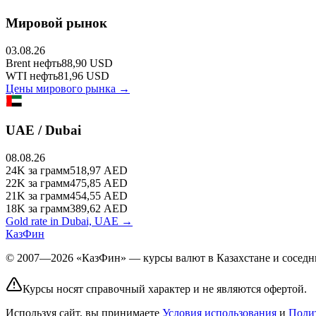
Мировой рынок
03.08.26
Brent
нефть
88,90
USD
WTI
нефть
81,96
USD
Цены мирового рынка →
UAE / Dubai
08.08.26
24K
за грамм
518,97
AED
22K
за грамм
475,85
AED
21K
за грамм
454,55
AED
18K
за грамм
389,62
AED
Gold rate in Dubai, UAE →
КазФин
© 2007—2026 «КазФин» — курсы валют в Казахстане и соседни
Курсы носят справочный характер и не являются офертой.
Используя сайт, вы принимаете
Условия использования
и
Поли