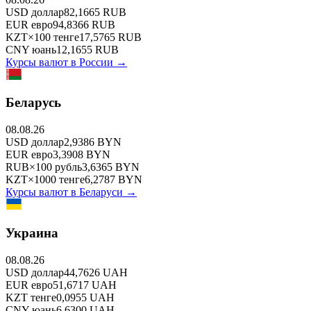
USD
доллар
82,1665
RUB
EUR
евро
94,8366
RUB
KZT
×
100
тенге
17,5765
RUB
CNY
юань
12,1655
RUB
Курсы валют в
России
→
Беларусь
08.08.26
USD
доллар
2,9386
BYN
EUR
евро
3,3908
BYN
RUB
×
100
рубль
3,6365
BYN
KZT
×
1000
тенге
6,2787
BYN
Курсы валют в
Беларуси
→
Украина
08.08.26
USD
доллар
44,7626
UAH
EUR
евро
51,6717
UAH
KZT
тенге
0,0955
UAH
CNY
юань
6,6300
UAH