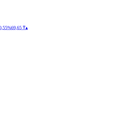
0,55
%
69,65
₸
▴