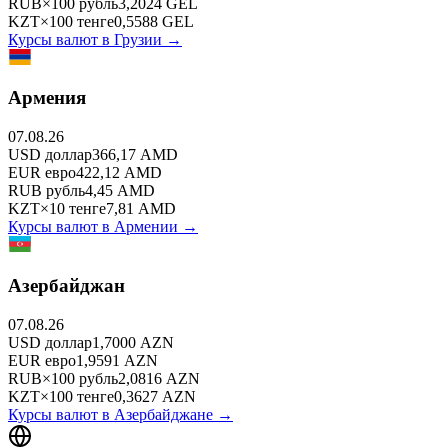
RUB
×
100
рубль
3,2024
GEL
KZT
×
100
тенге
0,5588
GEL
Курсы валют в
Грузии
→
Армения
07.08.26
USD
доллар
366,17
AMD
EUR
евро
422,12
AMD
RUB
рубль
4,45
AMD
KZT
×
10
тенге
7,81
AMD
Курсы валют в
Армении
→
Азербайджан
07.08.26
USD
доллар
1,7000
AZN
EUR
евро
1,9591
AZN
RUB
×
100
рубль
2,0816
AZN
KZT
×
100
тенге
0,3627
AZN
Курсы валют в
Азербайджане
→