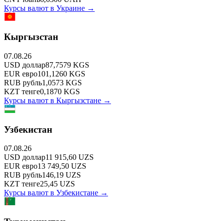
Курсы валют в
Украине
→
Кыргызстан
07.08.26
USD
доллар
87,7579
KGS
EUR
евро
101,1260
KGS
RUB
рубль
1,0573
KGS
KZT
тенге
0,1870
KGS
Курсы валют в
Кыргызстане
→
Узбекистан
07.08.26
USD
доллар
11 915,60
UZS
EUR
евро
13 749,50
UZS
RUB
рубль
146,19
UZS
KZT
тенге
25,45
UZS
Курсы валют в
Узбекистане
→