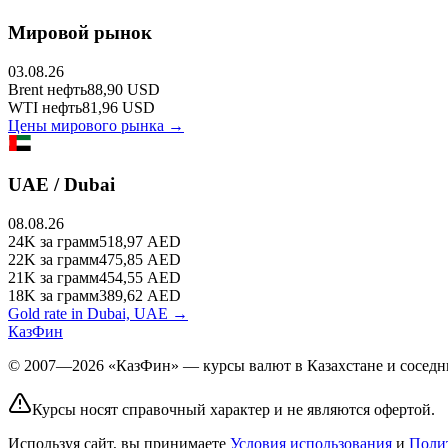
Мировой рынок
03.08.26
Brent
нефть
88,90
USD
WTI
нефть
81,96
USD
Цены мирового рынка →
UAE / Dubai
08.08.26
24K
за грамм
518,97
AED
22K
за грамм
475,85
AED
21K
за грамм
454,55
AED
18K
за грамм
389,62
AED
Gold rate in Dubai, UAE →
КазФин
© 2007—2026 «КазФин» — курсы валют в Казахстане и соседни
Курсы носят справочный характер и не являются офертой.
Используя сайт, вы принимаете
Условия использования
и
Поли