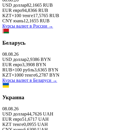
USD
доллар
82,1665
RUB
EUR
евро
94,8366
RUB
KZT
×
100
тенге
17,5765
RUB
CNY
юань
12,1655
RUB
Курсы валют в
России
→
Беларусь
08.08.26
USD
доллар
2,9386
BYN
EUR
евро
3,3908
BYN
RUB
×
100
рубль
3,6365
BYN
KZT
×
1000
тенге
6,2787
BYN
Курсы валют в
Беларуси
→
Украина
08.08.26
USD
доллар
44,7626
UAH
EUR
евро
51,6717
UAH
KZT
тенге
0,0955
UAH
CNY
юань
6,6300
UAH