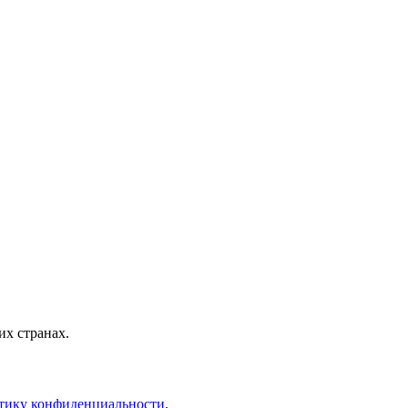
х странах.
тику конфиденциальности
.