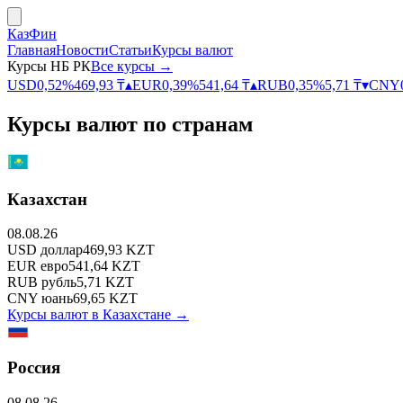
КазФин
Главная
Новости
Статьи
Курсы валют
Курсы НБ РК
Все курсы →
USD
0,52
%
469,93
₸
▴
EUR
0,39
%
541,64
₸
▴
RUB
0,35
%
5,71
₸
▾
CNY
Курсы валют по странам
Казахстан
08.08.26
USD
доллар
469,93
KZT
EUR
евро
541,64
KZT
RUB
рубль
5,71
KZT
CNY
юань
69,65
KZT
Курсы валют в
Казахстане
→
Россия
08.08.26