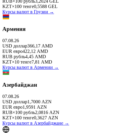
RUB
×
100
рубль
3,2024
GEL
KZT
×
100
тенге
0,5588
GEL
Курсы валют в
Грузии
→
Армения
07.08.26
USD
доллар
366,17
AMD
EUR
евро
422,12
AMD
RUB
рубль
4,45
AMD
KZT
×
10
тенге
7,81
AMD
Курсы валют в
Армении
→
Азербайджан
07.08.26
USD
доллар
1,7000
AZN
EUR
евро
1,9591
AZN
RUB
×
100
рубль
2,0816
AZN
KZT
×
100
тенге
0,3627
AZN
Курсы валют в
Азербайджане
→