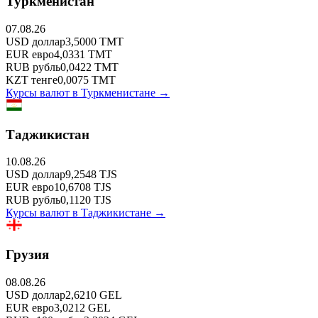
Туркменистан
07.08.26
USD
доллар
3,5000
TMT
EUR
евро
4,0331
TMT
RUB
рубль
0,0422
TMT
KZT
тенге
0,0075
TMT
Курсы валют в
Туркменистане
→
Таджикистан
10.08.26
USD
доллар
9,2548
TJS
EUR
евро
10,6708
TJS
RUB
рубль
0,1120
TJS
Курсы валют в
Таджикистане
→
Грузия
08.08.26
USD
доллар
2,6210
GEL
EUR
евро
3,0212
GEL