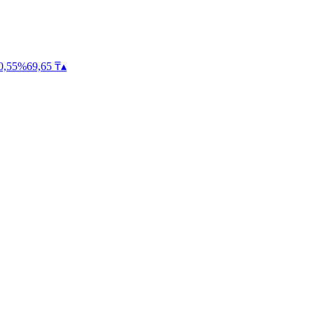
0,55
%
69,65
₸
▴