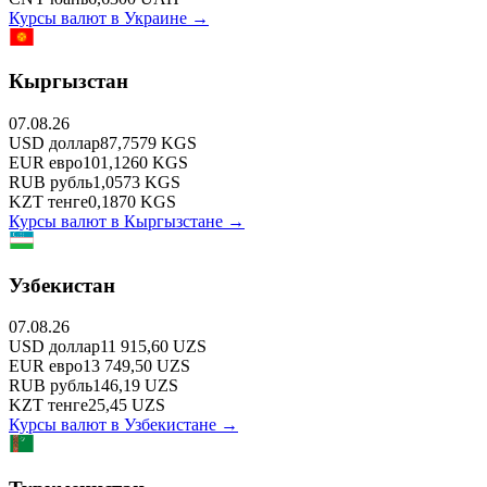
Курсы валют в
Украине
→
Кыргызстан
07.08.26
USD
доллар
87,7579
KGS
EUR
евро
101,1260
KGS
RUB
рубль
1,0573
KGS
KZT
тенге
0,1870
KGS
Курсы валют в
Кыргызстане
→
Узбекистан
07.08.26
USD
доллар
11 915,60
UZS
EUR
евро
13 749,50
UZS
RUB
рубль
146,19
UZS
KZT
тенге
25,45
UZS
Курсы валют в
Узбекистане
→