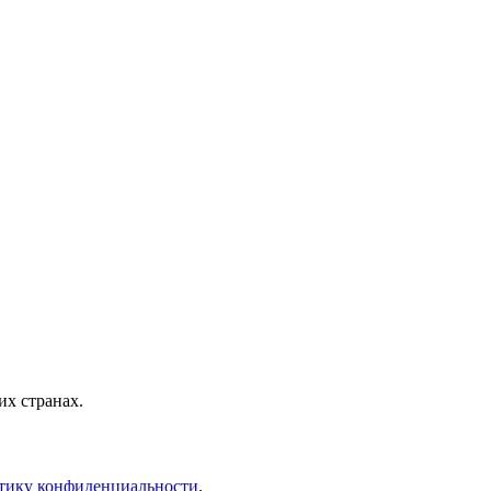
х странах.
тику конфиденциальности
.