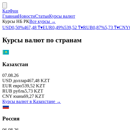
КазФин
Главная
Новости
Статьи
Курсы валют
Курсы НБ РК
Все курсы →
USD
0,50
%
467,48
₸
▾
EUR
0,49
%
539,52
₸
▾
RUB
0,87
%
5,73
₸
▾
CNY
Курсы валют по странам
Казахстан
07.08.26
USD
доллар
467,48
KZT
EUR
евро
539,52
KZT
RUB
рубль
5,73
KZT
CNY
юань
69,27
KZT
Курсы валют в
Казахстане
→
Россия
06.08.26