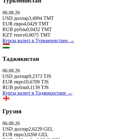
Туркменистан
06.08.26
USD
доллар
3,4994
TMT
EUR
евро
4,0429
TMT
RUB
рубль
0,0432
TMT
KZT
тенге
0,0075
TMT
Курсы валют в
Туркменистане
→
Таджикистан
06.08.26
USD
доллар
9,2373
TJS
EUR
евро
10,6709
TJS
RUB
рубль
0,1139
TJS
Курсы валют в
Таджикистане
→
Грузия
06.08.26
USD
доллар
2,6229
GEL
EUR
евро
3,0260
GEL