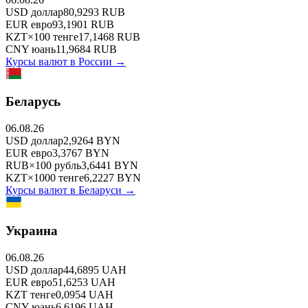
USD
доллар
80,9293
RUB
EUR
евро
93,1901
RUB
KZT
×
100
тенге
17,1468
RUB
CNY
юань
11,9684
RUB
Курсы валют в
России
→
Беларусь
06.08.26
USD
доллар
2,9264
BYN
EUR
евро
3,3767
BYN
RUB
×
100
рубль
3,6441
BYN
KZT
×
1000
тенге
6,2227
BYN
Курсы валют в
Беларуси
→
Украина
06.08.26
USD
доллар
44,6895
UAH
EUR
евро
51,6253
UAH
KZT
тенге
0,0954
UAH
CNY
юань
6,6196
UAH