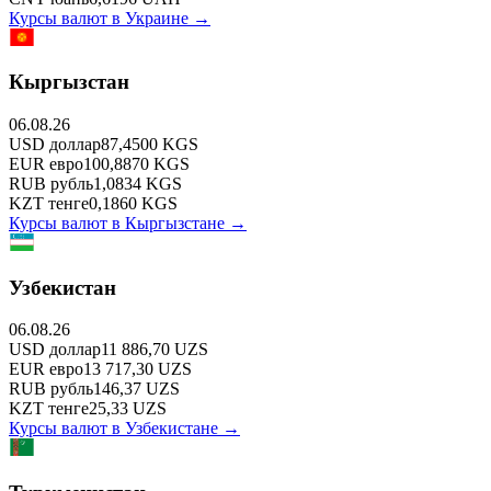
Курсы валют в
Украине
→
Кыргызстан
06.08.26
USD
доллар
87,4500
KGS
EUR
евро
100,8870
KGS
RUB
рубль
1,0834
KGS
KZT
тенге
0,1860
KGS
Курсы валют в
Кыргызстане
→
Узбекистан
06.08.26
USD
доллар
11 886,70
UZS
EUR
евро
13 717,30
UZS
RUB
рубль
146,37
UZS
KZT
тенге
25,33
UZS
Курсы валют в
Узбекистане
→