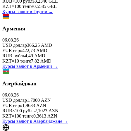
RUB
×
100
рубль
3,2340
GEL
KZT
×
100
тенге
0,5585
GEL
Курсы валют в
Грузии
→
Армения
06.08.26
USD
доллар
366,25
AMD
EUR
евро
422,73
AMD
RUB
рубль
4,49
AMD
KZT
×
10
тенге
7,82
AMD
Курсы валют в
Армении
→
Азербайджан
06.08.26
USD
доллар
1,7000
AZN
EUR
евро
1,9633
AZN
RUB
×
100
рубль
2,1023
AZN
KZT
×
100
тенге
0,3613
AZN
Курсы валют в
Азербайджане
→