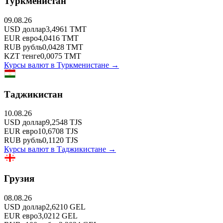
Туркменистан
09.08.26
USD
доллар
3,4961
TMT
EUR
евро
4,0416
TMT
RUB
рубль
0,0428
TMT
KZT
тенге
0,0075
TMT
Курсы валют в
Туркменистане
→
Таджикистан
10.08.26
USD
доллар
9,2548
TJS
EUR
евро
10,6708
TJS
RUB
рубль
0,1120
TJS
Курсы валют в
Таджикистане
→
Грузия
08.08.26
USD
доллар
2,6210
GEL
EUR
евро
3,0212
GEL