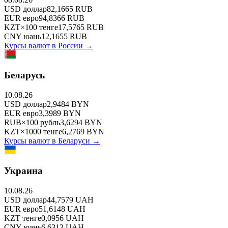
USD
доллар
82,1665
RUB
EUR
евро
94,8366
RUB
KZT
×
100
тенге
17,5765
RUB
CNY
юань
12,1655
RUB
Курсы валют в
России
→
Беларусь
10.08.26
USD
доллар
2,9484
BYN
EUR
евро
3,3989
BYN
RUB
×
100
рубль
3,6294
BYN
KZT
×
1000
тенге
6,2769
BYN
Курсы валют в
Беларуси
→
Украина
10.08.26
USD
доллар
44,7579
UAH
EUR
евро
51,6148
UAH
KZT
тенге
0,0956
UAH
CNY
юань
6,6313
UAH