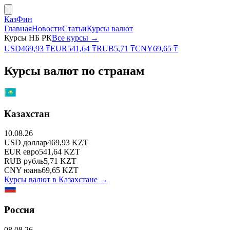
КазФин
Главная
Новости
Статьи
Курсы валют
Курсы НБ РК
Все курсы →
USD
469,93
₸
EUR
541,64
₸
RUB
5,71
₸
CNY
69,65
₸
Курсы валют по странам
Казахстан
10.08.26
USD
доллар
469,93
KZT
EUR
евро
541,64
KZT
RUB
рубль
5,71
KZT
CNY
юань
69,65
KZT
Курсы валют в
Казахстане
→
Россия
08.08.26