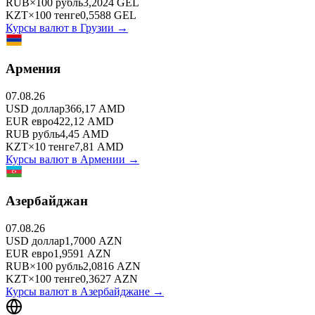
RUB
×
100
рубль
3,2024
GEL
KZT
×
100
тенге
0,5588
GEL
Курсы валют в
Грузии
→
Армения
07.08.26
USD
доллар
366,17
AMD
EUR
евро
422,12
AMD
RUB
рубль
4,45
AMD
KZT
×
10
тенге
7,81
AMD
Курсы валют в
Армении
→
Азербайджан
07.08.26
USD
доллар
1,7000
AZN
EUR
евро
1,9591
AZN
RUB
×
100
рубль
2,0816
AZN
KZT
×
100
тенге
0,3627
AZN
Курсы валют в
Азербайджане
→