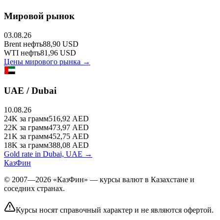
Мировой рынок
03.08.26
Brent
нефть
88,90
USD
WTI
нефть
81,96
USD
Цены мирового рынка →
UAE / Dubai
10.08.26
24K
за грамм
516,92
AED
22K
за грамм
473,97
AED
21K
за грамм
452,75
AED
18K
за грамм
388,08
AED
Gold rate in Dubai, UAE →
КазФин
© 2007—2026 «КазФин» — курсы валют в Казахстане и
соседних странах.
Курсы носят справочный характер и не являются офертой.