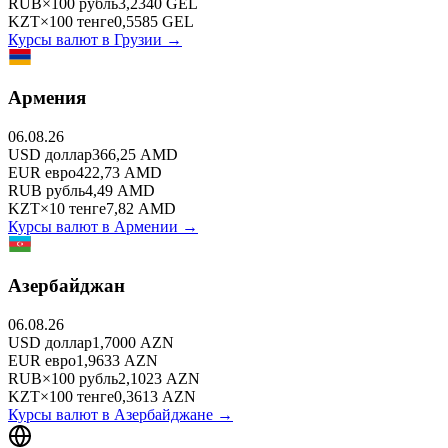
RUB
×
100
рубль
3,2340
GEL
KZT
×
100
тенге
0,5585
GEL
Курсы валют в
Грузии
→
Армения
06.08.26
USD
доллар
366,25
AMD
EUR
евро
422,73
AMD
RUB
рубль
4,49
AMD
KZT
×
10
тенге
7,82
AMD
Курсы валют в
Армении
→
Азербайджан
06.08.26
USD
доллар
1,7000
AZN
EUR
евро
1,9633
AZN
RUB
×
100
рубль
2,1023
AZN
KZT
×
100
тенге
0,3613
AZN
Курсы валют в
Азербайджане
→