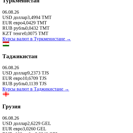
Туркменистан
06.08.26
USD
доллар
3,4994
TMT
EUR
евро
4,0429
TMT
RUB
рубль
0,0432
TMT
KZT
тенге
0,0075
TMT
Курсы валют в
Туркменистане
→
Таджикистан
06.08.26
USD
доллар
9,2373
TJS
EUR
евро
10,6709
TJS
RUB
рубль
0,1139
TJS
Курсы валют в
Таджикистане
→
Грузия
06.08.26
USD
доллар
2,6229
GEL
EUR
евро
3,0260
GEL