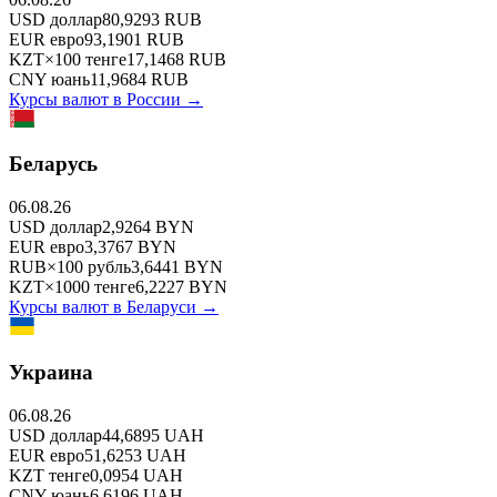
USD
доллар
80,9293
RUB
EUR
евро
93,1901
RUB
KZT
×
100
тенге
17,1468
RUB
CNY
юань
11,9684
RUB
Курсы валют в
России
→
Беларусь
06.08.26
USD
доллар
2,9264
BYN
EUR
евро
3,3767
BYN
RUB
×
100
рубль
3,6441
BYN
KZT
×
1000
тенге
6,2227
BYN
Курсы валют в
Беларуси
→
Украина
06.08.26
USD
доллар
44,6895
UAH
EUR
евро
51,6253
UAH
KZT
тенге
0,0954
UAH
CNY
юань
6,6196
UAH