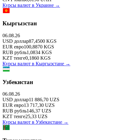
Курсы валют в
Украине
→
Кыргызстан
06.08.26
USD
доллар
87,4500
KGS
EUR
евро
100,8870
KGS
RUB
рубль
1,0834
KGS
KZT
тенге
0,1860
KGS
Курсы валют в
Кыргызстане
→
Узбекистан
06.08.26
USD
доллар
11 886,70
UZS
EUR
евро
13 717,30
UZS
RUB
рубль
146,37
UZS
KZT
тенге
25,33
UZS
Курсы валют в
Узбекистане
→