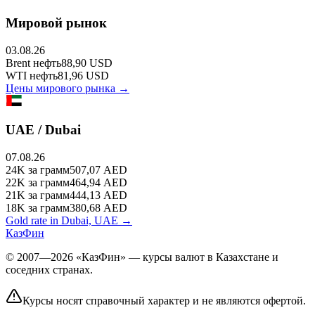
Мировой рынок
03.08.26
Brent
нефть
88,90
USD
WTI
нефть
81,96
USD
Цены мирового рынка →
UAE / Dubai
07.08.26
24K
за грамм
507,07
AED
22K
за грамм
464,94
AED
21K
за грамм
444,13
AED
18K
за грамм
380,68
AED
Gold rate in Dubai, UAE →
КазФин
© 2007—2026 «КазФин» — курсы валют в Казахстане и
соседних странах.
Курсы носят справочный характер и не являются офертой.