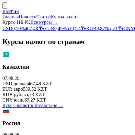
КазФин
Главная
Новости
Статьи
Курсы валют
Курсы НБ РК
Все курсы →
USD
0,50
%
467,48
₸
▾
EUR
0,49
%
539,52
₸
▾
RUB
0,87
%
5,73
₸
▾
CNY
Курсы валют по странам
Казахстан
07.08.26
USD
доллар
467,48
KZT
EUR
евро
539,52
KZT
RUB
рубль
5,73
KZT
CNY
юань
69,27
KZT
Курсы валют в
Казахстане
→
Россия
06.08.26