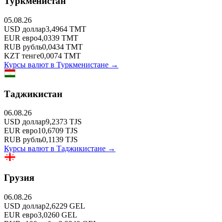
Туркменистан
05.08.26
USD
доллар
3,4964
TMT
EUR
евро
4,0339
TMT
RUB
рубль
0,0434
TMT
KZT
тенге
0,0074
TMT
Курсы валют в
Туркменистане
→
Таджикистан
06.08.26
USD
доллар
9,2373
TJS
EUR
евро
10,6709
TJS
RUB
рубль
0,1139
TJS
Курсы валют в
Таджикистане
→
Грузия
06.08.26
USD
доллар
2,6229
GEL
EUR
евро
3,0260
GEL