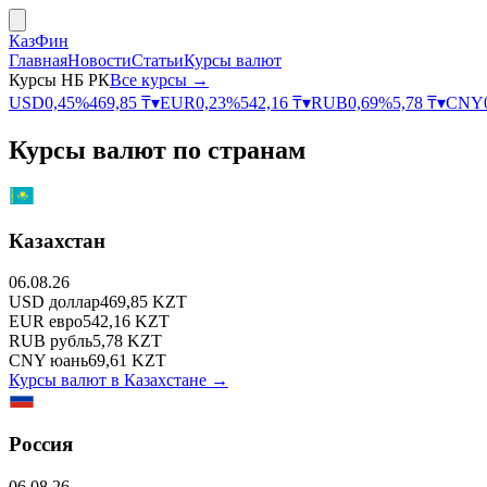
КазФин
Главная
Новости
Статьи
Курсы валют
Курсы НБ РК
Все курсы →
USD
0,45
%
469,85
₸
▾
EUR
0,23
%
542,16
₸
▾
RUB
0,69
%
5,78
₸
▾
CNY
Курсы валют по странам
Казахстан
06.08.26
USD
доллар
469,85
KZT
EUR
евро
542,16
KZT
RUB
рубль
5,78
KZT
CNY
юань
69,61
KZT
Курсы валют в
Казахстане
→
Россия
06.08.26