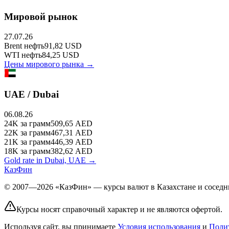
Мировой рынок
27.07.26
Brent
нефть
91,82
USD
WTI
нефть
84,25
USD
Цены мирового рынка →
UAE / Dubai
06.08.26
24K
за грамм
509,65
AED
22K
за грамм
467,31
AED
21K
за грамм
446,39
AED
18K
за грамм
382,62
AED
Gold rate in Dubai, UAE →
КазФин
© 2007—2026 «КазФин» — курсы валют в Казахстане и соседни
Курсы носят справочный характер и не являются офертой.
Используя сайт, вы принимаете
Условия использования
и
Поли