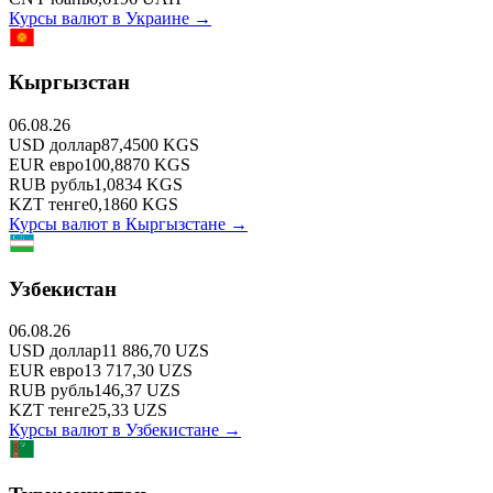
Курсы валют в
Украине
→
Кыргызстан
06.08.26
USD
доллар
87,4500
KGS
EUR
евро
100,8870
KGS
RUB
рубль
1,0834
KGS
KZT
тенге
0,1860
KGS
Курсы валют в
Кыргызстане
→
Узбекистан
06.08.26
USD
доллар
11 886,70
UZS
EUR
евро
13 717,30
UZS
RUB
рубль
146,37
UZS
KZT
тенге
25,33
UZS
Курсы валют в
Узбекистане
→