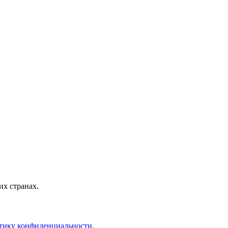
х странах.
тику конфиденциальности
.