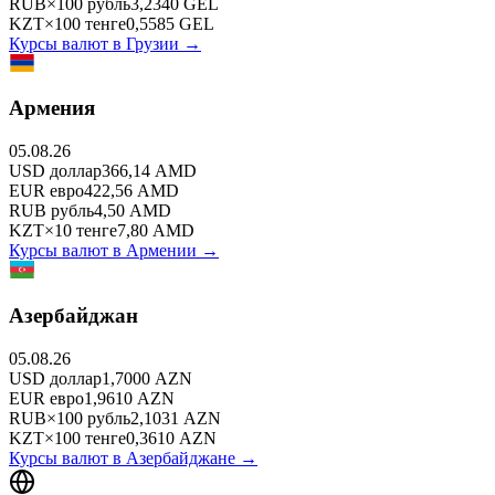
RUB
×
100
рубль
3,2340
GEL
KZT
×
100
тенге
0,5585
GEL
Курсы валют в
Грузии
→
Армения
05.08.26
USD
доллар
366,14
AMD
EUR
евро
422,56
AMD
RUB
рубль
4,50
AMD
KZT
×
10
тенге
7,80
AMD
Курсы валют в
Армении
→
Азербайджан
05.08.26
USD
доллар
1,7000
AZN
EUR
евро
1,9610
AZN
RUB
×
100
рубль
2,1031
AZN
KZT
×
100
тенге
0,3610
AZN
Курсы валют в
Азербайджане
→