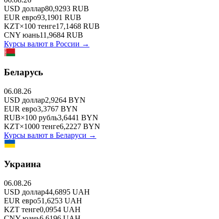
USD
доллар
80,9293
RUB
EUR
евро
93,1901
RUB
KZT
×
100
тенге
17,1468
RUB
CNY
юань
11,9684
RUB
Курсы валют в
России
→
Беларусь
06.08.26
USD
доллар
2,9264
BYN
EUR
евро
3,3767
BYN
RUB
×
100
рубль
3,6441
BYN
KZT
×
1000
тенге
6,2227
BYN
Курсы валют в
Беларуси
→
Украина
06.08.26
USD
доллар
44,6895
UAH
EUR
евро
51,6253
UAH
KZT
тенге
0,0954
UAH
CNY
юань
6,6196
UAH