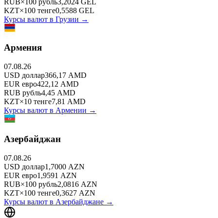
RUB
×
100
рубль
3,2024
GEL
KZT
×
100
тенге
0,5588
GEL
Курсы валют в
Грузии
→
Армения
07.08.26
USD
доллар
366,17
AMD
EUR
евро
422,12
AMD
RUB
рубль
4,45
AMD
KZT
×
10
тенге
7,81
AMD
Курсы валют в
Армении
→
Азербайджан
07.08.26
USD
доллар
1,7000
AZN
EUR
евро
1,9591
AZN
RUB
×
100
рубль
2,0816
AZN
KZT
×
100
тенге
0,3627
AZN
Курсы валют в
Азербайджане
→