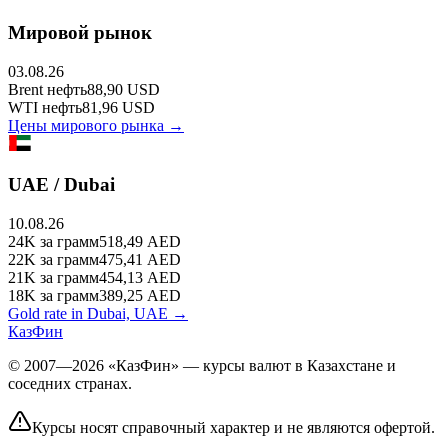
Мировой рынок
03.08.26
Brent
нефть
88,90
USD
WTI
нефть
81,96
USD
Цены мирового рынка →
UAE / Dubai
10.08.26
24K
за грамм
518,49
AED
22K
за грамм
475,41
AED
21K
за грамм
454,13
AED
18K
за грамм
389,25
AED
Gold rate in Dubai, UAE →
КазФин
© 2007—2026 «КазФин» — курсы валют в Казахстане и
соседних странах.
Курсы носят справочный характер и не являются офертой.