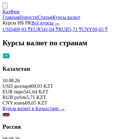
КазФин
Главная
Новости
Статьи
Курсы валют
Курсы НБ РК
Все курсы →
USD
469,93
₸
EUR
541,64
₸
RUB
5,71
₸
CNY
69,65
₸
Курсы валют по странам
Казахстан
10.08.26
USD
доллар
469,93
KZT
EUR
евро
541,64
KZT
RUB
рубль
5,71
KZT
CNY
юань
69,65
KZT
Курсы валют в
Казахстане
→
Россия
08.08.26