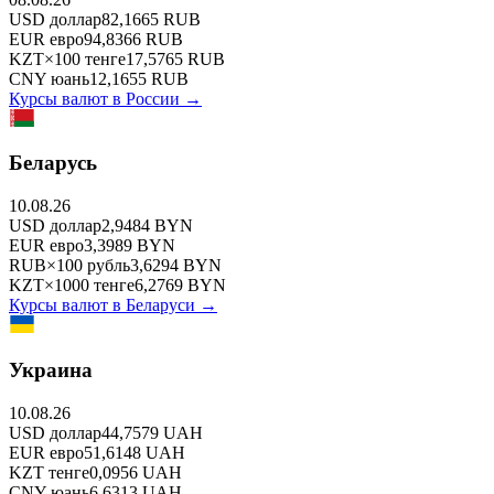
USD
доллар
82,1665
RUB
EUR
евро
94,8366
RUB
KZT
×
100
тенге
17,5765
RUB
CNY
юань
12,1655
RUB
Курсы валют в
России
→
Беларусь
10.08.26
USD
доллар
2,9484
BYN
EUR
евро
3,3989
BYN
RUB
×
100
рубль
3,6294
BYN
KZT
×
1000
тенге
6,2769
BYN
Курсы валют в
Беларуси
→
Украина
10.08.26
USD
доллар
44,7579
UAH
EUR
евро
51,6148
UAH
KZT
тенге
0,0956
UAH
CNY
юань
6,6313
UAH