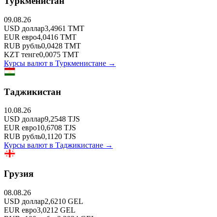
Туркменистан
09.08.26
USD
доллар
3,4961
TMT
EUR
евро
4,0416
TMT
RUB
рубль
0,0428
TMT
KZT
тенге
0,0075
TMT
Курсы валют в
Туркменистане
→
Таджикистан
10.08.26
USD
доллар
9,2548
TJS
EUR
евро
10,6708
TJS
RUB
рубль
0,1120
TJS
Курсы валют в
Таджикистане
→
Грузия
08.08.26
USD
доллар
2,6210
GEL
EUR
евро
3,0212
GEL