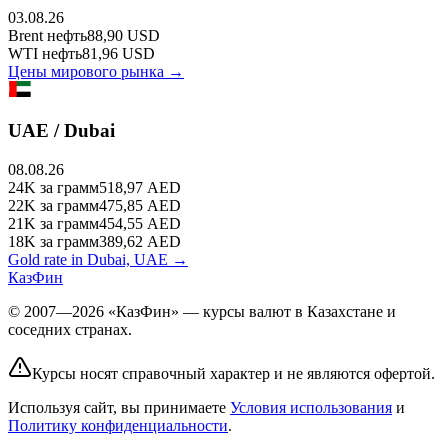
03.08.26
Brent
нефть
88,90
USD
WTI
нефть
81,96
USD
Цены мирового рынка →
UAE / Dubai
08.08.26
24K
за грамм
518,97
AED
22K
за грамм
475,85
AED
21K
за грамм
454,55
AED
18K
за грамм
389,62
AED
Gold rate in Dubai, UAE →
КазФин
© 2007—2026 «КазФин» — курсы валют в Казахстане и
соседних странах.
Курсы носят справочный характер и не являются офертой.
Используя сайт, вы принимаете
Условия использования
и
Политику конфиденциальности
.