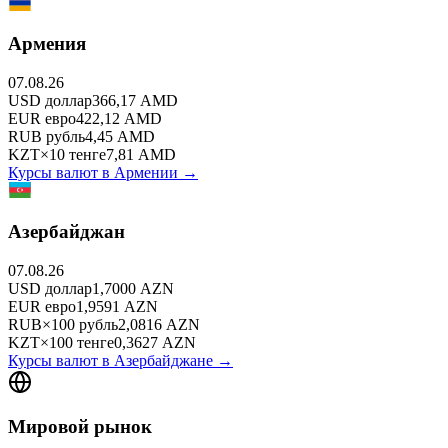
Армения
07.08.26
USD
доллар
366,17
AMD
EUR
евро
422,12
AMD
RUB
рубль
4,45
AMD
KZT
×
10
тенге
7,81
AMD
Курсы валют в
Армении
→
Азербайджан
07.08.26
USD
доллар
1,7000
AZN
EUR
евро
1,9591
AZN
RUB
×
100
рубль
2,0816
AZN
KZT
×
100
тенге
0,3627
AZN
Курсы валют в
Азербайджане
→
Мировой рынок