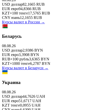
USD
доллар
82,1665
RUB
EUR
евро
94,8366
RUB
KZT
×
100
тенге
17,5765
RUB
CNY
юань
12,1655
RUB
Курсы валют в
России
→
Беларусь
08.08.26
USD
доллар
2,9386
BYN
EUR
евро
3,3908
BYN
RUB
×
100
рубль
3,6365
BYN
KZT
×
1000
тенге
6,2787
BYN
Курсы валют в
Беларуси
→
Украина
08.08.26
USD
доллар
44,7626
UAH
EUR
евро
51,6717
UAH
KZT
тенге
0,0955
UAH
CNY
юань
6,6300
UAH