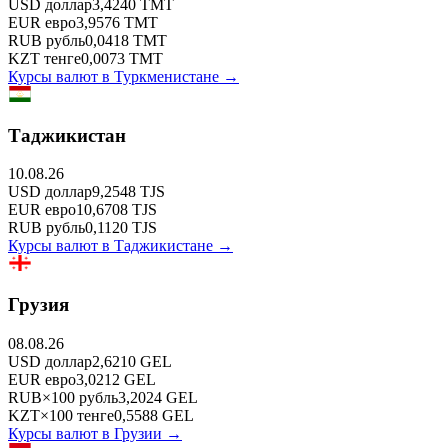
USD
доллар
3,4240
TMT
EUR
евро
3,9576
TMT
RUB
рубль
0,0418
TMT
KZT
тенге
0,0073
TMT
Курсы валют в
Туркменистане
→
Таджикистан
10.08.26
USD
доллар
9,2548
TJS
EUR
евро
10,6708
TJS
RUB
рубль
0,1120
TJS
Курсы валют в
Таджикистане
→
Грузия
08.08.26
USD
доллар
2,6210
GEL
EUR
евро
3,0212
GEL
RUB
×
100
рубль
3,2024
GEL
KZT
×
100
тенге
0,5588
GEL
Курсы валют в
Грузии
→