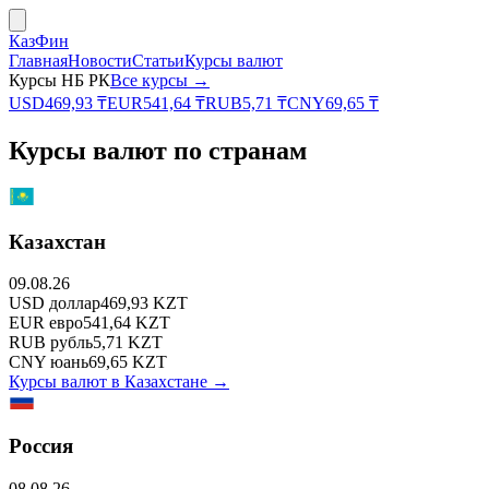
КазФин
Главная
Новости
Статьи
Курсы валют
Курсы НБ РК
Все курсы →
USD
469,93
₸
EUR
541,64
₸
RUB
5,71
₸
CNY
69,65
₸
Курсы валют по странам
Казахстан
09.08.26
USD
доллар
469,93
KZT
EUR
евро
541,64
KZT
RUB
рубль
5,71
KZT
CNY
юань
69,65
KZT
Курсы валют в
Казахстане
→
Россия
08.08.26