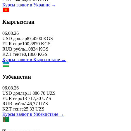
Курсы валют в
Украине
→
Кыргызстан
06.08.26
USD
доллар
87,4500
KGS
EUR
евро
100,8870
KGS
RUB
рубль
1,0834
KGS
KZT
тенге
0,1860
KGS
Курсы валют в
Кыргызстане
→
Узбекистан
06.08.26
USD
доллар
11 886,70
UZS
EUR
евро
13 717,30
UZS
RUB
рубль
146,37
UZS
KZT
тенге
25,33
UZS
Курсы валют в
Узбекистане
→