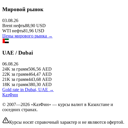
Мировой рынок
03.08.26
Brent
нефть
88,90
USD
WTI
нефть
81,96
USD
Цены мирового рынка →
UAE / Dubai
06.08.26
24K
за грамм
506,56
AED
22K
за грамм
464,47
AED
21K
за грамм
443,68
AED
18K
за грамм
380,30
AED
Gold rate in Dubai, UAE →
КазФин
© 2007—2026 «КазФин» — курсы валют в Казахстане и
соседних странах.
Курсы носят справочный характер и не являются офертой.