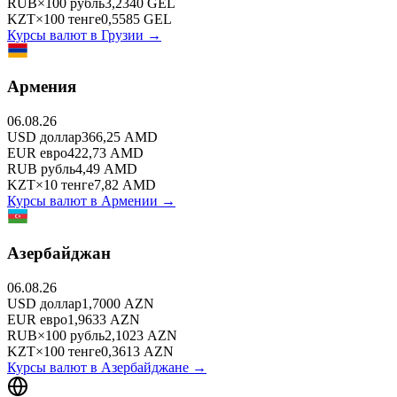
RUB
×
100
рубль
3,2340
GEL
KZT
×
100
тенге
0,5585
GEL
Курсы валют в
Грузии
→
Армения
06.08.26
USD
доллар
366,25
AMD
EUR
евро
422,73
AMD
RUB
рубль
4,49
AMD
KZT
×
10
тенге
7,82
AMD
Курсы валют в
Армении
→
Азербайджан
06.08.26
USD
доллар
1,7000
AZN
EUR
евро
1,9633
AZN
RUB
×
100
рубль
2,1023
AZN
KZT
×
100
тенге
0,3613
AZN
Курсы валют в
Азербайджане
→