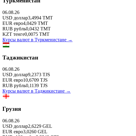
Туркменистан
06.08.26
USD
доллар
3,4994
TMT
EUR
евро
4,0429
TMT
RUB
рубль
0,0432
TMT
KZT
тенге
0,0075
TMT
Курсы валют в
Туркменистане
→
Таджикистан
06.08.26
USD
доллар
9,2373
TJS
EUR
евро
10,6709
TJS
RUB
рубль
0,1139
TJS
Курсы валют в
Таджикистане
→
Грузия
06.08.26
USD
доллар
2,6229
GEL
EUR
евро
3,0260
GEL