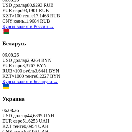
USD
доллар
80,9293
RUB
EUR
евро
93,1901
RUB
KZT
×
100
тенге
17,1468
RUB
CNY
юань
11,9684
RUB
Курсы валют в
России
→
Беларусь
06.08.26
USD
доллар
2,9264
BYN
EUR
евро
3,3767
BYN
RUB
×
100
рубль
3,6441
BYN
KZT
×
1000
тенге
6,2227
BYN
Курсы валют в
Беларуси
→
Украина
06.08.26
USD
доллар
44,6895
UAH
EUR
евро
51,6253
UAH
KZT
тенге
0,0954
UAH
CNY
юань
6,6196
UAH