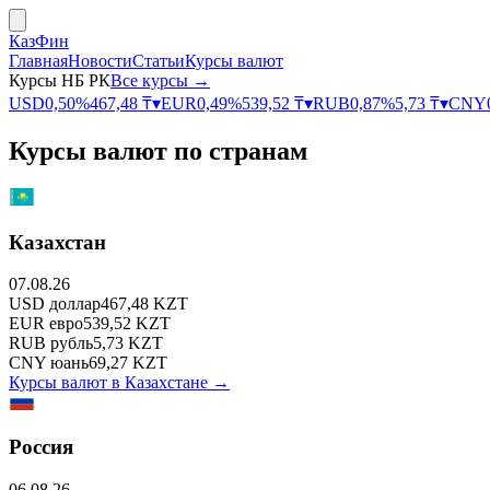
КазФин
Главная
Новости
Статьи
Курсы валют
Курсы НБ РК
Все курсы →
USD
0,50
%
467,48
₸
▾
EUR
0,49
%
539,52
₸
▾
RUB
0,87
%
5,73
₸
▾
CNY
Курсы валют по странам
Казахстан
07.08.26
USD
доллар
467,48
KZT
EUR
евро
539,52
KZT
RUB
рубль
5,73
KZT
CNY
юань
69,27
KZT
Курсы валют в
Казахстане
→
Россия
06.08.26