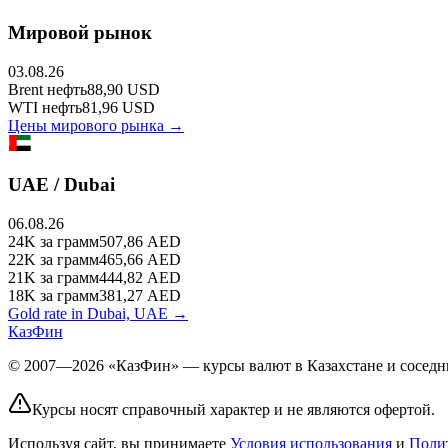
Мировой рынок
03.08.26
Brent
нефть
88,90
USD
WTI
нефть
81,96
USD
Цены мирового рынка →
UAE / Dubai
06.08.26
24K
за грамм
507,86
AED
22K
за грамм
465,66
AED
21K
за грамм
444,82
AED
18K
за грамм
381,27
AED
Gold rate in Dubai, UAE →
КазФин
© 2007—2026 «КазФин» — курсы валют в Казахстане и соседни
Курсы носят справочный характер и не являются офертой.
Используя сайт, вы принимаете
Условия использования
и
Поли