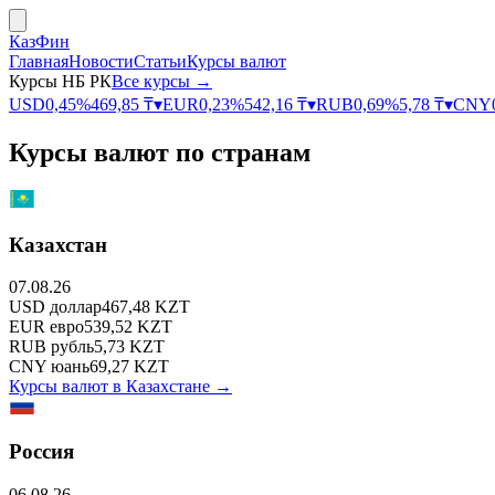
КазФин
Главная
Новости
Статьи
Курсы валют
Курсы НБ РК
Все курсы →
USD
0,45
%
469,85
₸
▾
EUR
0,23
%
542,16
₸
▾
RUB
0,69
%
5,78
₸
▾
CNY
Курсы валют по странам
Казахстан
07.08.26
USD
доллар
467,48
KZT
EUR
евро
539,52
KZT
RUB
рубль
5,73
KZT
CNY
юань
69,27
KZT
Курсы валют в
Казахстане
→
Россия
06.08.26