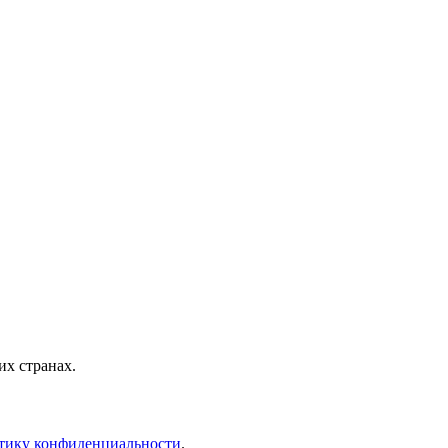
х странах.
тику конфиденциальности
.