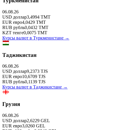
Туркменистан
06.08.26
USD
доллар
3,4994
TMT
EUR
евро
4,0429
TMT
RUB
рубль
0,0432
TMT
KZT
тенге
0,0075
TMT
Курсы валют в
Туркменистане
→
Таджикистан
06.08.26
USD
доллар
9,2373
TJS
EUR
евро
10,6709
TJS
RUB
рубль
0,1139
TJS
Курсы валют в
Таджикистане
→
Грузия
06.08.26
USD
доллар
2,6229
GEL
EUR
евро
3,0260
GEL