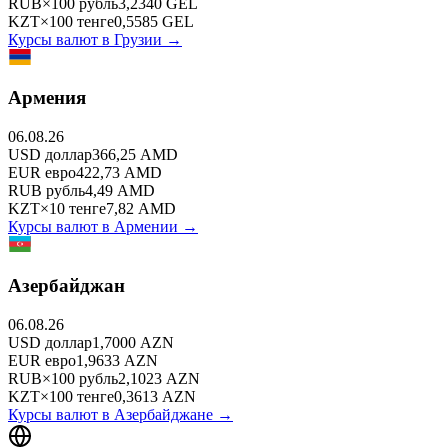
RUB
×
100
рубль
3,2340
GEL
KZT
×
100
тенге
0,5585
GEL
Курсы валют в
Грузии
→
Армения
06.08.26
USD
доллар
366,25
AMD
EUR
евро
422,73
AMD
RUB
рубль
4,49
AMD
KZT
×
10
тенге
7,82
AMD
Курсы валют в
Армении
→
Азербайджан
06.08.26
USD
доллар
1,7000
AZN
EUR
евро
1,9633
AZN
RUB
×
100
рубль
2,1023
AZN
KZT
×
100
тенге
0,3613
AZN
Курсы валют в
Азербайджане
→