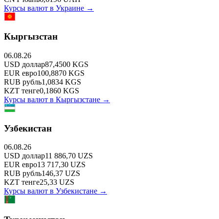
Курсы валют в
Украине
→
Кыргызстан
06.08.26
USD
доллар
87,4500
KGS
EUR
евро
100,8870
KGS
RUB
рубль
1,0834
KGS
KZT
тенге
0,1860
KGS
Курсы валют в
Кыргызстане
→
Узбекистан
06.08.26
USD
доллар
11 886,70
UZS
EUR
евро
13 717,30
UZS
RUB
рубль
146,37
UZS
KZT
тенге
25,33
UZS
Курсы валют в
Узбекистане
→