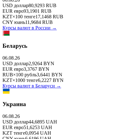
USD
доллар
80,9293
RUB
EUR
евро
93,1901
RUB
KZT
×
100
тенге
17,1468
RUB
CNY
юань
11,9684
RUB
Курсы валют в
России
→
Беларусь
06.08.26
USD
доллар
2,9264
BYN
EUR
евро
3,3767
BYN
RUB
×
100
рубль
3,6441
BYN
KZT
×
1000
тенге
6,2227
BYN
Курсы валют в
Беларуси
→
Украина
06.08.26
USD
доллар
44,6895
UAH
EUR
евро
51,6253
UAH
KZT
тенге
0,0954
UAH
CNY
юань
6,6196
UAH