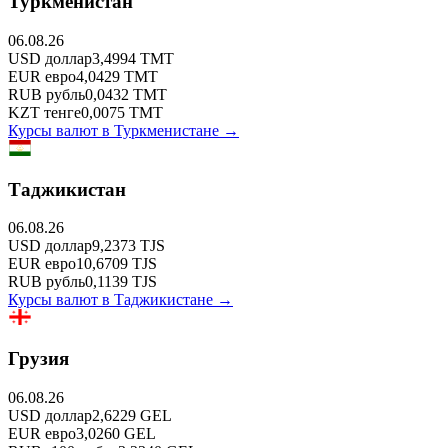
Туркменистан
06.08.26
USD
доллар
3,4994
TMT
EUR
евро
4,0429
TMT
RUB
рубль
0,0432
TMT
KZT
тенге
0,0075
TMT
Курсы валют в
Туркменистане
→
Таджикистан
06.08.26
USD
доллар
9,2373
TJS
EUR
евро
10,6709
TJS
RUB
рубль
0,1139
TJS
Курсы валют в
Таджикистане
→
Грузия
06.08.26
USD
доллар
2,6229
GEL
EUR
евро
3,0260
GEL