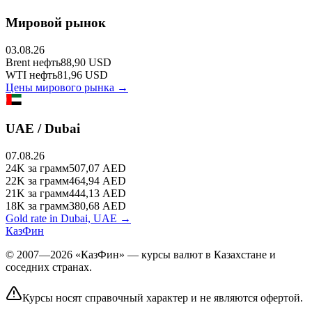
Мировой рынок
03.08.26
Brent
нефть
88,90
USD
WTI
нефть
81,96
USD
Цены мирового рынка →
UAE / Dubai
07.08.26
24K
за грамм
507,07
AED
22K
за грамм
464,94
AED
21K
за грамм
444,13
AED
18K
за грамм
380,68
AED
Gold rate in Dubai, UAE →
КазФин
© 2007—2026 «КазФин» — курсы валют в Казахстане и
соседних странах.
Курсы носят справочный характер и не являются офертой.