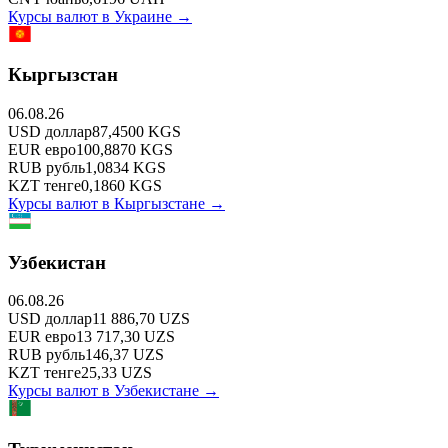
Курсы валют в
Украине
→
Кыргызстан
06.08.26
USD
доллар
87,4500
KGS
EUR
евро
100,8870
KGS
RUB
рубль
1,0834
KGS
KZT
тенге
0,1860
KGS
Курсы валют в
Кыргызстане
→
Узбекистан
06.08.26
USD
доллар
11 886,70
UZS
EUR
евро
13 717,30
UZS
RUB
рубль
146,37
UZS
KZT
тенге
25,33
UZS
Курсы валют в
Узбекистане
→