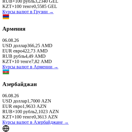
RUB
×
100
рубль
3,2340
GEL
KZT
×
100
тенге
0,5585
GEL
Курсы валют в
Грузии
→
Армения
06.08.26
USD
доллар
366,25
AMD
EUR
евро
422,73
AMD
RUB
рубль
4,49
AMD
KZT
×
10
тенге
7,82
AMD
Курсы валют в
Армении
→
Азербайджан
06.08.26
USD
доллар
1,7000
AZN
EUR
евро
1,9633
AZN
RUB
×
100
рубль
2,1023
AZN
KZT
×
100
тенге
0,3613
AZN
Курсы валют в
Азербайджане
→