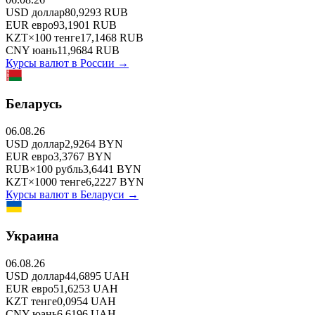
USD
доллар
80,9293
RUB
EUR
евро
93,1901
RUB
KZT
×
100
тенге
17,1468
RUB
CNY
юань
11,9684
RUB
Курсы валют в
России
→
Беларусь
06.08.26
USD
доллар
2,9264
BYN
EUR
евро
3,3767
BYN
RUB
×
100
рубль
3,6441
BYN
KZT
×
1000
тенге
6,2227
BYN
Курсы валют в
Беларуси
→
Украина
06.08.26
USD
доллар
44,6895
UAH
EUR
евро
51,6253
UAH
KZT
тенге
0,0954
UAH
CNY
юань
6,6196
UAH