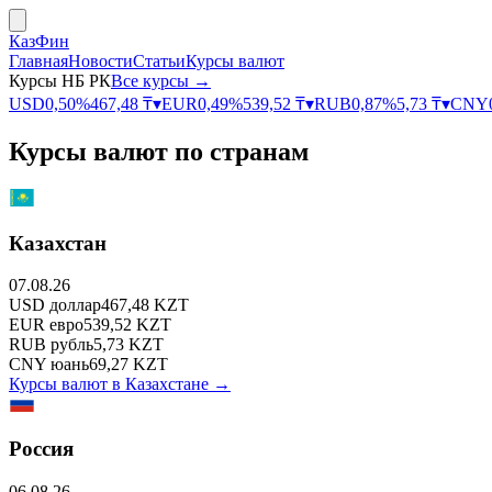
КазФин
Главная
Новости
Статьи
Курсы валют
Курсы НБ РК
Все курсы →
USD
0,50
%
467,48
₸
▾
EUR
0,49
%
539,52
₸
▾
RUB
0,87
%
5,73
₸
▾
CNY
Курсы валют по странам
Казахстан
07.08.26
USD
доллар
467,48
KZT
EUR
евро
539,52
KZT
RUB
рубль
5,73
KZT
CNY
юань
69,27
KZT
Курсы валют в
Казахстане
→
Россия
06.08.26