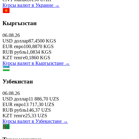
Курсы валют в
Украине
→
Кыргызстан
06.08.26
USD
доллар
87,4500
KGS
EUR
евро
100,8870
KGS
RUB
рубль
1,0834
KGS
KZT
тенге
0,1860
KGS
Курсы валют в
Кыргызстане
→
Узбекистан
06.08.26
USD
доллар
11 886,70
UZS
EUR
евро
13 717,30
UZS
RUB
рубль
146,37
UZS
KZT
тенге
25,33
UZS
Курсы валют в
Узбекистане
→