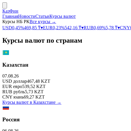
КазФин
Главная
Новости
Статьи
Курсы валют
Курсы НБ РК
Все курсы →
USD
0,45
%
469,85
₸
▾
EUR
0,23
%
542,16
₸
▾
RUB
0,69
%
5,78
₸
▾
CNY
Курсы валют по странам
Казахстан
07.08.26
USD
доллар
467,48
KZT
EUR
евро
539,52
KZT
RUB
рубль
5,73
KZT
CNY
юань
69,27
KZT
Курсы валют в
Казахстане
→
Россия
06.08.26