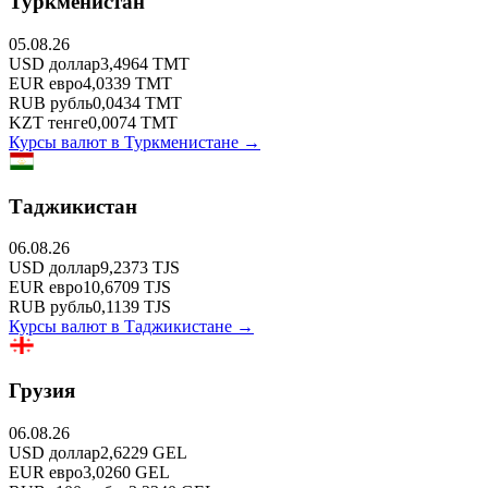
Туркменистан
05.08.26
USD
доллар
3,4964
TMT
EUR
евро
4,0339
TMT
RUB
рубль
0,0434
TMT
KZT
тенге
0,0074
TMT
Курсы валют в
Туркменистане
→
Таджикистан
06.08.26
USD
доллар
9,2373
TJS
EUR
евро
10,6709
TJS
RUB
рубль
0,1139
TJS
Курсы валют в
Таджикистане
→
Грузия
06.08.26
USD
доллар
2,6229
GEL
EUR
евро
3,0260
GEL