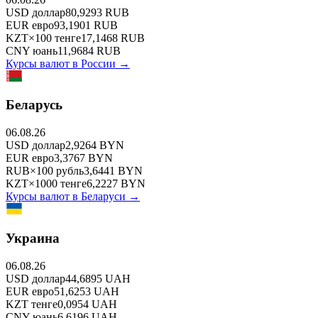
USD
доллар
80,9293
RUB
EUR
евро
93,1901
RUB
KZT
×
100
тенге
17,1468
RUB
CNY
юань
11,9684
RUB
Курсы валют в
России
→
Беларусь
06.08.26
USD
доллар
2,9264
BYN
EUR
евро
3,3767
BYN
RUB
×
100
рубль
3,6441
BYN
KZT
×
1000
тенге
6,2227
BYN
Курсы валют в
Беларуси
→
Украина
06.08.26
USD
доллар
44,6895
UAH
EUR
евро
51,6253
UAH
KZT
тенге
0,0954
UAH
CNY
юань
6,6196
UAH