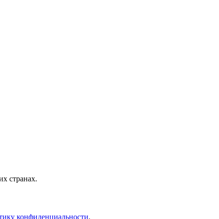
х странах.
тику конфиденциальности
.