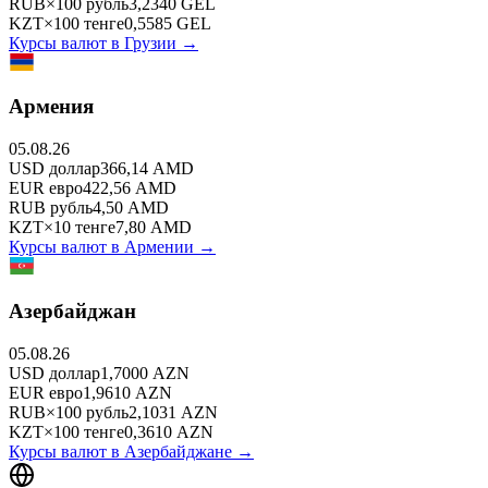
RUB
×
100
рубль
3,2340
GEL
KZT
×
100
тенге
0,5585
GEL
Курсы валют в
Грузии
→
Армения
05.08.26
USD
доллар
366,14
AMD
EUR
евро
422,56
AMD
RUB
рубль
4,50
AMD
KZT
×
10
тенге
7,80
AMD
Курсы валют в
Армении
→
Азербайджан
05.08.26
USD
доллар
1,7000
AZN
EUR
евро
1,9610
AZN
RUB
×
100
рубль
2,1031
AZN
KZT
×
100
тенге
0,3610
AZN
Курсы валют в
Азербайджане
→