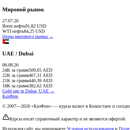
Мировой рынок
27.07.26
Brent
нефть
91,82
USD
WTI
нефть
84,25
USD
Цены мирового рынка →
UAE / Dubai
06.08.26
24K
за грамм
509,65
AED
22K
за грамм
467,31
AED
21K
за грамм
446,39
AED
18K
за грамм
382,62
AED
Gold rate in Dubai, UAE →
КазФин
© 2007—2026 «КазФин» — курсы валют в Казахстане и соседни
Курсы носят справочный характер и не являются офертой.
Используя сайт, вы принимаете
Условия использования
и
Поли