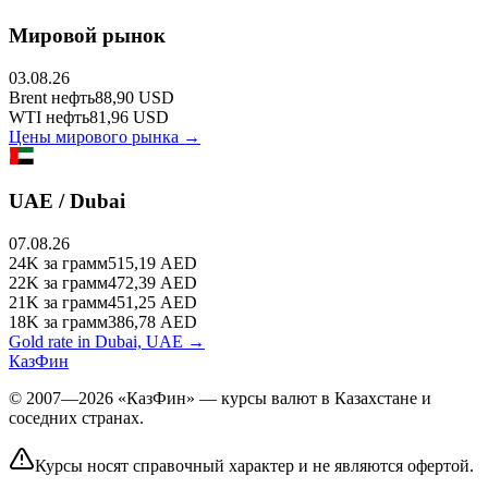
Мировой рынок
03.08.26
Brent
нефть
88,90
USD
WTI
нефть
81,96
USD
Цены мирового рынка →
UAE / Dubai
07.08.26
24K
за грамм
515,19
AED
22K
за грамм
472,39
AED
21K
за грамм
451,25
AED
18K
за грамм
386,78
AED
Gold rate in Dubai, UAE →
КазФин
© 2007—2026 «КазФин» — курсы валют в Казахстане и
соседних странах.
Курсы носят справочный характер и не являются офертой.