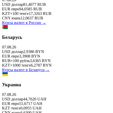
USD
доллар
81,4077
RUB
EUR
евро
94,0585
RUB
KZT
×
100
тенге
17,3263
RUB
CNY
юань
12,0637
RUB
Курсы валют в
России
→
Беларусь
07.08.26
USD
доллар
2,9386
BYN
EUR
евро
3,3908
BYN
RUB
×
100
рубль
3,6365
BYN
KZT
×
1000
тенге
6,2787
BYN
Курсы валют в
Беларуси
→
Украина
07.08.26
USD
доллар
44,7626
UAH
EUR
евро
51,6717
UAH
KZT
тенге
0,0955
UAH
CNY
юань
6,6300
UAH