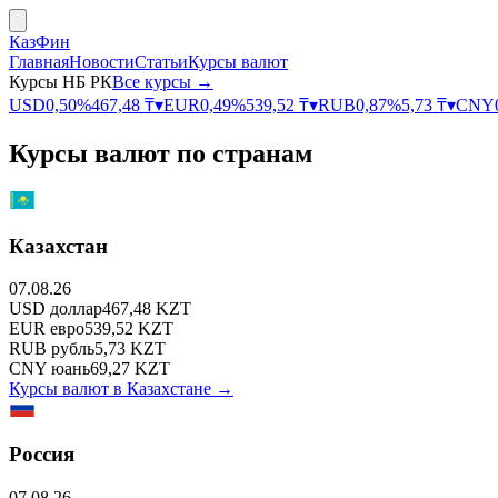
КазФин
Главная
Новости
Статьи
Курсы валют
Курсы НБ РК
Все курсы →
USD
0,50
%
467,48
₸
▾
EUR
0,49
%
539,52
₸
▾
RUB
0,87
%
5,73
₸
▾
CNY
Курсы валют по странам
Казахстан
07.08.26
USD
доллар
467,48
KZT
EUR
евро
539,52
KZT
RUB
рубль
5,73
KZT
CNY
юань
69,27
KZT
Курсы валют в
Казахстане
→
Россия
07.08.26