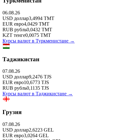
Туркменистан
06.08.26
USD
доллар
3,4994
TMT
EUR
евро
4,0429
TMT
RUB
рубль
0,0432
TMT
KZT
тенге
0,0075
TMT
Курсы валют в
Туркменистане
→
Таджикистан
07.08.26
USD
доллар
9,2476
TJS
EUR
евро
10,6773
TJS
RUB
рубль
0,1135
TJS
Курсы валют в
Таджикистане
→
Грузия
07.08.26
USD
доллар
2,6223
GEL
EUR
евро
3,0264
GEL