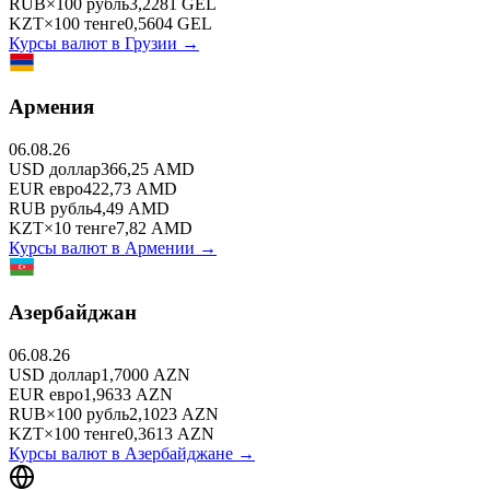
RUB
×
100
рубль
3,2281
GEL
KZT
×
100
тенге
0,5604
GEL
Курсы валют в
Грузии
→
Армения
06.08.26
USD
доллар
366,25
AMD
EUR
евро
422,73
AMD
RUB
рубль
4,49
AMD
KZT
×
10
тенге
7,82
AMD
Курсы валют в
Армении
→
Азербайджан
06.08.26
USD
доллар
1,7000
AZN
EUR
евро
1,9633
AZN
RUB
×
100
рубль
2,1023
AZN
KZT
×
100
тенге
0,3613
AZN
Курсы валют в
Азербайджане
→