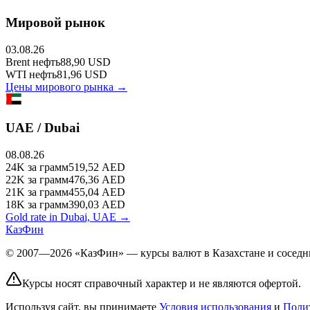
Мировой рынок
03.08.26
Brent
нефть
88,90
USD
WTI
нефть
81,96
USD
Цены мирового рынка →
UAE / Dubai
08.08.26
24K
за грамм
519,52
AED
22K
за грамм
476,36
AED
21K
за грамм
455,04
AED
18K
за грамм
390,03
AED
Gold rate in Dubai, UAE →
КазФин
© 2007—2026 «КазФин» — курсы валют в Казахстане и соседни
Курсы носят справочный характер и не являются офертой.
Используя сайт, вы принимаете
Условия использования
и
Поли