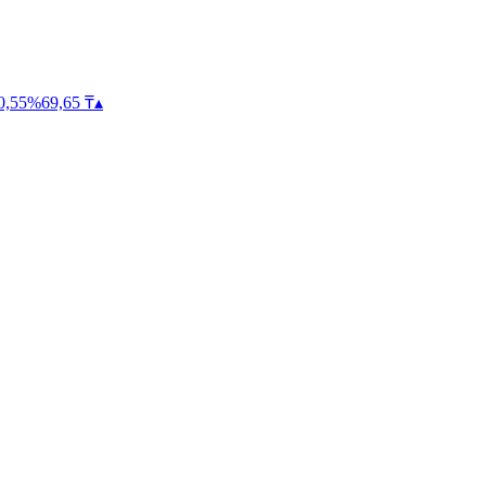
0,55
%
69,65
₸
▴