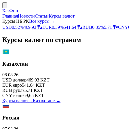
КазФин
Главная
Новости
Статьи
Курсы валют
Курсы НБ РК
Все курсы →
USD
0,52
%
469,93
₸
▴
EUR
0,39
%
541,64
₸
▴
RUB
0,35
%
5,71
₸
▾
CNY
Курсы валют по странам
Казахстан
08.08.26
USD
доллар
469,93
KZT
EUR
евро
541,64
KZT
RUB
рубль
5,71
KZT
CNY
юань
69,65
KZT
Курсы валют в
Казахстане
→
Россия
07.08.26