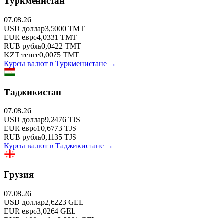
Туркменистан
07.08.26
USD
доллар
3,5000
TMT
EUR
евро
4,0331
TMT
RUB
рубль
0,0422
TMT
KZT
тенге
0,0075
TMT
Курсы валют в
Туркменистане
→
Таджикистан
07.08.26
USD
доллар
9,2476
TJS
EUR
евро
10,6773
TJS
RUB
рубль
0,1135
TJS
Курсы валют в
Таджикистане
→
Грузия
07.08.26
USD
доллар
2,6223
GEL
EUR
евро
3,0264
GEL