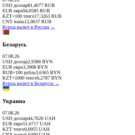
USD
доллар
81,4077
RUB
EUR
евро
94,0585
RUB
KZT
×
100
тенге
17,3263
RUB
CNY
юань
12,0637
RUB
Курсы валют в
России
→
Беларусь
07.08.26
USD
доллар
2,9386
BYN
EUR
евро
3,3908
BYN
RUB
×
100
рубль
3,6365
BYN
KZT
×
1000
тенге
6,2787
BYN
Курсы валют в
Беларуси
→
Украина
07.08.26
USD
доллар
44,7626
UAH
EUR
евро
51,6717
UAH
KZT
тенге
0,0955
UAH
CNY
юань
6,6300
UAH