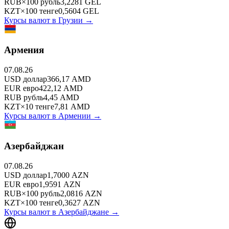
RUB
×
100
рубль
3,2281
GEL
KZT
×
100
тенге
0,5604
GEL
Курсы валют в
Грузии
→
Армения
07.08.26
USD
доллар
366,17
AMD
EUR
евро
422,12
AMD
RUB
рубль
4,45
AMD
KZT
×
10
тенге
7,81
AMD
Курсы валют в
Армении
→
Азербайджан
07.08.26
USD
доллар
1,7000
AZN
EUR
евро
1,9591
AZN
RUB
×
100
рубль
2,0816
AZN
KZT
×
100
тенге
0,3627
AZN
Курсы валют в
Азербайджане
→