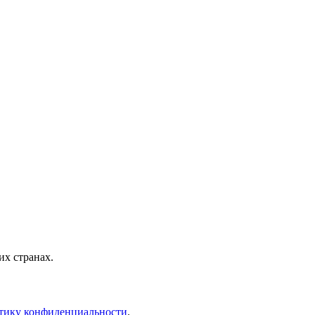
х странах.
тику конфиденциальности
.