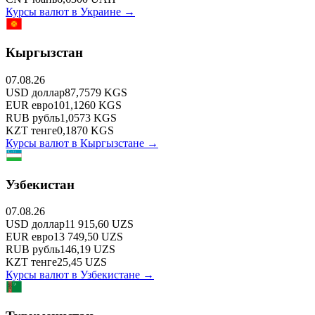
Курсы валют в
Украине
→
Кыргызстан
07.08.26
USD
доллар
87,7579
KGS
EUR
евро
101,1260
KGS
RUB
рубль
1,0573
KGS
KZT
тенге
0,1870
KGS
Курсы валют в
Кыргызстане
→
Узбекистан
07.08.26
USD
доллар
11 915,60
UZS
EUR
евро
13 749,50
UZS
RUB
рубль
146,19
UZS
KZT
тенге
25,45
UZS
Курсы валют в
Узбекистане
→