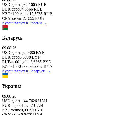
USD
доллар
82,1665
RUB
EUR
евро
94,8366
RUB
KZT
×
100
тенге
17,5765
RUB
CNY
юань
12,1655
RUB
Курсы валют в
России
→
Беларусь
09.08.26
USD
доллар
2,9386
BYN
EUR
евро
3,3908
BYN
RUB
×
100
рубль
3,6365
BYN
KZT
×
1000
тенге
6,2787
BYN
Курсы валют в
Беларуси
→
Украина
09.08.26
USD
доллар
44,7626
UAH
EUR
евро
51,6717
UAH
KZT
тенге
0,0955
UAH
CNY
юань
6,6300
UAH