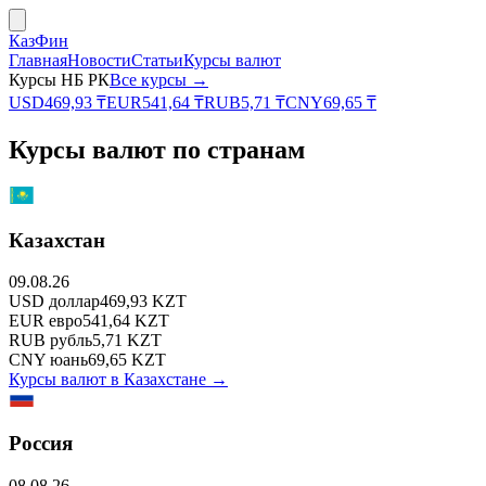
КазФин
Главная
Новости
Статьи
Курсы валют
Курсы НБ РК
Все курсы →
USD
469,93
₸
EUR
541,64
₸
RUB
5,71
₸
CNY
69,65
₸
Курсы валют по странам
Казахстан
09.08.26
USD
доллар
469,93
KZT
EUR
евро
541,64
KZT
RUB
рубль
5,71
KZT
CNY
юань
69,65
KZT
Курсы валют в
Казахстане
→
Россия
08.08.26