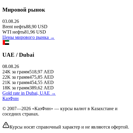
Мировой рынок
03.08.26
Brent
нефть
88,90
USD
WTI
нефть
81,96
USD
Цены мирового рынка →
UAE / Dubai
08.08.26
24K
за грамм
518,97
AED
22K
за грамм
475,85
AED
21K
за грамм
454,55
AED
18K
за грамм
389,62
AED
Gold rate in Dubai, UAE →
КазФин
© 2007—2026 «КазФин» — курсы валют в Казахстане и
соседних странах.
Курсы носят справочный характер и не являются офертой.