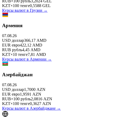
RUB
×
100
рубль
3,2024
GEL
KZT
×
100
тенге
0,5588
GEL
Курсы валют в
Грузии
→
Армения
07.08.26
USD
доллар
366,17
AMD
EUR
евро
422,12
AMD
RUB
рубль
4,45
AMD
KZT
×
10
тенге
7,81
AMD
Курсы валют в
Армении
→
Азербайджан
07.08.26
USD
доллар
1,7000
AZN
EUR
евро
1,9591
AZN
RUB
×
100
рубль
2,0816
AZN
KZT
×
100
тенге
0,3627
AZN
Курсы валют в
Азербайджане
→