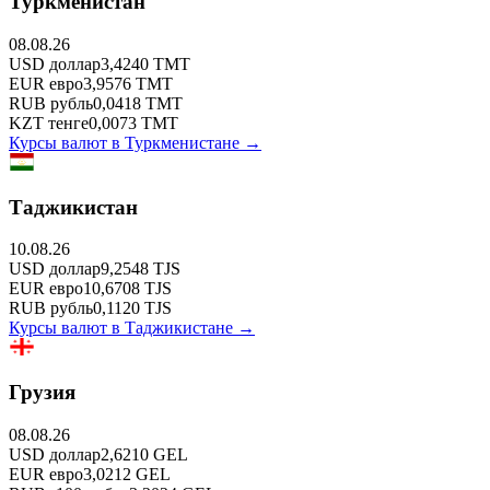
Туркменистан
08.08.26
USD
доллар
3,4240
TMT
EUR
евро
3,9576
TMT
RUB
рубль
0,0418
TMT
KZT
тенге
0,0073
TMT
Курсы валют в
Туркменистане
→
Таджикистан
10.08.26
USD
доллар
9,2548
TJS
EUR
евро
10,6708
TJS
RUB
рубль
0,1120
TJS
Курсы валют в
Таджикистане
→
Грузия
08.08.26
USD
доллар
2,6210
GEL
EUR
евро
3,0212
GEL