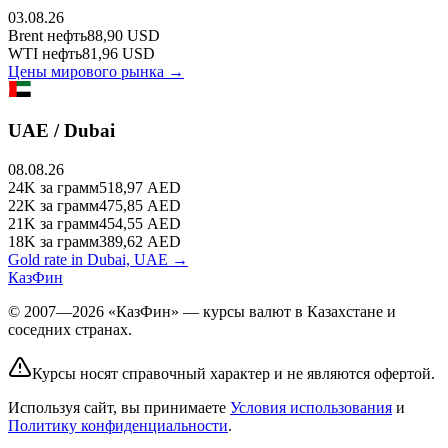
03.08.26
Brent
нефть
88,90
USD
WTI
нефть
81,96
USD
Цены мирового рынка →
UAE / Dubai
08.08.26
24K
за грамм
518,97
AED
22K
за грамм
475,85
AED
21K
за грамм
454,55
AED
18K
за грамм
389,62
AED
Gold rate in Dubai, UAE →
КазФин
© 2007—2026 «КазФин» — курсы валют в Казахстане и
соседних странах.
Курсы носят справочный характер и не являются офертой.
Используя сайт, вы принимаете
Условия использования
и
Политику конфиденциальности
.