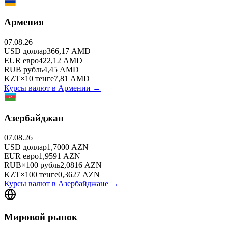
Армения
07.08.26
USD
доллар
366,17
AMD
EUR
евро
422,12
AMD
RUB
рубль
4,45
AMD
KZT
×
10
тенге
7,81
AMD
Курсы валют в
Армении
→
Азербайджан
07.08.26
USD
доллар
1,7000
AZN
EUR
евро
1,9591
AZN
RUB
×
100
рубль
2,0816
AZN
KZT
×
100
тенге
0,3627
AZN
Курсы валют в
Азербайджане
→
Мировой рынок