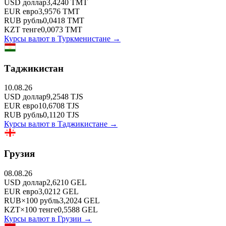
USD
доллар
3,4240
TMT
EUR
евро
3,9576
TMT
RUB
рубль
0,0418
TMT
KZT
тенге
0,0073
TMT
Курсы валют в
Туркменистане
→
Таджикистан
10.08.26
USD
доллар
9,2548
TJS
EUR
евро
10,6708
TJS
RUB
рубль
0,1120
TJS
Курсы валют в
Таджикистане
→
Грузия
08.08.26
USD
доллар
2,6210
GEL
EUR
евро
3,0212
GEL
RUB
×
100
рубль
3,2024
GEL
KZT
×
100
тенге
0,5588
GEL
Курсы валют в
Грузии
→