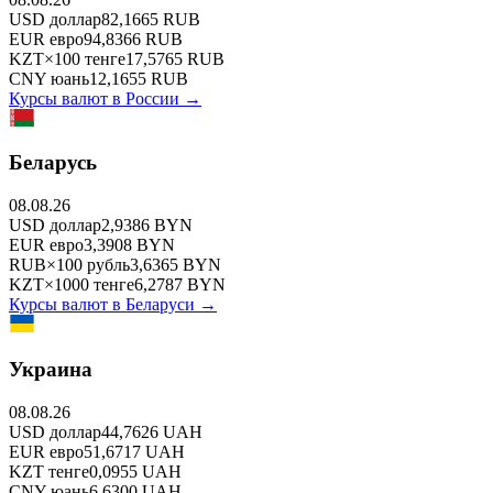
USD
доллар
82,1665
RUB
EUR
евро
94,8366
RUB
KZT
×
100
тенге
17,5765
RUB
CNY
юань
12,1655
RUB
Курсы валют в
России
→
Беларусь
08.08.26
USD
доллар
2,9386
BYN
EUR
евро
3,3908
BYN
RUB
×
100
рубль
3,6365
BYN
KZT
×
1000
тенге
6,2787
BYN
Курсы валют в
Беларуси
→
Украина
08.08.26
USD
доллар
44,7626
UAH
EUR
евро
51,6717
UAH
KZT
тенге
0,0955
UAH
CNY
юань
6,6300
UAH