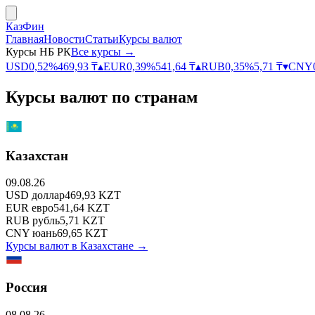
КазФин
Главная
Новости
Статьи
Курсы валют
Курсы НБ РК
Все курсы →
USD
0,52
%
469,93
₸
▴
EUR
0,39
%
541,64
₸
▴
RUB
0,35
%
5,71
₸
▾
CNY
Курсы валют по странам
Казахстан
09.08.26
USD
доллар
469,93
KZT
EUR
евро
541,64
KZT
RUB
рубль
5,71
KZT
CNY
юань
69,65
KZT
Курсы валют в
Казахстане
→
Россия
08.08.26