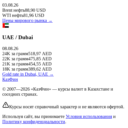
03.08.26
Brent
нефть
88,90
USD
WTI
нефть
81,96
USD
Цены мирового рынка →
UAE / Dubai
08.08.26
24K
за грамм
518,97
AED
22K
за грамм
475,85
AED
21K
за грамм
454,55
AED
18K
за грамм
389,62
AED
Gold rate in Dubai, UAE →
КазФин
© 2007—2026 «КазФин» — курсы валют в Казахстане и
соседних странах.
Курсы носят справочный характер и не являются офертой.
Используя сайт, вы принимаете
Условия использования
и
Политику конфиденциальности
.