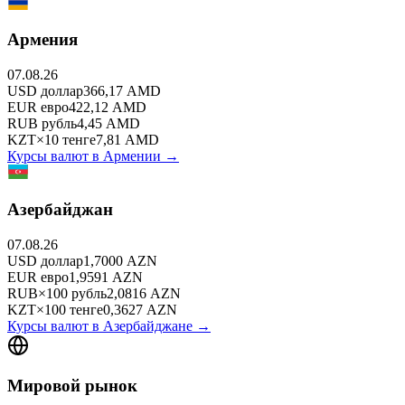
Армения
07.08.26
USD
доллар
366,17
AMD
EUR
евро
422,12
AMD
RUB
рубль
4,45
AMD
KZT
×
10
тенге
7,81
AMD
Курсы валют в
Армении
→
Азербайджан
07.08.26
USD
доллар
1,7000
AZN
EUR
евро
1,9591
AZN
RUB
×
100
рубль
2,0816
AZN
KZT
×
100
тенге
0,3627
AZN
Курсы валют в
Азербайджане
→
Мировой рынок