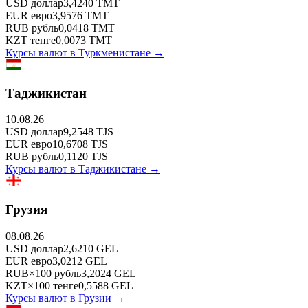
USD
доллар
3,4240
TMT
EUR
евро
3,9576
TMT
RUB
рубль
0,0418
TMT
KZT
тенге
0,0073
TMT
Курсы валют в
Туркменистане
→
Таджикистан
10.08.26
USD
доллар
9,2548
TJS
EUR
евро
10,6708
TJS
RUB
рубль
0,1120
TJS
Курсы валют в
Таджикистане
→
Грузия
08.08.26
USD
доллар
2,6210
GEL
EUR
евро
3,0212
GEL
RUB
×
100
рубль
3,2024
GEL
KZT
×
100
тенге
0,5588
GEL
Курсы валют в
Грузии
→