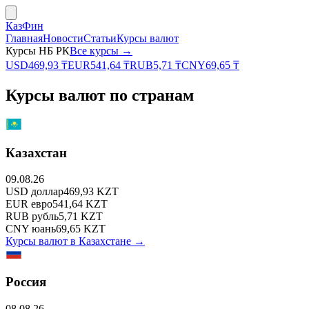
КазФин
Главная
Новости
Статьи
Курсы валют
Курсы НБ РК
Все курсы →
USD
469,93
₸
EUR
541,64
₸
RUB
5,71
₸
CNY
69,65
₸
Курсы валют по странам
Казахстан
09.08.26
USD
доллар
469,93
KZT
EUR
евро
541,64
KZT
RUB
рубль
5,71
KZT
CNY
юань
69,65
KZT
Курсы валют в
Казахстане
→
Россия
08.08.26