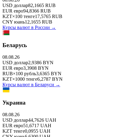
USD
доллар
82,1665
RUB
EUR
евро
94,8366
RUB
KZT
×
100
тенге
17,5765
RUB
CNY
юань
12,1655
RUB
Курсы валют в
России
→
Беларусь
08.08.26
USD
доллар
2,9386
BYN
EUR
евро
3,3908
BYN
RUB
×
100
рубль
3,6365
BYN
KZT
×
1000
тенге
6,2787
BYN
Курсы валют в
Беларуси
→
Украина
08.08.26
USD
доллар
44,7626
UAH
EUR
евро
51,6717
UAH
KZT
тенге
0,0955
UAH
CNY
юань
6,6300
UAH